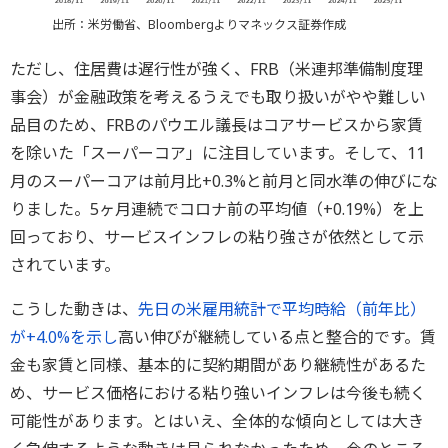
出所：米労働省、Bloombergよりマネックス証券作成
ただし、住居費は遅行性が強く、FRB（米連邦準備制度理
事会）が金融政策を考えるうえでも取り扱いがやや難しい
品目のため、FRBのパウエル議長はコアサービスから家賃
を除いた「スーパーコア」に注目しています。そして、11
月のスーパーコアは前月比+0.3%と前月と同水準の伸びにな
りました。5ヶ月連続でコロナ前の平均値（+0.19%）を上
回っており、サービスインフレの粘り強さが依然として示
されています。
こうした動きは、
先日の米雇用統計で平均時給（前年比）
が+4.0%を示し
高い伸びが継続している点と整合的です。賃
金も家賃と同様、基本的に契約期間があり継続性があるた
め、サービス価格における粘り強いインフレは今後も続く
可能性があります。とはいえ、全体的な傾向としては大き