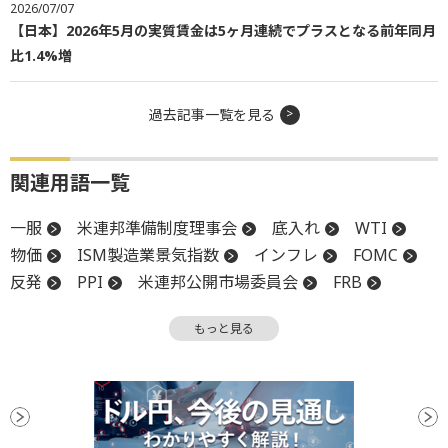
2026/07/07
【日本】2026年5月の実質賃金は5ヶ月連続でプラスとなる前年同月
比1.4%増
過去記事一覧を見る
関連用語一覧
一服
米連邦準備制度理事会
底入れ
WTI
物価
ISM製造業景気指数
インフレ
FOMC
反発
PPI
米連邦公開市場委員会
FRB
金融政策
材料
消費者物価指数
CPI
底
もっと見る
デフレ
利下げ