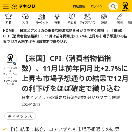
口座開設
ログイン
新着
人気
マーケット
特集
初心者
ライフデザイン
連載
著者
商
HOME
日本とアメリカの重要な経済指標を分かりやすく解説
【米国】
CPI（消費者物価指数）、11月は前年同月比+2.7%に上昇も市場予想通りの結
果で12月の利下げをほぼ確定で織り込む
【米国】CPI（消費者物価指
数）、11月は前年同月比+2.7%に
マネックス証
券
フィナンシャ
上昇も市場予想通りの結果で12月
ル・
インテリジェ
ンス部
の利下げをほぼ確定で織り込む
日本とアメリカの重要な経済指標を分かりやすく解説
2024/12/12
マネックス
【1】結果：総合、コアいずれも市場予想通りの結果