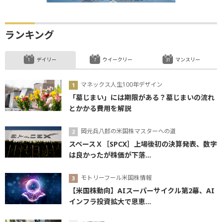
ランキング
デイリー
ウイークリー
マンスリー
マネックス人生100年デザイン
「墓じまい」には期限がある？墓じまいの流れ
とかかる費用を解説
岡元兵八郎の米国株マスターへの道
スペースＸ［SPCX］上場後初の決算発表、数字
は良かったが株価が下落...
モトリーフール米国株情報
【米国株動向】AIスーパーサイクル第2幕、AI
インフラ投資拡大で恩恵...