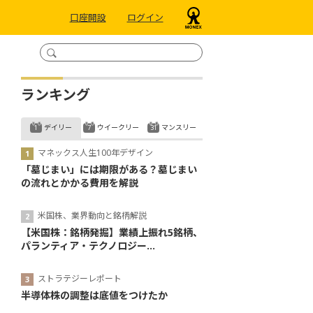
口座開設
ログイン
ランキング
デイリー
ウイークリー
マンスリー
マネックス人生100年デザイン
「墓じまい」には期限がある？墓じまい
の流れとかかる費用を解説
米国株、業界動向と銘柄解説
【米国株：銘柄発掘】業績上振れ5銘柄、
パランティア・テクノロジー...
ストラテジーレポート
半導体株の調整は底値をつけたか