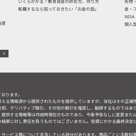
いくらかかる？教育資金の貯め方、作り方
先物
転職するなら知っておきたい「お金の話」
金・
NISA
極意
個人型
ております。
考える情報源から提供されたものを提供していますが、当社はその正確
売却、デリバティブ取引、その他の取引を推奨し、勧誘するものではあ
。提供する情報等は作成時現在のものであり、今後予告なしに変更また
の結果に対し責任を負うものではございません。投資にかかる最終決定
・サービス等について言及している部分があります。商品ごとに手数料