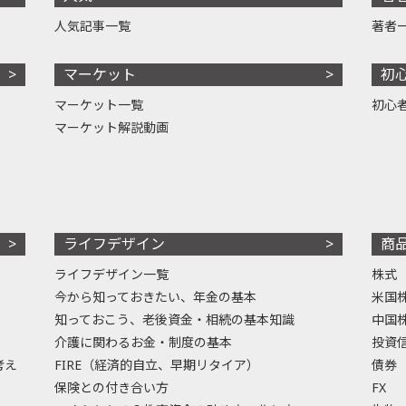
人気記事一覧
著者
マーケット
初
マーケット一覧
初心
マーケット解説動画
ライフデザイン
商
ライフデザイン一覧
株式
今から知っておきたい、年金の基本
米国
知っておこう、老後資金・相続の基本知識
中国
介護に関わるお金・制度の基本
投資
考え
FIRE（経済的自立、早期リタイア）
債券
保険との付き合い方
FX