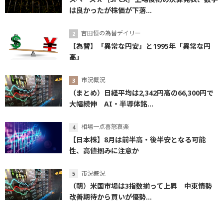
は良かったが株価が下落...
吉田恒の為替デイリー
【為替】「異常な円安」と1995年「異常な円
高」
市況概況
（まとめ）日経平均は2,342円高の66,300円で
大幅続伸 AI・半導体銘...
相場一点喜怒哀楽
【日本株】8月は前半高・後半安となる可能
性、高値掴みに注意か
市況概況
（朝）米国市場は3指数揃って上昇 中東情勢
改善期待から買いが優勢...