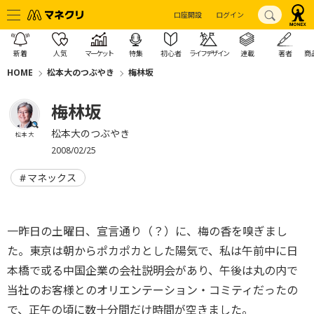
口座開設
ログイン
新着
人気
マーケット
特集
初心者
ライフデザイン
連載
著者
商
HOME
松本大のつぶやき
梅林坂
梅林坂
松本大のつぶやき
松本 大
2008/02/25
マネックス
一昨日の土曜日、宣言通り（？）に、梅の香を嗅ぎまし
た。東京は朝からポカポカとした陽気で、私は午前中に日
本橋で或る中国企業の会社説明会があり、午後は丸の内で
当社のお客様とのオリエンテーション・コミティだったの
で、正午の頃に数十分間だけ時間が空きました。