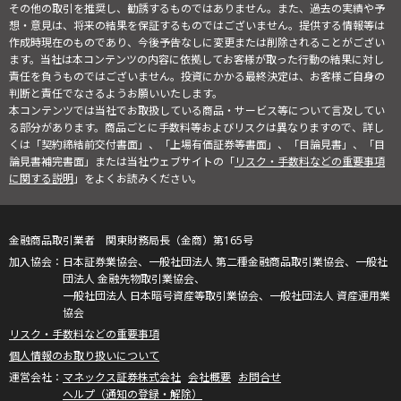
その他の取引を推奨し、勧誘するものではありません。また、過去の実績や予
想・意見は、将来の結果を保証するものではございません。提供する情報等は
作成時現在のものであり、今後予告なしに変更または削除されることがござい
ます。当社は本コンテンツの内容に依拠してお客様が取った行動の結果に対し
責任を負うものではございません。投資にかかる最終決定は、お客様ご自身の
判断と責任でなさるようお願いいたします。
本コンテンツでは当社でお取扱している商品・サービス等について言及してい
る部分があります。商品ごとに手数料等およびリスクは異なりますので、詳し
くは「契約締結前交付書面」、「上場有価証券等書面」、「目論見書」、「目
論見書補完書面」または当社ウェブサイトの「
リスク・手数料などの重要事項
に関する説明
」をよくお読みください。
金融商品取引業者 関東財務局長（金商）第165号
日本証券業協会、一般社団法人 第二種金融商品取引業協会、一般社
団法人 金融先物取引業協会、
一般社団法人 日本暗号資産等取引業協会、一般社団法人 資産運用業
協会
リスク・手数料などの重要事項
個人情報のお取り扱いについて
マネックス証券株式会社
会社概要
お問合せ
ヘルプ（通知の登録・解除）