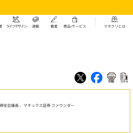
者
ライフデザイン
連載
著者
商
品・
サービス
マネクリとは
印刷
ｱﾝｹｰﾄ
締役会議長 、マネックス証券 ファウンダー