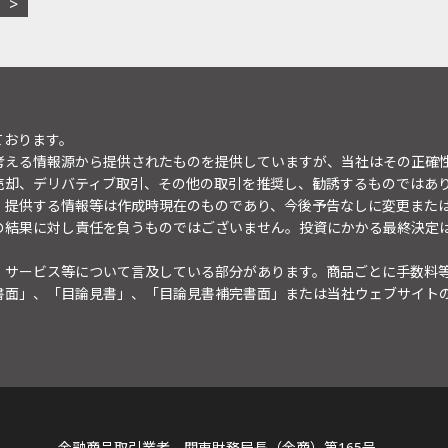
ております。
考える情報源から提供されたものを提供していますが、当社はその正確
売却、デリバティブ取引、その他の取引を推奨し、勧誘するものではあ
。提供する情報等は作成時現在のものであり、今後予告なしに変更また
の結果に対し責任を負うものではございません。投資にかかる最終決定
・サービス等について言及している部分があります。商品ごとに手数料
書面」、「目論見書」、「目論見書補完書面」または当社ウェブサイト
金融商品取引業者 関東財務局長（金商）第165号