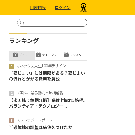
口座開設
ログイン
ランキング
デイリー
ウイークリー
マンスリー
マネックス人生100年デザイン
「墓じまい」には期限がある？墓じまい
の流れとかかる費用を解説
米国株、業界動向と銘柄解説
【米国株：銘柄発掘】業績上振れ5銘柄、
パランティア・テクノロジー...
ストラテジーレポート
半導体株の調整は底値をつけたか