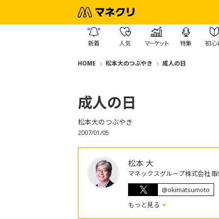
新着
人気
マーケット
特集
初心
HOME
松本大のつぶやき
成人の日
成人の日
松本大のつぶやき
2007/01/05
松本 大
マネックスグループ株式会社 取
@okimatsumoto
もっと見る