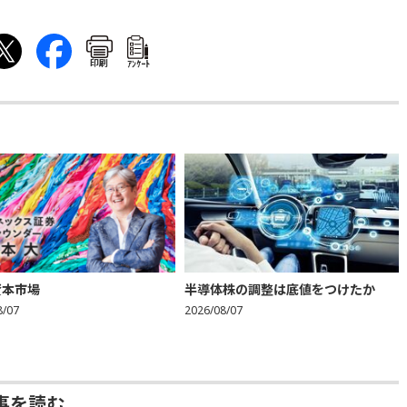
印刷
ｱﾝｹｰﾄ
資本市場
半導体株の調整は底値をつけたか
8/07
2026/08/07
事を読む