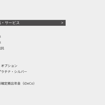
品・サービス
株
株
信託
・オプション
プラチナ・シルバー
確定拠出年金（iDeCo）