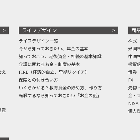
ライフデザイン
商
ライフデザイン一覧
株式
今から知っておきたい、年金の基本
米国
知っておこう、老後資金・相続の基本知識
中国
介護に関わるお金・制度の基本
投資
考え
FIRE（経済的自立、早期リタイア）
債券
保険との付き合い方
FX
いくらかかる？教育資金の貯め方、作り方
先物
転職するなら知っておきたい「お金の話」
金・
NISA
極意
個人型