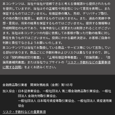
本コンテンツは、当社や当社が信頼できると考える情報源から提供されたもの
を提供していますが、当社はその正確性や完全性について意見を表明し、また
保証するものではございません。有価証券の購入、売却、デリバティブ取引、
その他の取引を推奨し、勧誘するものではありません。また、過去の実績や予
想・意見は、将来の結果を保証するものではございません。提供する情報等は
作成時現在のものであり、今後予告なしに変更または削除されることがござい
ます。当社は本コンテンツの内容に依拠してお客様が取った行動の結果に対し
責任を負うものではございません。投資にかかる最終決定は、お客様ご自身の
判断と責任でなさるようお願いいたします。
本コンテンツでは当社でお取扱している商品・サービス等について言及してい
る部分があります。商品ごとに手数料等およびリスクは異なりますので、詳し
くは「契約締結前交付書面」、「上場有価証券等書面」、「目論見書」、「目
論見書補完書面」または当社ウェブサイトの「
リスク・手数料などの重要事項
に関する説明
」をよくお読みください。
金融商品取引業者 関東財務局長（金商）第165号
日本証券業協会、一般社団法人 第二種金融商品取引業協会、一般社
団法人 金融先物取引業協会、
一般社団法人 日本暗号資産等取引業協会、一般社団法人 資産運用業
協会
リスク・手数料などの重要事項