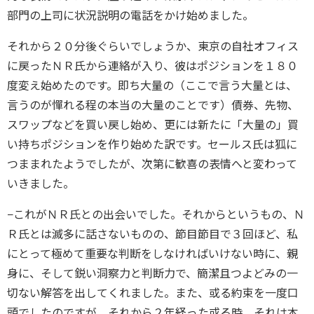
部門の上司に状況説明の電話をかけ始めました。
それから２０分後ぐらいでしょうか、東京の自社オフィス
に戻ったＮＲ氏から連絡が入り、彼はポジションを１８０
度変え始めたのです。即ち大量の（ここで言う大量とは、
言うのが憚れる程の本当の大量のことです）債券、先物、
スワップなどを買い戻し始め、更には新たに「大量の」買
い持ちポジションを作り始めた訳です。セールス氏は狐に
つままれたようでしたが、次第に歓喜の表情へと変わって
いきました。
−これがＮＲ氏との出会いでした。それからというもの、Ｎ
Ｒ氏とは滅多に話さないものの、節目節目で３回ほど、私
にとって極めて重要な判断をしなければいけない時に、親
身に、そして鋭い洞察力と判断力で、簡潔且つよどみの一
切ない解答を出してくれました。また、或る約束を一度口
頭でしたのですが、それから２年経った或る時、それは本