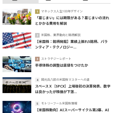
マネックス人生100年デザイン
「墓じまい」には期限がある？墓じまいの流れ
とかかる費用を解説
米国株、業界動向と銘柄解説
【米国株：銘柄発掘】業績上振れ5銘柄、パラ
ンティア・テクノロジー...
ストラテジーレポート
半導体株の調整は底値をつけたか
岡元兵八郎の米国株マスターへの道
スペースＸ［SPCX］上場後初の決算発表、数字
は良かったが株価が下落...
モトリーフール米国株情報
【米国株動向】AIスーパーサイクル第2幕、AI