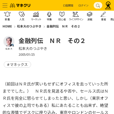
口座開設
ログイン
新着
人気
マーケット
特集
初心者
ライフデザイン
連載
著者
商
HOME
松本大のつぶやき
金融列伝 ＮＲ その２
金融列伝 ＮＲ その２
松本大のつぶやき
松本 大
2005/01/25
マネックス
（前回はＮＲ氏が笑いもせずにオフィスを去っていった所
まででした。） ＮＲ氏を見送るや否や、セールス氏はＮ
Ｒ氏を完全に怒らせてしまったと思い、しかし（東京オフ
ィスで彼の上司でもある）私にあたることも出来ず、絶望
的な表情でデスクに座り込み、東京やロンドンのセールス