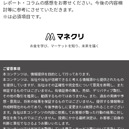
レポート・コラムの感想をお寄せください。今後の内容検
討等に参考にさせていただきます。
※は必須項目です。
お金を学び、マーケットを知り、未来を描く
ご留意事項
本コンテンツは、情報提供を目的として行っております。
本コンテンツは、当社や当社が信頼できると考える情報源から提供されたもの
を提供していますが、当社はその正確性や完全性について意見を表明し、また
保証するものではございません。有価証券の購入、売却、デリバティブ取引、
その他の取引を推奨し、勧誘するものではありません。また、過去の実績や予
想・意見は、将来の結果を保証するものではございません。提供する情報等は
作成時現在のものであり、今後予告なしに変更または削除されることがござい
ます。当社は本コンテンツの内容に依拠してお客様が取った行動の結果に対し
責任を負うものではございません。投資にかかる最終決定は、お客様ご自身の
判断と責任でなさるようお願いいたします。
本コンテンツでは当社でお取扱している商品・サービス等について言及してい