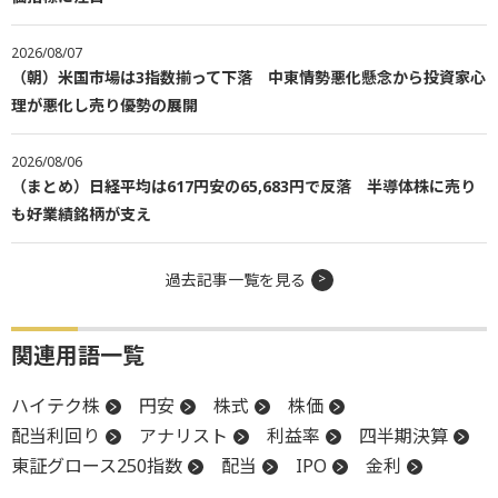
2026/08/07
（朝）米国市場は3指数揃って下落 中東情勢悪化懸念から投資家心
理が悪化し売り優勢の展開
2026/08/06
（まとめ）日経平均は617円安の65,683円で反落 半導体株に売り
も好業績銘柄が支え
過去記事一覧を見る
関連用語一覧
ハイテク株
円安
株式
株価
配当利回り
アナリスト
利益率
四半期決算
東証グロース250指数
配当
IPO
金利
権利付き最終売買日
政策金利
高値
TOPIX