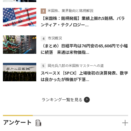
米国株、業界動向と銘柄解説
【米国株：銘柄発掘】業績上振れ5銘柄、パラ
ンティア・テクノロジー...
市況概況
（まとめ）日経平均は76円安の65,606円で小幅
に続落 来週は米物価指...
岡元兵八郎の米国株マスターへの道
スペースＸ［SPCX］上場後初の決算発表、数字
は良かったが株価が下落...
ランキング一覧を見る
アンケート