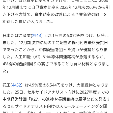
に向け、自己資本比率を引き下げる」と報じました。2030
年12月期までに自己資本比率を2025年12月末の60％から引
き下げる方針で、資本効率の改善による企業価値の向上を
期待した買いが入りました。
日本たばこ産業(
2914
）は2.1％高の6,072円をつけ、反発し
ました。12月期決算銘柄の中間配当の権利付き最終売買日
であったことから、中間配当を狙った買いが優勢となりま
した。人工知能（AI）や半導体関連銘柄が急落するなか、
4％弱の配当利回りの高さであることも買い材料となりまし
た。
花王(
4452
）は4.9％高の6,544円をつけ、大幅続伸となりま
した。25日、セルサイドアナリスト向けに2027年度までの
中期経営計画「K27」の進捗や長期目線の展望などを発表す
るセルサイドアナリスト向けのスモールミーティングを開