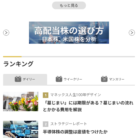
もっと見る
ボラティリティ
利回り
ISM製造業景気指数
嫌気
インフレ
前場
反発
引け
上値
株価指数
株式公開
決算
権利付き最終売買日
後場
材料
消費者信頼感指数
新興市場
自己資本
自己資本比率
前引け
続伸
続落
中間配当
日銀
日銀短観
年初来安値
ランキング
反落
安値
デイリー
ウイークリー
マンスリー
マネックス人生100年デザイン
「墓じまい」には期限がある？墓じまいの流れ
とかかる費用を解説
ストラテジーレポート
半導体株の調整は底値をつけたか