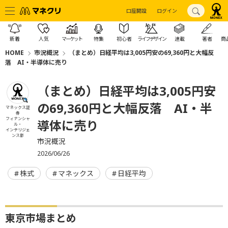
口座開設
ログイン
新着
人気
マーケット
特集
初心者
ライフデザイン
連載
著者
商
HOME
市況概況
（まとめ）日経平均は3,005円安の69,360円と大幅反
落 AI・半導体に売り
（まとめ）日経平均は3,005円安
の69,360円と大幅反落 AI・半
マネックス証
券
フィナンシャ
導体に売り
ル・
インテリジェ
ンス部
市況概況
2026/06/26
株式
マネックス
日経平均
東京市場まとめ