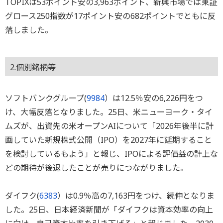
TOPIXは53ポイント安の3,963ポイント、新興市場では東証
グロース250指数が17ポイント安の682ポイントでともに反
落しました。
2.個別銘柄等
ソフトバンクグループ(
9984
）は12.5％安の6,226円をつ
け、大幅反落となりました。25日、米ニューヨーク・タイ
ムズが、出資先の米オープンAIについて「2026年後半に計
画していた新規株式公開（IPO）を2027年に延期すること
を検討しているもよう」と報じ、IPOによる評価益の計上な
どの期待が後退したことが売りにつながりました。
ダイフク(
6383
）は0.9％高の7,163円をつけ、続伸となりま
した。25日、日本経済新聞が「ダイフクは資本効率の向上