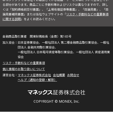
る部分があります。商品ごとに手数料等およびリスクは異なりますので、詳し
くは「契約締結前交付書面」、「上場有価証券等書面」、「目論見書」、「目
論見書補完書面」または当社ウェブサイトの「
リスク・手数料などの重要事項
に関する説明
」をよくお読みください。
金融商品取引業者 関東財務局長（金商）第165号
日本証券業協会、一般社団法人 第二種金融商品取引業協会、一般社
団法人 金融先物取引業協会、
一般社団法人 日本暗号資産等取引業協会、一般社団法人 資産運用業
協会
リスク・手数料などの重要事項
個人情報のお取り扱いについて
マネックス証券株式会社
会社概要
お問合せ
ヘルプ（通知の登録・解除）
COPYRIGHT © MONEX, Inc.