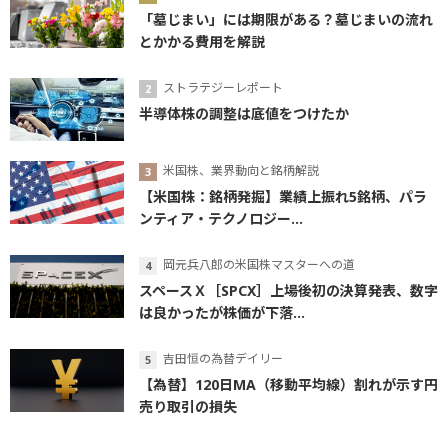
「墓じまい」には期限がある？墓じまいの流れ
とかかる費用を解説
ストラテジーレポート
半導体株の調整は底値をつけたか
米国株、業界動向と銘柄解説
【米国株：銘柄発掘】業績上振れ5銘柄、パラ
ンティア・テクノロジー...
岡元兵八郎の米国株マスターへの道
スペースＸ［SPCX］上場後初の決算発表、数字
は良かったが株価が下落...
吉田恒の為替デイリー
【為替】120日MA（移動平均線）割れが示す円
売り取引の損失