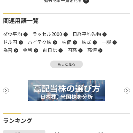
過去記事一覧を見る
関連用語一覧
ダウ平均
ラッセル2000
日経平均先物
ドル円
ハイテク株
株価
株式
一服
為替
金利
前日比
円高
高値
長期金利
IPO
売上高
四半期決算
もっと見る
米国株
業種別株価指数
NASDAQ
反発
引け
株価指数
決算
小型株
安値
ランキング