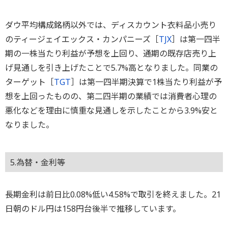
ダウ平均構成銘柄以外では、ディスカウント衣料品小売り
のティージェイエックス・カンパニーズ［
TJX
］は第一四半
期の一株当たり利益が予想を上回り、通期の既存店売り上
げ見通しを引き上げたことで5.7%高となりました。同業の
ターゲット［
TGT
］は第一四半期決算で1株当たり利益が予
想を上回ったものの、第二四半期の業績では消費者心理の
悪化などを理由に慎重な見通しを示したことから3.9%安と
なりました。
5.為替・金利等
長期金利は前日比0.08%低い4.58%で取引を終えました。21
日朝のドル円は158円台後半で推移しています。