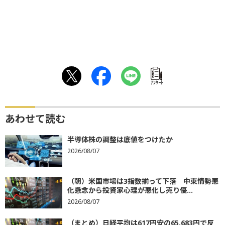
ｱﾝｹｰﾄ
あわせて読む
半導体株の調整は底値をつけたか
2026/08/07
（朝）米国市場は3指数揃って下落 中東情勢悪
化懸念から投資家心理が悪化し売り優...
2026/08/07
（まとめ）日経平均は617円安の65,683円で反