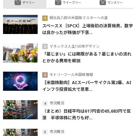
デイリー
ウイークリー
マンスリー
岡元兵八郎の米国株マスターへの道
スペースＸ［SPCX］上場後初の決算発表、数字
は良かったが株価が下落...
マネックス人生100年デザイン
「墓じまい」には期限がある？墓じまいの流れ
とかかる費用を解説
モトリーフール米国株情報
【米国株動向】AIスーパーサイクル第2幕、AI
インフラ投資拡大で恩恵...
市況概況
（まとめ）日経平均は617円安の65,683円で反
落 半導体株に売りも好...
市況概況