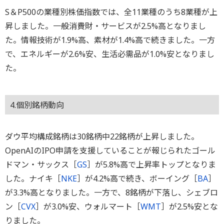
S＆P500の業種別株価指数では、全11業種のうち8業種が上
昇しました。一般消費財・サービスが2.5%高となりまし
た。情報技術が1.9%高、素材が1.4%高で続きました。一方
で、エネルギーが2.6%安、生活必需品が1.0%安となりまし
た。
4.個別銘柄動向
ダウ平均構成銘柄は30銘柄中22銘柄が上昇しました。
OpenAIのIPO申請を支援していることが報じられたゴール
ドマン・サックス［
GS
］が5.8%高で上昇率トップとなりま
した。ナイキ［
NKE
］が4.2%高で続き、ボーイング［
BA
］
が3.3%高となりました。一方で、8銘柄が下落し、シェブロ
ン［
CVX
］が3.0%安、ウォルマート［
WMT
］が2.5%安とな
りました。