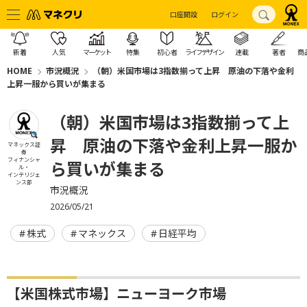
口座開設
ログイン
新着
人気
マーケット
特集
初心者
ライフデザイン
連載
著者
商
HOME
市況概況
（朝）米国市場は3指数揃って上昇 原油の下落や金利
上昇一服から買いが集まる
（朝）米国市場は3指数揃って上
昇 原油の下落や金利上昇一服か
マネックス証
券
フィナンシャ
ら買いが集まる
ル・
インテリジェ
ンス部
市況概況
2026/05/21
株式
マネックス
日経平均
【米国株式市場】ニューヨーク市場