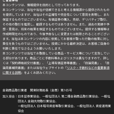
ご留意事項
本コンテンツは、情報提供を目的として行っております。
本コンテンツは、当社や当社が信頼できると考える情報源から提供されたもの
を提供していますが、当社はその正確性や完全性について意見を表明し、また
保証するものではございません。有価証券の購入、売却、デリバティブ取引、
その他の取引を推奨し、勧誘するものではありません。また、過去の実績や予
想・意見は、将来の結果を保証するものではございません。提供する情報等は
作成時現在のものであり、今後予告なしに変更または削除されることがござい
ます。当社は本コンテンツの内容に依拠してお客様が取った行動の結果に対し
責任を負うものではございません。投資にかかる最終決定は、お客様ご自身の
判断と責任でなさるようお願いいたします。
本コンテンツでは当社でお取扱している商品・サービス等について言及してい
る部分があります。商品ごとに手数料等およびリスクは異なりますので、詳し
くは「契約締結前交付書面」、「上場有価証券等書面」、「目論見書」、「目
論見書補完書面」または当社ウェブサイトの「
リスク・手数料などの重要事項
に関する説明
」をよくお読みください。
金融商品取引業者 関東財務局長（金商）第165号
日本証券業協会、一般社団法人 第二種金融商品取引業協会、一般社
団法人 金融先物取引業協会、
一般社団法人 日本暗号資産等取引業協会、一般社団法人 資産運用業
協会