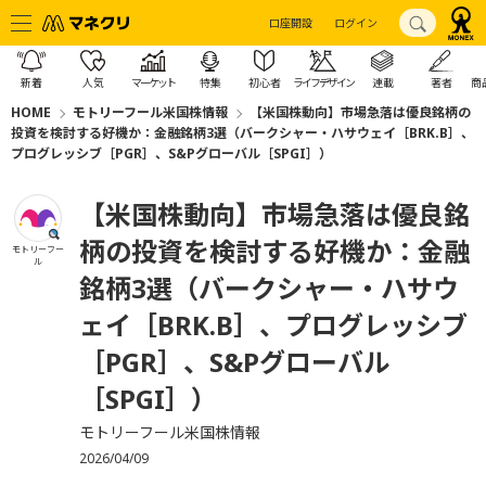
口座開設
ログイン
新着
人気
マーケット
特集
初心者
ライフデザイン
連載
著者
商
HOME
モトリーフール米国株情報
【米国株動向】市場急落は優良銘柄の
投資を検討する好機か：金融銘柄3選（バークシャー・ハサウェイ［BRK.B］、
プログレッシブ［PGR］、S&Pグローバル［SPGI］）
【米国株動向】市場急落は優良銘
柄の投資を検討する好機か：金融
モトリーフー
ル
銘柄3選（バークシャー・ハサウ
ェイ［BRK.B］、プログレッシブ
［PGR］、S&Pグローバル
［SPGI］）
モトリーフール米国株情報
2026/04/09