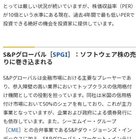
とっては厳しい状況が続いていますが、株価収益率（PER）
が10倍という水準にある現在、過去4年間で最も低いPERで
投資できる絶好の機会を投資家に提供しています。
S&Pグローバル［
SPGI
］：ソフトウェア株の売
りに巻き込まれる
S&Pグローバルは金融市場における主要なプレーヤーであ
り、参入障壁の高い業界においてトップクラスの信用格付
け機関としての役割を担っています。同社は米国の信用格
付け市場において50%のシェアを有しており、これが主力
事業となっていますが、企業および政府による債券発行に
も依存しています。また、シーエムイー・グループ
［
CME
］との合弁事業であるS&Pダウ・ジョーンズ・イン
デックスに加え、S&Pグローバル・マーケット・インテリ