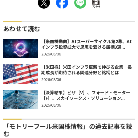
ｱﾝｹｰﾄ
あわせて読む
【米国株動向】AIスーパーサイクル第2幕、AI
インフラ投資拡大で恩恵を受ける銘柄3選...
2026/08/06
【米国株】米国インフラ更新で伸びる企業―長
期成長が期待される関連分野と銘柄とは
2026/08/06
【決算結果】ビザ［V］、フォード・モーター
［F］、スカイワークス・ソリューション...
2026/08/06
「モトリーフール米国株情報」の過去記事を読
む