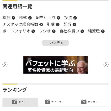
関連用語一覧
株価
株式
配当利回り
投資
ナスダック総合指数
引受
配当
ポートフォリオ
レシオ
自社株買い
純資産
高値
利回り
インデックス
格付
PER
もっと見る
インフレ
株価収益率
キャッシュフロー
債券
調整
パフォーマンス
株価純資産倍率
CEO
バリュエーション
PBR
ランキング
デイリー
ウイークリー
マンスリー