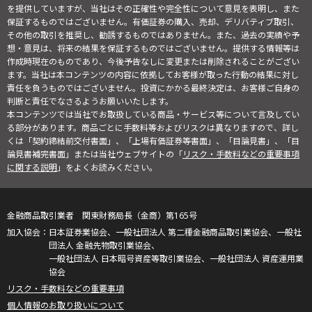
を提供していますが、当社はその正確性や完全性について意見を表明し、また
保証するものではございません。有価証券の購入、売却、デリバティブ取引、
その他の取引を推奨し、勧誘するものではありません。また、過去の実績や予
想・意見は、将来の結果を保証するものではございません。提供する情報等は
作成時現在のものであり、今後予告なしに変更または削除されることがござい
ます。当社は本コンテンツの内容に依拠してお客様が取った行動の結果に対し
責任を負うものではございません。投資にかかる最終決定は、お客様ご自身の
判断と責任でなさるようお願いいたします。
本コンテンツでは当社でお取扱している商品・サービス等について言及してい
る部分があります。商品ごとに手数料等およびリスクは異なりますので、詳し
くは「契約締結前交付書面」、「上場有価証券等書面」、「目論見書」、「目
論見書補完書面」または当社ウェブサイトの「
リスク・手数料などの重要事項
に関する説明
」をよくお読みください。
金融商品取引業者 関東財務局長（金商）第165号
日本証券業協会、一般社団法人 第二種金融商品取引業協会、一般社
団法人 金融先物取引業協会、
一般社団法人 日本暗号資産等取引業協会、一般社団法人 資産運用業
協会
リスク・手数料などの重要事項
個人情報のお取り扱いについて