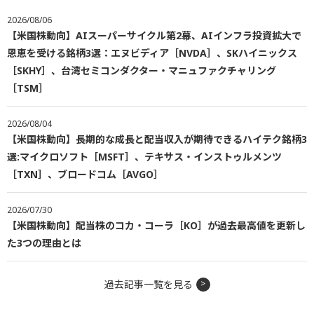
2026/08/06
【米国株動向】AIスーパーサイクル第2幕、AIインフラ投資拡大で
恩恵を受ける銘柄3選：エヌビディア［NVDA］、SKハイニックス
［SKHY］、台湾セミコンダクター・マニュファクチャリング
［TSM］
2026/08/04
【米国株動向】長期的な成長と配当収入が期待できるハイテク銘柄3
選:マイクロソフト［MSFT］、テキサス・インストゥルメンツ
［TXN］、ブロードコム［AVGO］
2026/07/30
【米国株動向】配当株のコカ・コーラ［KO］が過去最高値を更新し
た3つの理由とは
過去記事一覧を見る