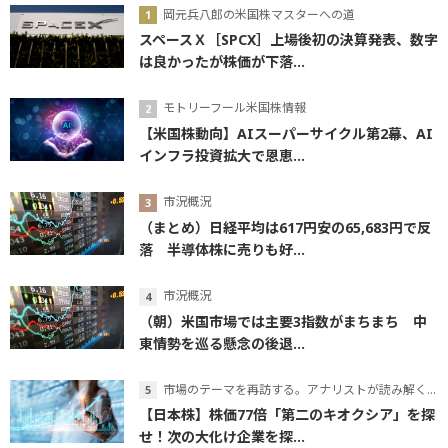
岡元兵八郎の米国株マスターへの道
スペースＸ［SPCX］上場後初の決算発表、数字
は良かったが株価が下落...
モトリーフール米国株情報
【米国株動向】AIスーパーサイクル第2幕、AI
インフラ投資拡大で恩恵...
市況概況
（まとめ）日経平均は617円安の65,683円で反
落 半導体株に売りも好...
市況概況
（朝）米国市場では主要3指数がまちまち 中
東情勢を巡る懸念の後退...
市場のテーマを再訪する。アナリストが読み解くテーマの本質
【日本株】株価77倍「第二のキオクシア」を探
せ！次の大化け企業を探...