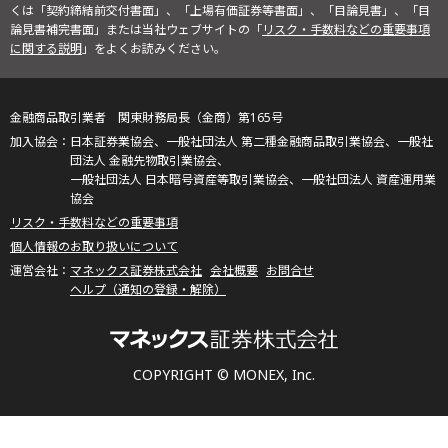
くは「契約締結前交付書面」、「上場有価証券等書面」、「目論見書」、「目
論見書補完書面」または当社ウェブサイトの「
リスク・手数料などの重要事項
に関する説明
」をよくお読みください。
金融商品取引業者 関東財務局長（金商）第165号
日本証券業協会、一般社団法人 第二種金融商品取引業協会、一般社
団法人 金融先物取引業協会、
一般社団法人 日本暗号資産等取引業協会、一般社団法人 資産運用業
協会
リスク・手数料などの重要事項
個人情報のお取り扱いについて
マネックス証券株式会社
会社概要
お問合せ
ヘルプ（通知の登録・解除）
COPYRIGHT © MONEX, Inc.