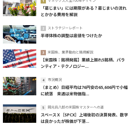
マネックス人生100年デザイン
「墓じまい」には期限がある？墓じまいの流れ
とかかる費用を解説
ストラテジーレポート
半導体株の調整は底値をつけたか
米国株、業界動向と銘柄解説
【米国株：銘柄発掘】業績上振れ5銘柄、パラ
ンティア・テクノロジー...
市況概況
（まとめ）日経平均は76円安の65,606円で小幅
に続落 来週は米物価指...
岡元兵八郎の米国株マスターへの道
スペースＸ［SPCX］上場後初の決算発表、数字
は良かったが株価が下落...