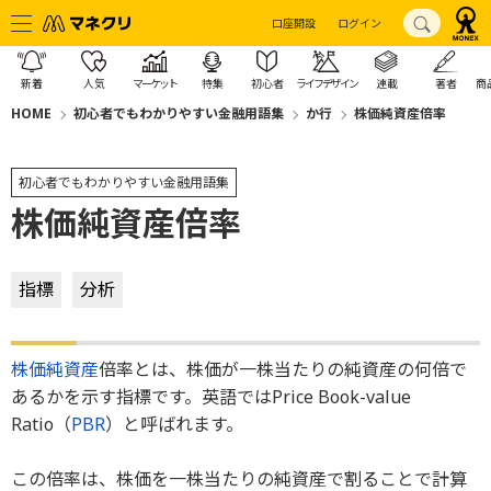
口座開設
ログイン
新着
人気
マーケット
特集
初心者
ライフデザイン
連載
著者
商
HOME
初心者でもわかりやすい金融用語集
か行
株価純資産倍率
初心者でもわかりやすい金融用語集
株価純資産倍率
指標
分析
株価
純資産
倍率とは、株価が一株当たりの純資産の何倍で
あるかを示す指標です。英語ではPrice Book-value
Ratio（
PBR
）と呼ばれます。
この倍率は、株価を一株当たりの純資産で割ることで計算