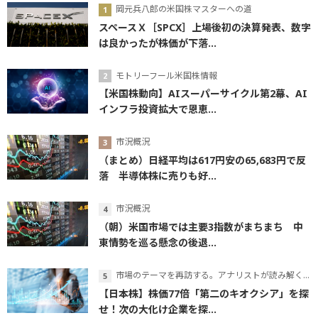
岡元兵八郎の米国株マスターへの道
スペースＸ［SPCX］上場後初の決算発表、数字
は良かったが株価が下落...
モトリーフール米国株情報
【米国株動向】AIスーパーサイクル第2幕、AI
インフラ投資拡大で恩恵...
市況概況
（まとめ）日経平均は617円安の65,683円で反
落 半導体株に売りも好...
市況概況
（朝）米国市場では主要3指数がまちまち 中
東情勢を巡る懸念の後退...
市場のテーマを再訪する。アナリストが読み解くテーマの本質
【日本株】株価77倍「第二のキオクシア」を探
せ！次の大化け企業を探...