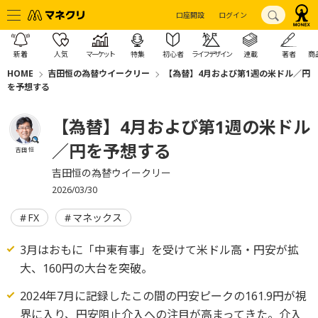
口座開設
ログイン
新着
人気
マーケット
特集
初心者
ライフデザイン
連載
著者
商
HOME
吉田恒の為替ウイークリー
【為替】4月および第1週の米ドル／円
を予想する
【為替】4月および第1週の米ドル
／円を予想する
吉田 恒
吉田恒の為替ウイークリー
2026/03/30
FX
マネックス
3月はおもに「中東有事」を受けて米ドル高・円安が拡
大、160円の大台を突破。
2024年7月に記録したこの間の円安ピークの161.9円が視
界に入り、円安阻止介入への注目が高まってきた。介入