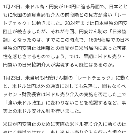
1月23日、米ドル高・円安が160円に迫る局面で、日本とと
もに米国の通貨当局も介入の前段階との見方が強い「レー
トチェック」に動きました。2024年までは日本単独の円安
阻止が続きましたが、それが今回、円安けん制の「日米協
調」となったのは、すでにこの時点で、160円程度での日本
単独の円安阻止は困難との自覚が日米当局内にあった可能
性を感じさせるものでしょう。では、早期に米ドル売り・
円買いの日米協調介入が実現する可能性はあるのか。
1月23日、米当局も円安けん制の「レートチェック」に動く
と、米ドルは円以外の通貨に対しても急落し、間もなくベ
ッセント財務長官は米ドル売り介入の実施を否定した上で
「強い米ドル政策」に変わりないことを確認するなど、事
実上の米ドル安けん制を行いました。
米国が円安阻止のために実際の米ドル売り介入に動くのは
やはり簡単ではなく、もし米ドル売り介入を行った場合は