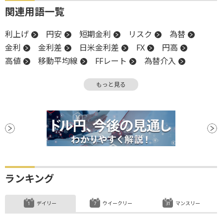
関連用語一覧
利上げ
円安
短期金利
リスク
為替
金利
金利差
日米金利差
FX
円高
高値
移動平均線
FFレート
為替介入
政策金利
チャート
物価
米国株
もっと見る
インフレ
金融政策
利回り
大台
材料
利下げ
ランキング
デイリー
ウイークリー
マンスリー