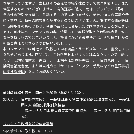
を提供していますが、当社はその正確性や完全性について意見を表明し、また
保証するものではございません。有価証券の購入、売却、デリバティブ取引、
その他の取引を推奨し、勧誘するものではありません。また、過去の実績や予
想・意見は、将来の結果を保証するものではございません。提供する情報等は
作成時現在のものであり、今後予告なしに変更または削除されることがござい
ます。当社は本コンテンツの内容に依拠してお客様が取った行動の結果に対し
責任を負うものではございません。投資にかかる最終決定は、お客様ご自身の
判断と責任でなさるようお願いいたします。
本コンテンツでは当社でお取扱している商品・サービス等について言及してい
る部分があります。商品ごとに手数料等およびリスクは異なりますので、詳し
くは「契約締結前交付書面」、「上場有価証券等書面」、「目論見書」、「目
論見書補完書面」または当社ウェブサイトの「
リスク・手数料などの重要事項
に関する説明
」をよくお読みください。
金融商品取引業者 関東財務局長（金商）第165号
日本証券業協会、一般社団法人 第二種金融商品取引業協会、一般社
団法人 金融先物取引業協会、
一般社団法人 日本暗号資産等取引業協会、一般社団法人 資産運用業
協会
リスク・手数料などの重要事項
個人情報のお取り扱いについて