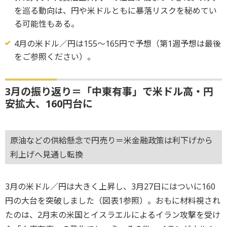
を巡る動向は、円や米ドルともに暴落リスクを秘めてい
る可能性もある。
4月の米ドル／円は155～165円で予想（第1週予想は最後
をご参照ください）。
3月の振り返り＝「中東有事」で米ドル高・円
安拡大、160円台に
原油などの供給懸念で円売り＝米金融政策は利下げから
利上げへ見通し転換
3月の米ドル／円は大きく上昇し、3月27日にはついに160
円の大台を突破しました（図表1参照）。おもに材料視され
たのは、2月末の米国とイスラエルによるイラン攻撃を受け