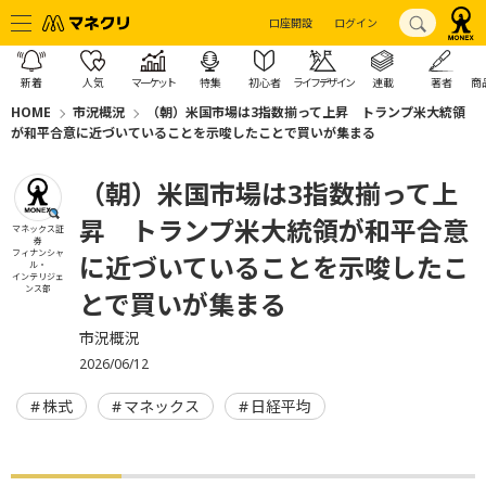
口座開設
ログイン
新着
人気
マーケット
特集
初心者
ライフデザイン
連載
著者
商
HOME
市況概況
（朝）米国市場は3指数揃って上昇 トランプ米大統領
が和平合意に近づいていることを示唆したことで買いが集まる
（朝）米国市場は3指数揃って上
昇 トランプ米大統領が和平合意
マネックス証
券
フィナンシャ
に近づいていることを示唆したこ
ル・
インテリジェ
ンス部
とで買いが集まる
市況概況
2026/06/12
株式
マネックス
日経平均