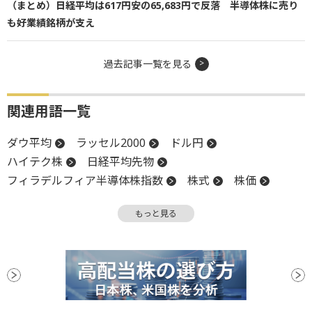
（まとめ）日経平均は617円安の65,683円で反落 半導体株に売り
も好業績銘柄が支え
過去記事一覧を見る
関連用語一覧
ダウ平均
ラッセル2000
ドル円
ハイテク株
日経平均先物
フィラデルフィア半導体株指数
株式
株価
為替
利上げ
アナリスト
前日比
投資
もっと見る
長期金利
物価
円高
金利
高値
中央銀行
米国株
インフレ
業種別株価指数
NASDAQ
反発
ECB
株価指数
決算
小型株
資金調達
CB
PPI
安値