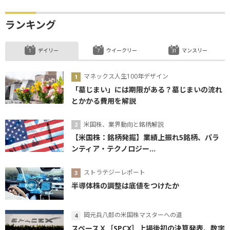
ランキング
デイリー
ウイークリー
マンスリー
マネックス人生100年デザイン
「墓じまい」には期限がある？墓じまいの流れ
とかかる費用を解説
米国株、業界動向と銘柄解説
【米国株：銘柄発掘】業績上振れ5銘柄、パラ
ンティア・テクノロジー...
ストラテジーレポート
半導体株の調整は底値をつけたか
岡元兵八郎の米国株マスターへの道
スペースＸ［SPCX］上場後初の決算発表、数字