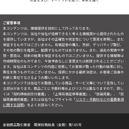
お金を学び、マーケットを知り、未来を描く
ご留意事項
本コンテンツは、情報提供を目的として行っております。
本コンテンツは、当社や当社が信頼できると考える情報源から提供されたもの
を提供していますが、当社はその正確性や完全性について意見を表明し、また
保証するものではございません。有価証券の購入、売却、デリバティブ取引、
その他の取引を推奨し、勧誘するものではありません。また、過去の実績や予
想・意見は、将来の結果を保証するものではございません。提供する情報等は
作成時現在のものであり、今後予告なしに変更または削除されることがござい
ます。当社は本コンテンツの内容に依拠してお客様が取った行動の結果に対し
責任を負うものではございません。投資にかかる最終決定は、お客様ご自身の
判断と責任でなさるようお願いいたします。
本コンテンツでは当社でお取扱している商品・サービス等について言及してい
る部分があります。商品ごとに手数料等およびリスクは異なりますので、詳し
くは「契約締結前交付書面」、「上場有価証券等書面」、「目論見書」、「目
論見書補完書面」または当社ウェブサイトの「
リスク・手数料などの重要事項
に関する説明
」をよくお読みください。
金融商品取引業者 関東財務局長（金商）第165号