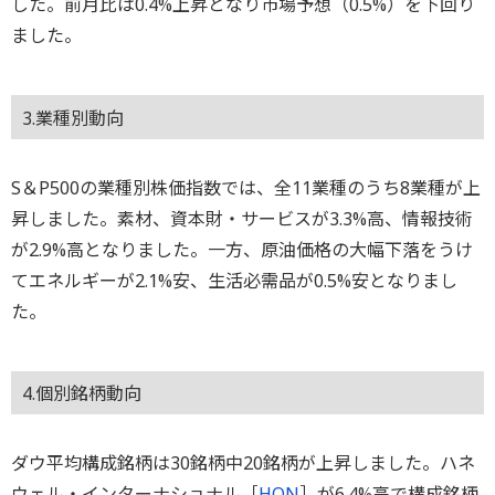
した。前月比は0.4%上昇となり市場予想（0.5%）を下回り
ました。
3.業種別動向
S＆P500の業種別株価指数では、全11業種のうち8業種が上
昇しました。素材、資本財・サービスが3.3%高、情報技術
が2.9%高となりました。一方、原油価格の大幅下落をうけ
てエネルギーが2.1%安、生活必需品が0.5%安となりまし
た。
4.個別銘柄動向
ダウ平均構成銘柄は30銘柄中20銘柄が上昇しました。ハネ
ウェル・インターナショナル［
HON
］が6.4%高で構成銘柄