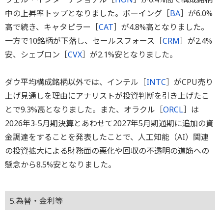
中の上昇率トップとなりました。ボーイング［
BA
］が6.0%
高で続き、キャタピラー［
CAT
］が4.8%高となりました。
一方で10銘柄が下落し、セールスフォース［
CRM
］が2.4%
安、シェブロン［
CVX
］が2.1%安となりました。
ダウ平均構成銘柄以外では、インテル［
INTC
］がCPU売り
上げ見通しを理由にアナリストが投資判断を引き上げたこ
とで9.3%高となりました。また、オラクル［
ORCL
］は
2026年3-5月期決算とあわせて2027年5月期通期に追加の資
金調達をすることを発表したことで、人工知能（AI）関連
の投資拡大による財務面の悪化や回収の不透明の道筋への
懸念から8.5%安となりました。
5.為替・金利等