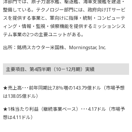
洋部門では、原子力潜水艦、駆逐艦、海軍支援艦を建造・
整備している。テクノロジー部門には、政府向けITサービ
スを提供する事業と、軍向けに指揮・統制・コンピューテ
ィング・情報・監視・偵察機能を提供するミッションシス
テム事業の2つの主要ユニットがある。
出所：銘柄スカウター米国株、Morningstar, Inc.
主要項目、第4四半期（10－12月期）実績
★売上高･･･前年同期比7.8％増の143.79億ドル（市場予想
は138.05億ドル）
★1株当たり利益（継続事業ベース）･･･4.17ドル（市場予
想は4.11ドル）