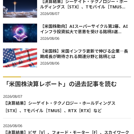
【決算結果】シーゲイト・テクノロジー・ホー
ルディングス［STX］、Tモバイル［TMUS...
2026/08/07
【米国株動向】AIスーパーサイクル第2幕、AI
インフラ投資拡大で恩恵を受ける銘柄3選...
2026/08/06
【米国株】米国インフラ更新で伸びる企業―長
期成長が期待される関連分野と銘柄とは
2026/08/06
「米国株決算レポート」の過去記事を読む
2026/08/07
【決算結果】シーゲイト・テクノロジー・ホールディングス
［STX］、Tモバイル［TMUS］、RTX［RTX］など
2026/08/06
【決算結果】ビザ［V］、フォード・モーター［F］、スカイワーク