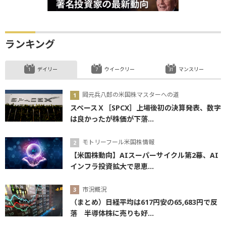
ランキング
デイリー
ウイークリー
マンスリー
岡元兵八郎の米国株マスターへの道
スペースＸ［SPCX］上場後初の決算発表、数字
は良かったが株価が下落...
モトリーフール米国株情報
【米国株動向】AIスーパーサイクル第2幕、AI
インフラ投資拡大で恩恵...
市況概況
（まとめ）日経平均は617円安の65,683円で反
落 半導体株に売りも好...