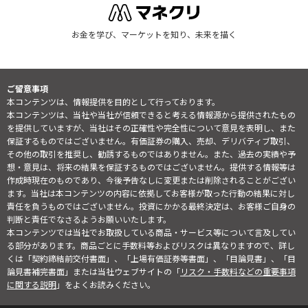
お金を学び、マーケットを知り、未来を描く
ご留意事項
本コンテンツは、情報提供を目的として行っております。
本コンテンツは、当社や当社が信頼できると考える情報源から提供されたもの
を提供していますが、当社はその正確性や完全性について意見を表明し、また
保証するものではございません。有価証券の購入、売却、デリバティブ取引、
その他の取引を推奨し、勧誘するものではありません。また、過去の実績や予
想・意見は、将来の結果を保証するものではございません。提供する情報等は
作成時現在のものであり、今後予告なしに変更または削除されることがござい
ます。当社は本コンテンツの内容に依拠してお客様が取った行動の結果に対し
責任を負うものではございません。投資にかかる最終決定は、お客様ご自身の
判断と責任でなさるようお願いいたします。
本コンテンツでは当社でお取扱している商品・サービス等について言及してい
る部分があります。商品ごとに手数料等およびリスクは異なりますので、詳し
くは「契約締結前交付書面」、「上場有価証券等書面」、「目論見書」、「目
論見書補完書面」または当社ウェブサイトの「
リスク・手数料などの重要事項
に関する説明
」をよくお読みください。