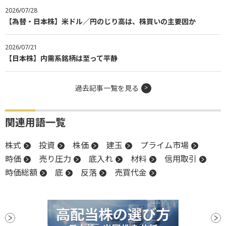
2026/07/28
【為替・日本株】米ドル／円のじり高は、株買いの主要因か
2026/07/21
【日本株】内需系銘柄は至って平静
過去記事一覧を見る
関連用語一覧
株式
投資
株価
建玉
プライム市場
時価
売り圧力
底入れ
材料
信用取引
時価総額
底
反落
売買代金