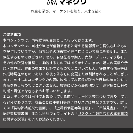
お金を学び、マーケットを知り、未来を描く
ご留意事項
本コンテンツは、情報提供を目的として行っております。
本コンテンツは、当社や当社が信頼できると考える情報源から提供されたもの
を提供していますが、当社はその正確性や完全性について意見を表明し、また
保証するものではございません。有価証券の購入、売却、デリバティブ取引、
その他の取引を推奨し、勧誘するものではありません。また、過去の実績や予
想・意見は、将来の結果を保証するものではございません。提供する情報等は
作成時現在のものであり、今後予告なしに変更または削除されることがござい
ます。当社は本コンテンツの内容に依拠してお客様が取った行動の結果に対し
責任を負うものではございません。投資にかかる最終決定は、お客様ご自身の
判断と責任でなさるようお願いいたします。
本コンテンツでは当社でお取扱している商品・サービス等について言及してい
る部分があります。商品ごとに手数料等およびリスクは異なりますので、詳し
くは「契約締結前交付書面」、「上場有価証券等書面」、「目論見書」、「目
論見書補完書面」または当社ウェブサイトの「
リスク・手数料などの重要事項
に関する説明
」をよくお読みください。