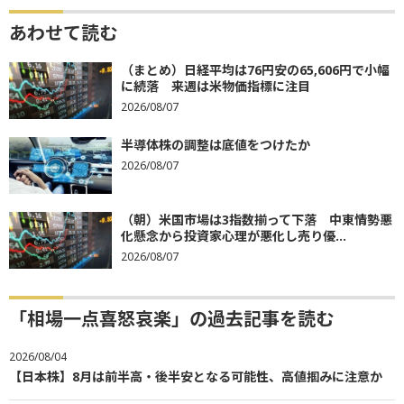
あわせて読む
（まとめ）日経平均は76円安の65,606円で小幅
に続落 来週は米物価指標に注目
2026/08/07
半導体株の調整は底値をつけたか
2026/08/07
（朝）米国市場は3指数揃って下落 中東情勢悪
化懸念から投資家心理が悪化し売り優...
2026/08/07
「相場一点喜怒哀楽」の過去記事を読む
2026/08/04
【日本株】8月は前半高・後半安となる可能性、高値掴みに注意か