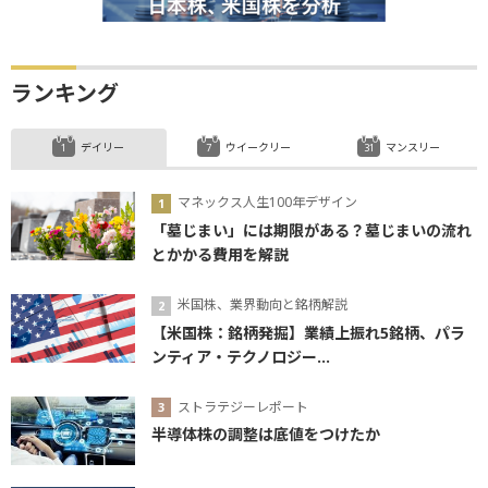
ランキング
デイリー
ウイークリー
マンスリー
マネックス人生100年デザイン
「墓じまい」には期限がある？墓じまいの流れ
とかかる費用を解説
米国株、業界動向と銘柄解説
【米国株：銘柄発掘】業績上振れ5銘柄、パラ
ンティア・テクノロジー...
ストラテジーレポート
半導体株の調整は底値をつけたか