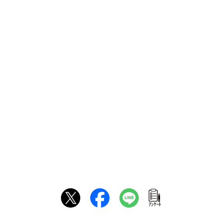
ｱﾝｹｰﾄ