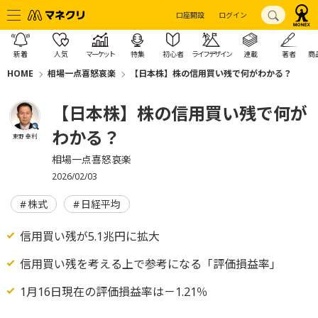
口座開設
ログイン
新着
人気
マーケット
特集
初心者
ライフデザイン
連載
著者
商
HOME
相場一点喜怒哀楽
【日本株】株の信用買い残で何がわかる？
【日本株】株の信用買い残で何が
わかる？
東野 幸利
相場一点喜怒哀楽
2026/02/03
株式
日経平均
信用買い残が5.1兆円に拡大
信用買い残を考える上で参考になる「評価損益率」
1月16日現在の評価損益率は－1.21％