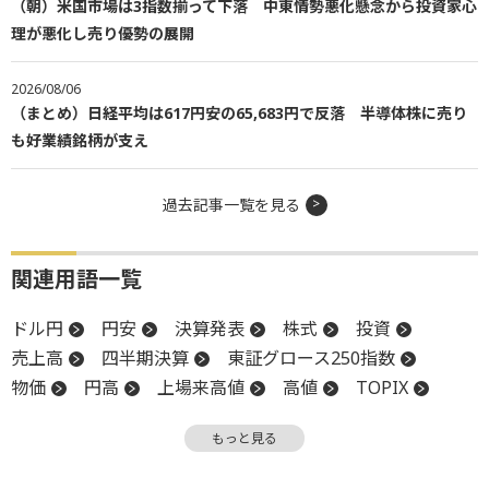
（朝）米国市場は3指数揃って下落 中東情勢悪化懸念から投資家心
理が悪化し売り優勢の展開
2026/08/06
（まとめ）日経平均は617円安の65,683円で反落 半導体株に売り
も好業績銘柄が支え
過去記事一覧を見る
関連用語一覧
ドル円
円安
決算発表
株式
投資
売上高
四半期決算
東証グロース250指数
物価
円高
上場来高値
高値
TOPIX
ボラティリティ
嫌気
減益
引け
終値
もっと見る
株式分割
関税
決算
後場
材料
消費者物価指数
新興市場
CPI
上場