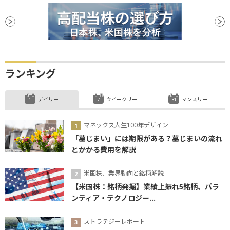
設備投資
前引け
続伸
続落
反落
ランキング
デイリー
ウイークリー
マンスリー
マネックス人生100年デザイン
「墓じまい」には期限がある？墓じまいの流れ
とかかる費用を解説
米国株、業界動向と銘柄解説
【米国株：銘柄発掘】業績上振れ5銘柄、パラ
ンティア・テクノロジー...
ストラテジーレポート