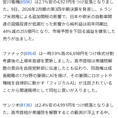
安川電機(
6506
）は2.1％安の4,921円をつけ反落となりまし
た。9日、2026年2月期の第3四半期決算を発表し、トラン
プ米政権による追加関税の影響で、日本や欧米の自動車関
連の設備投資が低調だった影響から純利益は前年同期比
44％減の255億円となり、市場予想を下回る減益を嫌気した
売りが出ました。
ファナック(
6954
）は一時3.9％高の6,698円をつけ株式分割
考慮後の上場来高値を更新しました。高市首相は衆議院解
散の意向を自民党幹部に伝達したとも伝わり、同政権は成
長戦略の17分野の筆頭にAIを掲げ、その筆頭にロボットや
機械を自律的に動かす「フィジカルAI」が注目されている
ことから関連銘柄として同社に買いが入りました。
サンリオ(
8136
）は2.4％安の4,991円をつけ続落となりまし
た。高市首相が衆議院を解散するとの観測が浮上する中、