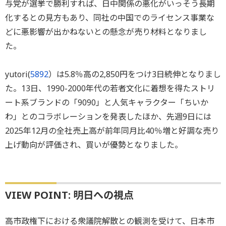
与党が選挙で勝利すれば、日中関係の悪化がいっそう長期
化するとの見方もあり、同社の中国でのライセンス事業な
どに悪影響が出かねないとの懸念が売り材料となりまし
た。
yutori(
5892
）は5.8％高の2,850円をつけ3日続伸となりまし
た。13日、1990-2000年代の若者文化に着想を得たストリ
ート系ブランドの「9090」と人気キャラクター「ちいか
わ」とのコラボレーションを発表したほか、先週9日には
2025年12月の全社売上高が前年同月比40％増と好調な売り
上げ動向が評価され、買いが優勢となりました。
VIEW POINT: 明日への視点
高市政権下における衆議院解散との観測を受けて、日本市