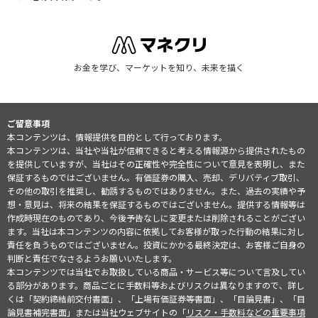
お金を学び、マーケットを知り、未来を描く
ご留意事項
本コンテンツは、情報提供を目的として行っております。
本コンテンツは、当社や当社が信頼できると考える情報源から提供されたもの
を提供していますが、当社はその正確性や完全性について意見を表明し、また
保証するものではございません。有価証券の購入、売却、デリバティブ取引、
その他の取引を推奨し、勧誘するものではありません。また、過去の実績や予
想・意見は、将来の結果を保証するものではございません。提供する情報等は
作成時現在のものであり、今後予告なしに変更または削除されることがござい
ます。当社は本コンテンツの内容に依拠してお客様が取った行動の結果に対し
責任を負うものではございません。投資にかかる最終決定は、お客様ご自身の
判断と責任でなさるようお願いいたします。
本コンテンツでは当社でお取扱している商品・サービス等について言及してい
る部分があります。商品ごとに手数料等およびリスクは異なりますので、詳し
くは「契約締結前交付書面」、「上場有価証券等書面」、「目論見書」、「目
論見書補完書面」または当社ウェブサイトの「
リスク・手数料などの重要事項