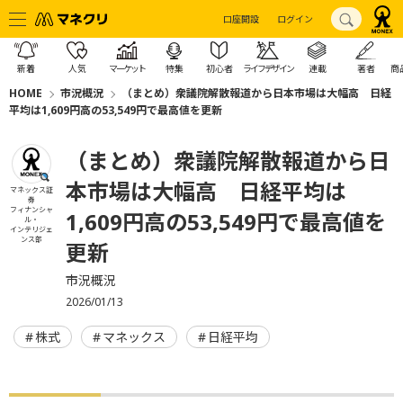
口座開設
ログイン
新着
人気
マーケット
特集
初心者
ライフデザイン
連載
著者
商
HOME
市況概況
（まとめ）衆議院解散報道から日本市場は大幅高 日経
平均は1,609円高の53,549円で最高値を更新
（まとめ）衆議院解散報道から日
本市場は大幅高 日経平均は
マネックス証
券
フィナンシャ
1,609円高の53,549円で最高値を
ル・
インテリジェ
ンス部
更新
市況概況
2026/01/13
株式
マネックス
日経平均