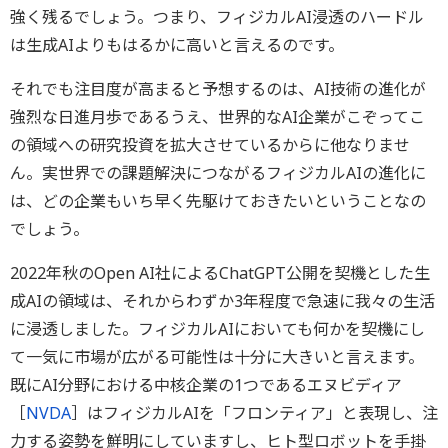
強く残るでしょう。つまり、フィジカルAI浸透のハードル
は生成AIよりもはるかに高いと言えるのです。
それでも注目度が高まると予想するのは、AI技術の進化が
強烈な日進月歩であるうえ、世界的なAI企業がこぞってこ
の領域への研究投資を拡大させているからに他なりませ
ん。実世界での課題解決につながるフィジカルAIの進化に
は、どの企業もいち早く先駆けておきたいということなの
でしょう。
2022年秋のOpen AI社によるChatGPT公開を契機とした生
成AIの領域は、それからわずか3年程度で急速に我々の生活
に浸透しました。フィジカルAIにおいても何かを契機にし
て一気に市場が広がる可能性は十分に大きいと言えます。
既にAI分野における中核企業の1つであるエヌビディア
［
NVDA
］はフィジカルAIを「フロンティア」と表現し、注
力する姿勢を鮮明にしていますし、ヒト型ロボットを手掛