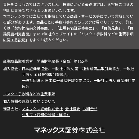
責任を負うものではございません。投資にかかる最終決定は、お客様ご自身の
判断と責任でなさるようお願いいたします。
本コンテンツでは当社でお取扱している商品・サービス等について言及してい
る部分があります。商品ごとに手数料等およびリスクは異なりますので、詳し
くは「契約締結前交付書面」、「上場有価証券等書面」、「目論見書」、「目
論見書補完書面」または当社ウェブサイトの「
リスク・手数料などの重要事項
に関する説明
」をよくお読みください。
金融商品取引業者 関東財務局長（金商）第165号
日本証券業協会、一般社団法人 第二種金融商品取引業協会、一般社
団法人 金融先物取引業協会、
一般社団法人 日本暗号資産等取引業協会、一般社団法人 資産運用業
協会
リスク・手数料などの重要事項
個人情報のお取り扱いについて
マネックス証券株式会社
会社概要
お問合せ
ヘルプ（通知の登録・解除）