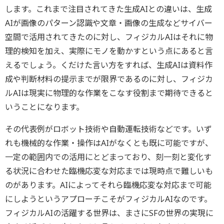
します。これまで注目されてきた生成AIとの違いは、生成
AIが画像のパターン認識や文章・画像の生成などサイバー
空間で活用されてきたのに対し、フィジカルAIはそれに物
理的検知を加え、実際にモノを動かすという点にあると言
えるでしょう。くだけた言い方をすれば、生成AIは資料作
成や判断材料の提示までが限界であるのに対し、フィジカ
ルAIは現実に物理的な作業をこなす役割まで期待できると
いうことになります。
その代表例がロボット技術や自動運転技術などです。いず
れも機械的な作業・操作はAIがなくとも既に可能ですが、
一定の範囲内での活用にとどまっており、刻一刻と変化す
る状況に合わせた臨機応変な対応までは現時点で難しいも
のがあります。AIによってそれら臨機応変な対応まで可能
にしようというアプローチこそがフィジカルAIなのです。
フィジカルAIの活躍する世界は、まさにSFの世界の実現に