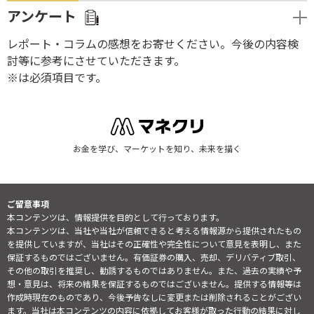
アンケート
レポート・コラムの感想をお寄せください。今後の内容検
討等に参考にさせていただきます。
※は必須項目です。
お金を学び、マーケットを知り、未来を描く
ご留意事項
本コンテンツは、情報提供を目的として行っております。
本コンテンツは、当社や当社が信頼できると考える情報源から提供されたもの
を提供していますが、当社はその正確性や完全性について意見を表明し、また
保証するものではございません。有価証券の購入、売却、デリバティブ取引、
その他の取引を推奨し、勧誘するものではありません。また、過去の実績や予
想・意見は、将来の結果を保証するものではございません。提供する情報等は
作成時現在のものであり、今後予告なしに変更または削除されることがござい
ます。当社は本コンテンツの内容に依拠してお客様が取った行動の結果に対し