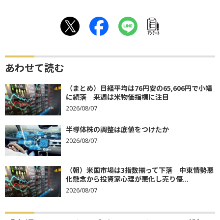
ｱﾝｹｰﾄ
あわせて読む
（まとめ）日経平均は76円安の65,606円で小幅
に続落 来週は米物価指標に注目
2026/08/07
半導体株の調整は底値をつけたか
2026/08/07
（朝）米国市場は3指数揃って下落 中東情勢悪
化懸念から投資家心理が悪化し売り優...
2026/08/07