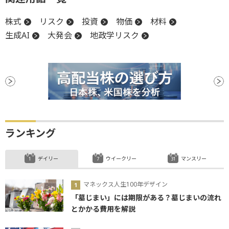
株式
リスク
投資
物価
材料
生成AI
大発会
地政学リスク
ランキング
デイリー
ウイークリー
マンスリー
マネックス人生100年デザイン
「墓じまい」には期限がある？墓じまいの流れ
とかかる費用を解説