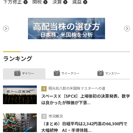
下方修正
関税
決算
減益
ランキング
デイリー
ウイークリー
マンスリー
岡元兵八郎の米国株マスターへの道
スペースＸ［SPCX］上場後初の決算発表、数字
は良かったが株価が下落...
市況概況
（まとめ）日経平均は2,342円高の66,300円で
大幅続伸 AI・半導体銘...