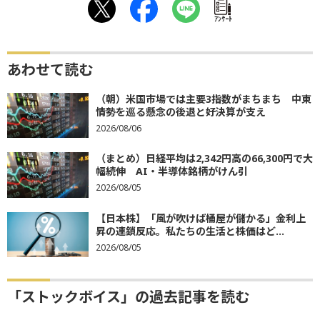
ｱﾝｹｰﾄ
あわせて読む
（朝）米国市場では主要3指数がまちまち 中東
情勢を巡る懸念の後退と好決算が支え
2026/08/06
（まとめ）日経平均は2,342円高の66,300円で大
幅続伸 AI・半導体銘柄がけん引
2026/08/05
【日本株】「風が吹けば桶屋が儲かる」金利上
昇の連鎖反応。私たちの生活と株価はど...
2026/08/05
「ストックボイス」の過去記事を読む