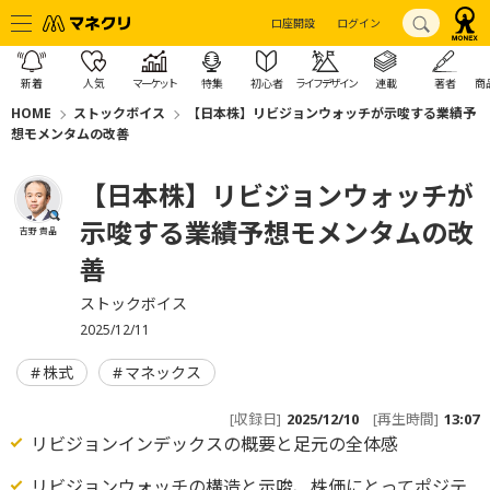
口座開設
ログイン
新着
人気
マーケット
特集
初心者
ライフデザイン
連載
著者
商
HOME
ストックボイス
【日本株】リビジョンウォッチが示唆する業績予
想モメンタムの改善
【日本株】リビジョンウォッチが
示唆する業績予想モメンタムの改
吉野 貴晶
善
ストックボイス
2025/12/11
株式
マネックス
[収録日]
2025/12/10
[再生時間]
13:07
リビジョンインデックスの概要と足元の全体感
リビジョンウォッチの構造と示唆、株価にとってポジテ