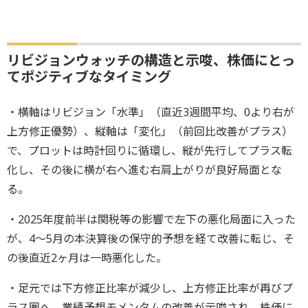
リビジョンウォッチの構造と示唆、株価にとっ
てポジティブなタイミング
・横軸はリビジョン「水準」（直近3週間平均、0より右が
上方修正優勢）、縦軸は「変化」（前回比改善がプラス）
で、プロットは時計回りに循環し、縦が先行してプラス転
化し、その後に横が右へ進む右肩上がりが良好局面とな
る。
・2025年度前半は関税等の影響で左下の悪化局面に入った
が、4～5月の本決算後の保守的予想を経て改善に転じ、そ
の後直近2ヶ月は一時悪化した。
・足元では下方修正比率が減少し、上方修正比率が再びプ
ラス圏へ。業績予想モメンタムの改善が示唆され、株価に