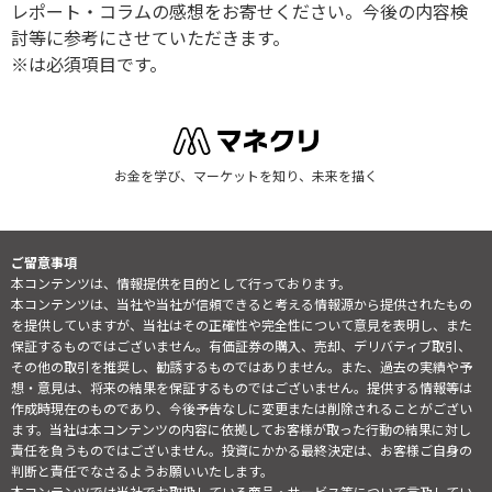
レポート・コラムの感想をお寄せください。今後の内容検
討等に参考にさせていただきます。
※は必須項目です。
お金を学び、マーケットを知り、未来を描く
ご留意事項
本コンテンツは、情報提供を目的として行っております。
本コンテンツは、当社や当社が信頼できると考える情報源から提供されたもの
を提供していますが、当社はその正確性や完全性について意見を表明し、また
保証するものではございません。有価証券の購入、売却、デリバティブ取引、
その他の取引を推奨し、勧誘するものではありません。また、過去の実績や予
想・意見は、将来の結果を保証するものではございません。提供する情報等は
作成時現在のものであり、今後予告なしに変更または削除されることがござい
ます。当社は本コンテンツの内容に依拠してお客様が取った行動の結果に対し
責任を負うものではございません。投資にかかる最終決定は、お客様ご自身の
判断と責任でなさるようお願いいたします。