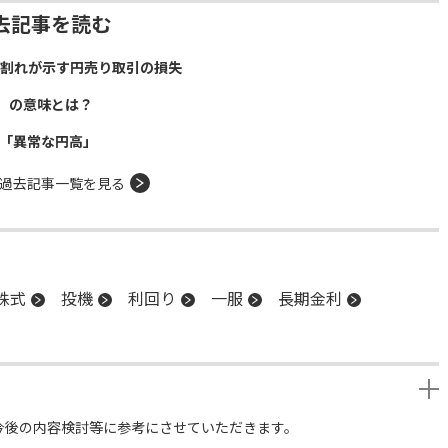
去記事を読む
）割れが示す円売り取引の損失
」の意味とは？
年「異常な円高」
過去記事一覧を見る
株式
投機
利回り
一服
長期金利
今後の内容検討等に参考にさせていただきます。