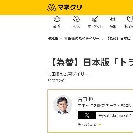
新着
人気
マーケット
特集
初心
HOME
吉田恒の為替デイリー
【為替】日本版
【為替】日本版「ト
吉田恒の為替デイリー
2025/12/01
吉田 恒
マネックス証券 チーフ・FXコ
@yoshida_hisash1
もっと見る