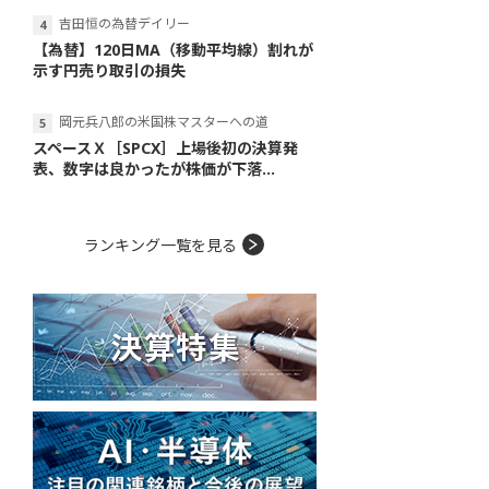
吉田恒の為替デイリー
【為替】120日MA（移動平均線）割れが
示す円売り取引の損失
岡元兵八郎の米国株マスターへの道
スペースＸ［SPCX］上場後初の決算発
表、数字は良かったが株価が下落...
ランキング一覧を見る