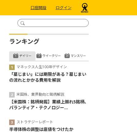
口座開設
ログイン
ランキング
デイリー
ウイークリー
マンスリー
マネックス人生100年デザイン
「墓じまい」には期限がある？墓じまい
の流れとかかる費用を解説
米国株、業界動向と銘柄解説
【米国株：銘柄発掘】業績上振れ5銘柄、
パランティア・テクノロジー...
ストラテジーレポート
半導体株の調整は底値をつけたか