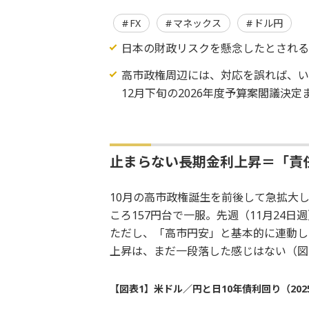
FX
マネックス
ドル円
日本の財政リスクを懸念したとされ
高市政権周辺には、対応を誤れば、い
12月下旬の2026年度予算案閣議決
止まらない長期金利上昇＝「責
10月の高市政権誕生を前後して急拡大
ころ157円台で一服。先週（11月24
ただし、「高市円安」と基本的に連動し
上昇は、まだ一段落した感じはない（図
【図表1】米ドル／円と日10年債利回り（202