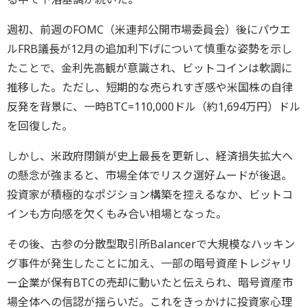
週初、前週のFOMC（米連邦公開市場委員会）後にパウエ
ルFRB議長が12月の追加利下げについて慎重な姿勢を示し
たことで、金利先高観が意識され、ビットコインは軟調に
推移した。ただし、短期的な売られすぎ感や米国株の自律
反発を背景に、一時BTC=110,000ドル（約1,694万円）ドル
を回復した。
しかし、米政府閉鎖が史上最長を更新し、経済損失拡大へ
の懸念が強まると、市場全体でリスク選好ムードが後退。
投資家が積極的なポジション構築を控えるなか、ビットコ
インも方向感を欠くもみ合い相場となった。
その後、古参の分散型取引所Balancerで大規模なハッキン
グ事件が発生したことに加え、一部の暗号資産トレジャリ
ー企業が保有BTCの売却に動いたと伝えられ、暗号資産市
場全体への信認が揺らいだ。これをきっかけに投資家心理