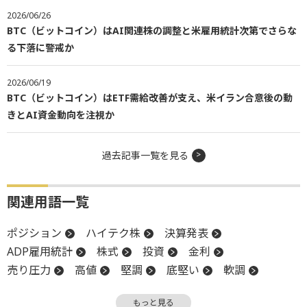
2026/06/26
BTC（ビットコイン）はAI関連株の調整と米雇用統計次第でさらな
る下落に警戒か
2026/06/19
BTC（ビットコイン）はETF需給改善が支え、米イラン合意後の動
きとAI資金動向を注視か
過去記事一覧を見る
関連用語一覧
ポジション
ハイテク株
決算発表
ADP雇用統計
株式
投資
金利
売り圧力
高値
堅調
底堅い
軟調
米国株
ボラティリティ
リスク
暗号資産
もっと見る
FOMC
調整
投資家心理
反発