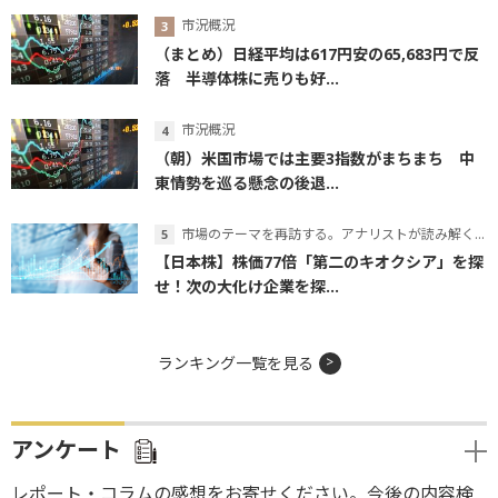
市況概況
（まとめ）日経平均は617円安の65,683円で反
落 半導体株に売りも好...
市況概況
（朝）米国市場では主要3指数がまちまち 中
東情勢を巡る懸念の後退...
市場のテーマを再訪する。アナリストが読み解くテーマの本質
【日本株】株価77倍「第二のキオクシア」を探
せ！次の大化け企業を探...
ランキング一覧を見る
アンケート
レポート・コラムの感想をお寄せください。今後の内容検