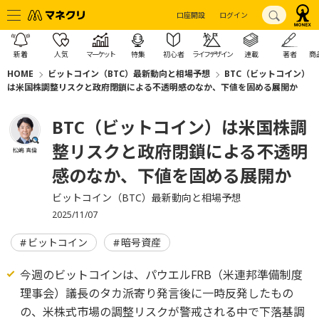
口座開設
ログイン
新着
人気
マーケット
特集
初心者
ライフデザイン
連載
著者
商
HOME
ビットコイン（BTC）最新動向と相場予想
BTC（ビットコイン）
は米国株調整リスクと政府閉鎖による不透明感のなか、下値を固める展開か
BTC（ビットコイン）は米国株調
整リスクと政府閉鎖による不透明
松嶋 真倫
感のなか、下値を固める展開か
ビットコイン（BTC）最新動向と相場予想
2025/11/07
ビットコイン
暗号資産
今週のビットコインは、パウエルFRB（米連邦準備制度
理事会）議長のタカ派寄り発言後に一時反発したもの
の、米株式市場の調整リスクが警戒される中で下落基調