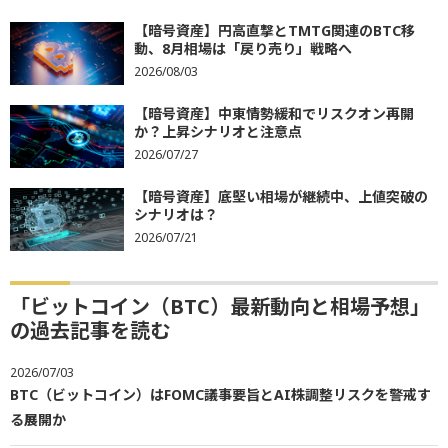
【暗号資産】円高直撃とTMTG関連のBTC移
動、8月相場は「戻り売り」戦略へ
2026/08/03
【暗号資産】中東情勢緩和でリスクオン再開
か？上昇シナリオと注意点
2026/07/27
【暗号資産】底堅い相場が継続中、上値突破の
シナリオは？
2026/07/21
「ビットコイン（BTC）最新動向と相場予想」
の過去記事を読む
2026/07/03
BTC（ビットコイン）はFOMC議事要旨とAI株調整リスクを警戒す
る展開か