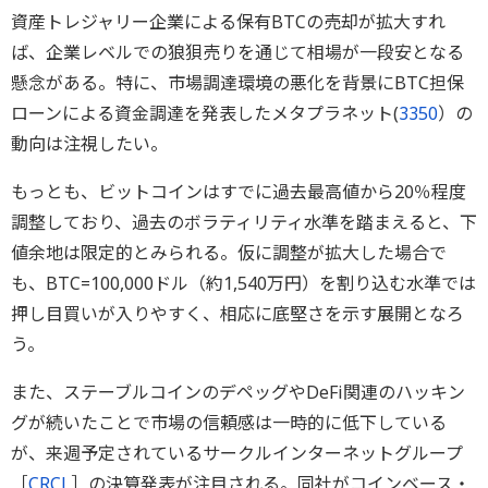
資産トレジャリー企業による保有BTCの売却が拡大すれ
ば、企業レベルでの狼狽売りを通じて相場が一段安となる
懸念がある。特に、市場調達環境の悪化を背景にBTC担保
ローンによる資金調達を発表したメタプラネット(
3350
）の
動向は注視したい。
もっとも、ビットコインはすでに過去最高値から20％程度
調整しており、過去のボラティリティ水準を踏まえると、下
値余地は限定的とみられる。仮に調整が拡大した場合で
も、BTC=100,000ドル（約1,540万円）を割り込む水準では
押し目買いが入りやすく、相応に底堅さを示す展開となろ
う。
また、ステーブルコインのデペッグやDeFi関連のハッキン
グが続いたことで市場の信頼感は一時的に低下している
が、来週予定されているサークルインターネットグループ
［
CRCL
］の決算発表が注目される。同社がコインベース・