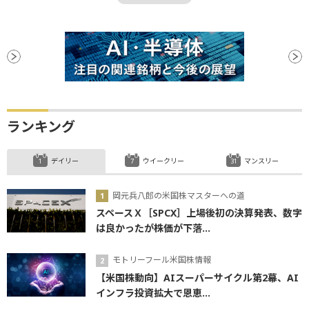
米連邦公開市場委員会
一段安
上値
FRB
押し目買い
決算
資金調達
下値
CEO
ステーブルコイン
底
タカ派
DeFi
ビットコイン
利下げ
ランキング
デイリー
ウイークリー
マンスリー
岡元兵八郎の米国株マスターへの道
スペースＸ［SPCX］上場後初の決算発表、数字
は良かったが株価が下落...
モトリーフール米国株情報
【米国株動向】AIスーパーサイクル第2幕、AI
インフラ投資拡大で恩恵...