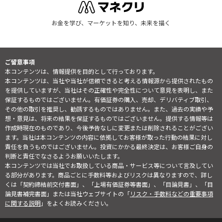
お金を学び、マーケットを知り、未来を描く
ご留意事項
本コンテンツは、情報提供を目的として行っております。
本コンテンツは、当社や当社が信頼できると考える情報源から提供されたもの
を提供していますが、当社はその正確性や完全性について意見を表明し、また
保証するものではございません。有価証券の購入、売却、デリバティブ取引、
その他の取引を推奨し、勧誘するものではありません。また、過去の実績や予
想・意見は、将来の結果を保証するものではございません。提供する情報等は
作成時現在のものであり、今後予告なしに変更または削除されることがござい
ます。当社は本コンテンツの内容に依拠してお客様が取った行動の結果に対し
責任を負うものではございません。投資にかかる最終決定は、お客様ご自身の
判断と責任でなさるようお願いいたします。
本コンテンツでは当社でお取扱している商品・サービス等について言及してい
る部分があります。商品ごとに手数料等およびリスクは異なりますので、詳し
くは「契約締結前交付書面」、「上場有価証券等書面」、「目論見書」、「目
論見書補完書面」または当社ウェブサイトの「
リスク・手数料などの重要事項
に関する説明
」をよくお読みください。