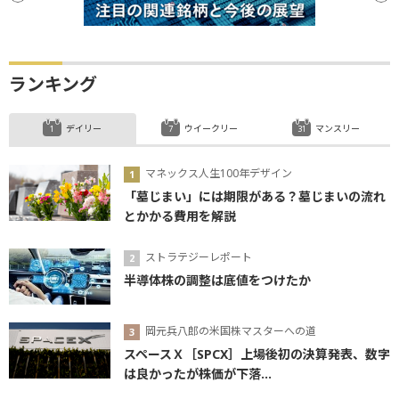
ランキング
デイリー
ウイークリー
マンスリー
マネックス人生100年デザイン
「墓じまい」には期限がある？墓じまいの流れ
とかかる費用を解説
ストラテジーレポート
半導体株の調整は底値をつけたか
岡元兵八郎の米国株マスターへの道
スペースＸ［SPCX］上場後初の決算発表、数字
は良かったが株価が下落...