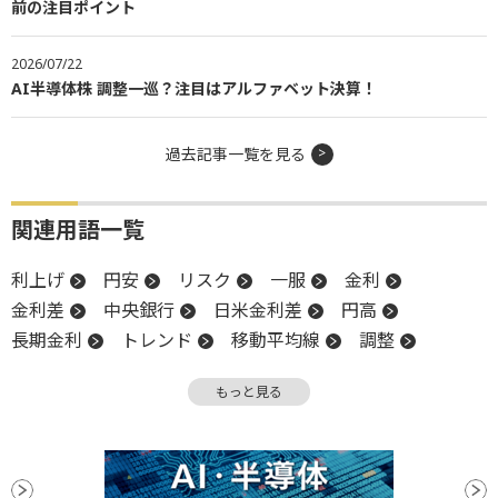
前の注目ポイント
2026/07/22
AI半導体株 調整一巡？注目はアルファベット決算！
過去記事一覧を見る
関連用語一覧
利上げ
円安
リスク
一服
金利
金利差
中央銀行
日米金利差
円高
長期金利
トレンド
移動平均線
調整
金融政策
債券
テクニカル分析
日銀
もっと見る