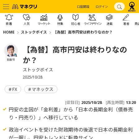
口座開設
ログイン
新着
人気
マーケット
特集
初心者
ライフデザイン
連載
著者
商
HOME
ストックボイス
【為替】高市円安は終わりなのか？
【為替】高市円安は終わりなの
か？
吉田 恒
ストックボイス
2025/10/28
FX
マネックス
[収録日]
2025/10/28
[再生時間]
13:20
円安の主因が「金利差」から「日本の長期金利（債券売
り・円売り）」へ移行している
政治イベントを受けた財政期待の後退で日本の長期金利
が一服し、円安トレンドに転換サイン