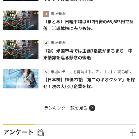
市況概況
（まとめ）日経平均は617円安の65,683円で反
落 半導体株に売りも好...
市況概況
（朝）米国市場では主要3指数がまちまち 中
東情勢を巡る懸念の後退...
市場のテーマを再訪する。アナリストが読み解くテーマの本質
【日本株】株価77倍「第二のキオクシア」を探
せ！次の大化け企業を探...
ランキング一覧を見る
アンケート