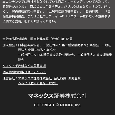
本コンテンツでは当社でお取扱している商品・サービス等について言及してい
る部分があります。商品ごとに手数料等およびリスクは異なりますので、詳し
くは「契約締結前交付書面」、「上場有価証券等書面」、「目論見書」、「目
論見書補完書面」または当社ウェブサイトの「
リスク・手数料などの重要事項
に関する説明
」をよくお読みください。
金融商品取引業者 関東財務局長（金商）第165号
日本証券業協会、一般社団法人 第二種金融商品取引業協会、一般社
団法人 金融先物取引業協会、
一般社団法人 日本暗号資産等取引業協会、一般社団法人 資産運用業
協会
リスク・手数料などの重要事項
個人情報のお取り扱いについて
マネックス証券株式会社
会社概要
お問合せ
ヘルプ（通知の登録・解除）
COPYRIGHT © MONEX, Inc.