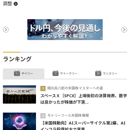
調整
ランキング
デイリー
ウイークリー
マンスリー
岡元兵八郎の米国株マスターへの道
スペースＸ［SPCX］上場後初の決算発表、数字
は良かったが株価が下落...
モトリーフール米国株情報
【米国株動向】AIスーパーサイクル第2幕、AI
インフラ投資拡大で恩恵...