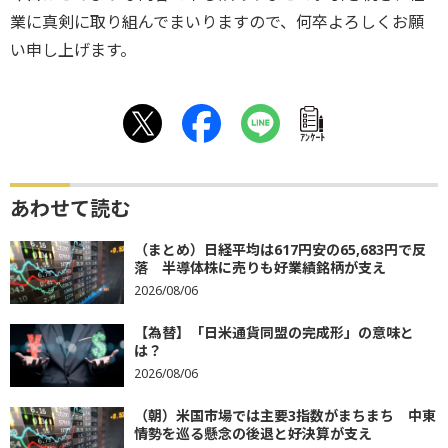
業に真剣に取り組んでまいりますので、何卒よろしくお願
い申し上げます。
ｱﾝｹｰﾄ
あわせて読む
（まとめ）日経平均は617円安の65,683円で反
落 半導体株に売りも好業績銘柄が支え
2026/08/06
【為替】「日米通貨同盟の完成形」の意味と
は？
2026/08/06
（朝）米国市場では主要3指数がまちまち 中東
情勢を巡る懸念の後退と好決算が支え