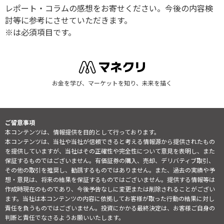
レポート・コラムの感想をお寄せください。今後の内容検
討等に参考にさせていただきます。
※は必須項目です。
お金を学び、マーケットを知り、未来を描く
ご留意事項
本コンテンツは、情報提供を目的として行っております。
本コンテンツは、当社や当社が信頼できると考える情報源から提供されたもの
を提供していますが、当社はその正確性や完全性について意見を表明し、また
保証するものではございません。有価証券の購入、売却、デリバティブ取引、
その他の取引を推奨し、勧誘するものではありません。また、過去の実績や予
想・意見は、将来の結果を保証するものではございません。提供する情報等は
作成時現在のものであり、今後予告なしに変更または削除されることがござい
ます。当社は本コンテンツの内容に依拠してお客様が取った行動の結果に対し
責任を負うものではございません。投資にかかる最終決定は、お客様ご自身の
判断と責任でなさるようお願いいたします。