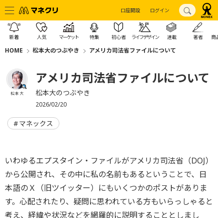
口座開設
ログイン
新着
人気
マーケット
特集
初心者
ライフデザイン
連載
著者
商
HOME
松本大のつぶやき
アメリカ司法省ファイルについて
アメリカ司法省ファイルについて
松本大のつぶやき
松本 大
2026/02/20
マネックス
いわゆるエプスタイン・ファイルがアメリカ司法省（DOJ）
から公開され、その中に私の名前もあるということで、日
本語のＸ（旧ツイッター）にもいくつかのポストがありま
す。心配されたり、疑問に思われている方もいらっしゃると
考え、経緯や状況などを網羅的に説明することとしまし