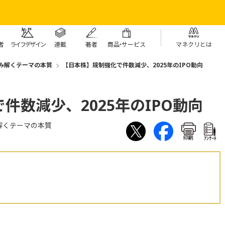
者
ライフデザイン
連載
著者
商
品・
サービス
マネクリとは
み解くテーマの本質
【日本株】規制強化で件数減少、2025年のIPO動向
件数減少、2025年のIPO動向
解くテーマの本質
印刷
ｱﾝｹｰﾄ