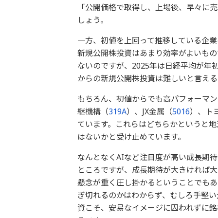
「公開価格で取得し、上場後、早々に売
しょう。
一方、初値を上回って推移している企業
新規公開株投資はあまり効率がよいもの
ないのですが、2025年は日経平均が年
からの新規公開株投資は難しいと言える
もちろん、初値からでも高パフォーマン
継機構（
319A
）、JX金属（
5016
）、ト
ています。これらはどちらかというと地
はないかと受け止めています。
なんとなくAIなど注目度が高い成長期
ところですが、成長期待が大きければ大
懸念が重く圧し掛かるということでもあ
ぎ切れるのかはわからず、むしろ手堅い
資こそ、安易なイメージに囚われずに銘