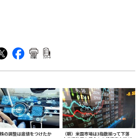
印刷
ｱﾝｹｰﾄ
株の調整は底値をつけたか
（朝）米国市場は3指数揃って下落