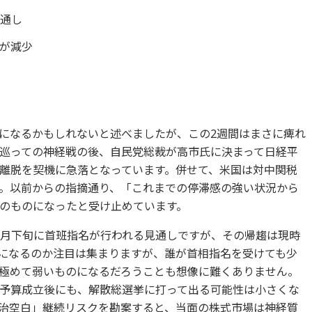
見通し
が減少
になるかもしれないと述べましたが、この2週間はまさに痺れ
巡っての神経戦の後、自民党総裁が高市氏に決まって日経平
離脱を契機に急落となっています。併せて、米国は対中関税
。以前からの指摘通り、「これまでの停滞感の強い状況から
のものになったと受け止めています。
0月下旬に首班指名が行われる見通しですが、その帰趨は現時
になるのか注目は集まりますが、誰が首相指名を受けても少
極めて弱いものになるだろうことも想像に難くありません。
予算成立後にも、解散総選挙に打って出る可能性は小さくな
治空白」継続リスクを勘案すると、当面の株式市場は神経質