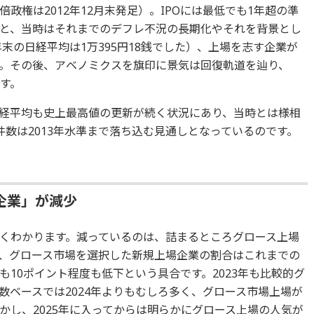
政権は2012年12月末発足）。IPOには最低でも1年超の準
と、当時はそれまでのデフレ不況の長期化やそれを背景とし
年末の日経平均は1万395円18銭でした）、上場を志す企業が
。その後、アベノミクスを旗印に景気は回復軌道を辿り、
ます。
経平均も史上最高値の更新が続く状況にあり、当時とは様相
件数は2013年水準まで落ち込む見通しとなっているのです。
企業」が減少
くわかります。減っているのは、詰まるところグロース上場
、グロース市場を選択した新規上場企業の割合はこれまでの
りも10ポイント程度も低下という具合です。2023年も比較的グ
数ベースでは2024年よりもむしろ多く、グロース市場上場が
かし、2025年に入ってからは明らかにグロース上場の人気が