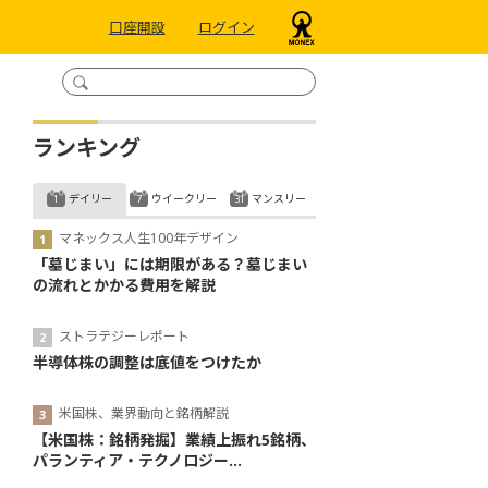
口座開設
ログイン
ランキング
デイリー
ウイークリー
マンスリー
マネックス人生100年デザイン
「墓じまい」には期限がある？墓じまい
の流れとかかる費用を解説
ストラテジーレポート
半導体株の調整は底値をつけたか
米国株、業界動向と銘柄解説
【米国株：銘柄発掘】業績上振れ5銘柄、
パランティア・テクノロジー...