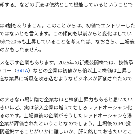
却する」などの手法は依然として機能しているということで
は4割もありません。このことからは、初値でエントリーした
ではないとも言えます。この傾向も以前からと変化はしてい
初来で20％も上昇していることを考えれば、なおさら、上場後
のかもしれません。
スを示す企業もあります。2025年の新規公開株では、技術承
ヨコー（
341A
）などの企業は初値から倍以上に株価は上昇し
道な業界に新風を吹き込むようなビジネスが評価されたので
待の大きな市場に臨む企業なほど株価上昇力もあると思いたい
きいほど、実は参入企業は増えてむしろレッドオーシャン化
るのです。上場直後の企業がそうしたレッドオーシャンを泳
企業が評価されたということなのでしょう。上場後のIPO投
柄選択することがいかに難しいか、肝に銘じておきたいとこ