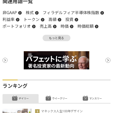
関連用語一覧
非GAAP
株式
フィラデルフィア半導体株指数
利益率
トークン
高値
投資
ポートフォリオ
売上高
時価
時価総額
M&A
GAAP
決算
CEO
設備投資
もっと見る
底
買収
ランキング
デイリー
ウイークリー
マンスリー
マネックス人生100年デザイン