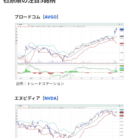
石原順の注目5銘柄
ブロードコム［
AVGO
］
出所：トレードステーション
エヌビディア［
NVDA
］