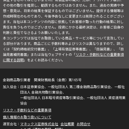
その他の取引を推奨し、勧誘するものではありません。また、過去の実績や予
想・意見は、将来の結果を保証するものではございません。提供する情報等は
作成時現在のものであり、今後予告なしに変更または削除されることがござい
ます。当社は本コンテンツの内容に依拠してお客様が取った行動の結果に対し
責任を負うものではございません。投資にかかる最終決定は、お客様ご自身の
判断と責任でなさるようお願いいたします。
本コンテンツでは当社でお取扱している商品・サービス等について言及してい
る部分があります。商品ごとに手数料等およびリスクは異なりますので、詳し
くは「契約締結前交付書面」、「上場有価証券等書面」、「目論見書」、「目
論見書補完書面」または当社ウェブサイトの「
リスク・手数料などの重要事項
に関する説明
」をよくお読みください。
金融商品取引業者 関東財務局長（金商）第165号
日本証券業協会、一般社団法人 第二種金融商品取引業協会、一般社
団法人 金融先物取引業協会、
一般社団法人 日本暗号資産等取引業協会、一般社団法人 資産運用業
協会
リスク・手数料などの重要事項
個人情報のお取り扱いについて
マネックス証券株式会社
会社概要
お問合せ