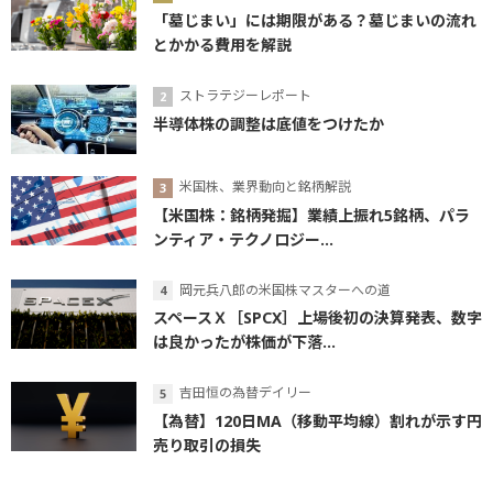
「墓じまい」には期限がある？墓じまいの流れ
とかかる費用を解説
ストラテジーレポート
半導体株の調整は底値をつけたか
米国株、業界動向と銘柄解説
【米国株：銘柄発掘】業績上振れ5銘柄、パラ
ンティア・テクノロジー...
岡元兵八郎の米国株マスターへの道
スペースＸ［SPCX］上場後初の決算発表、数字
は良かったが株価が下落...
吉田恒の為替デイリー
【為替】120日MA（移動平均線）割れが示す円
売り取引の損失