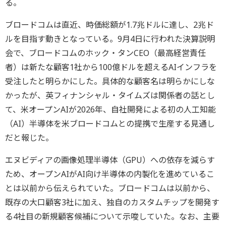
る。
ブロードコムは直近、時価総額が1.7兆ドルに達し、2兆ド
ルを目指す動きとなっている。9月4日に行われた決算説明
会で、ブロードコムのホック・タンCEO（最高経営責任
者）は新たな顧客1社から100億ドルを超えるAIインフラを
受注したと明らかにした。具体的な顧客名は明らかにしな
かったが、英フィナンシャル・タイムズは関係者の話とし
て、米オープンAIが2026年、自社開発による初の人工知能
（AI）半導体を米ブロードコムとの提携で生産する見通し
だと報じた。
エヌビディアの画像処理半導体（GPU）への依存を減らす
ため、オープンAIがAI向け半導体の内製化を進めているこ
とは以前から伝えられていた。ブロードコムは以前から、
既存の大口顧客3社に加え、独自のカスタムチップを開発す
る4社目の新規顧客候補について示唆していた。なお、主要