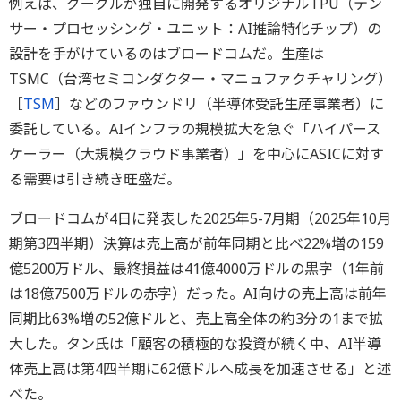
例えば、グーグルが独自に開発するオリジナルTPU（テン
サー・プロセッシング・ユニット：AI推論特化チップ）の
設計を手がけているのはブロードコムだ。生産は
TSMC（台湾セミコンダクター・マニュファクチャリング）
［
TSM
］などのファウンドリ（半導体受託生産事業者）に
委託している。AIインフラの規模拡大を急ぐ「ハイパース
ケーラー（大規模クラウド事業者）」を中心にASICに対す
る需要は引き続き旺盛だ。
ブロードコムが4日に発表した2025年5-7月期（2025年10月
期第3四半期）決算は売上高が前年同期と比べ22%増の159
億5200万ドル、最終損益は41億4000万ドルの黒字（1年前
は18億7500万ドルの赤字）だった。AI向けの売上高は前年
同期比63%増の52億ドルと、売上高全体の約3分の1まで拡
大した。タン氏は「顧客の積極的な投資が続く中、AI半導
体売上高は第4四半期に62億ドルへ成長を加速させる」と述
べた。