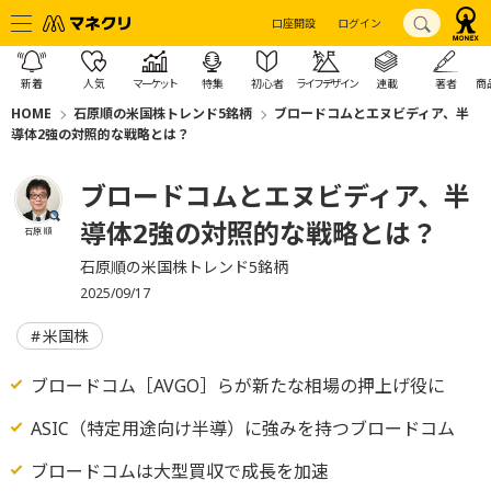
口座開設
ログイン
新着
人気
マーケット
特集
初心者
ライフデザイン
連載
著者
商
HOME
石原順の米国株トレンド5銘柄
ブロードコムとエヌビディア、半
導体2強の対照的な戦略とは？
ブロードコムとエヌビディア、半
導体2強の対照的な戦略とは？
石原 順
石原順の米国株トレンド5銘柄
2025/09/17
米国株
ブロードコム［AVGO］らが新たな相場の押上げ役に
ASIC（特定用途向け半導）に強みを持つブロードコム
ブロードコムは大型買収で成長を加速