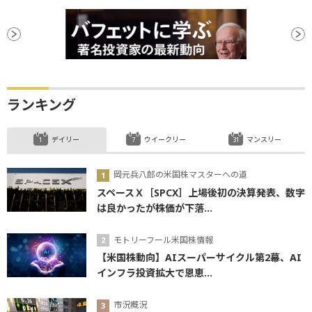
ランキング
デイリー
ウイークリー
マンスリー
岡元兵八郎の米国株マスターへの道
スペースＸ［SPCX］上場後初の決算発表、数字
は良かったが株価が下落...
モトリーフール米国株情報
【米国株動向】AIスーパーサイクル第2幕、AI
インフラ投資拡大で恩恵...
市況概況