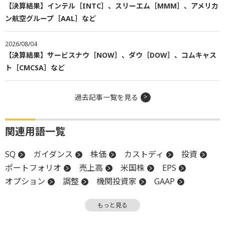
【決算結果】インテル［INTC］、スリーエム［MMM］、アメリカ
ン航空グループ［AAL］など
2026/08/04
【決算結果】サービスナウ［NOW］、ダウ［DOW］、コムキャス
ト［CMCSA］など
過去記事一覧を見る
関連用語一覧
SQ
ガイダンス
株価
カストディ
投資
ポートフォリオ
売上高
米国株
EPS
オプション
調整
機関投資家
GAAP
決算
個人投資家
取引手数料
買収
もっと見る