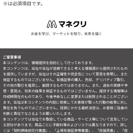
※は必須項目です。
お金を学び、マーケットを知り、未来を描く
ご留意事項
本コンテンツは、情報提供を目的として行っております。
本コンテンツは、当社や当社が信頼できると考える情報源から提供されたもの
を提供していますが、当社はその正確性や完全性について意見を表明し、また
保証するものではございません。有価証券の購入、売却、デリバティブ取引、
その他の取引を推奨し、勧誘するものではありません。また、過去の実績や予
想・意見は、将来の結果を保証するものではございません。提供する情報等は
作成時現在のものであり、今後予告なしに変更または削除されることがござい
ます。当社は本コンテンツの内容に依拠してお客様が取った行動の結果に対し
責任を負うものではございません。投資にかかる最終決定は、お客様ご自身の
判断と責任でなさるようお願いいたします。
本コンテンツでは当社でお取扱している商品・サービス等について言及してい
る部分があります。商品ごとに手数料等およびリスクは異なりますので、詳し
くは「契約締結前交付書面」、「上場有価証券等書面」、「目論見書」、「目