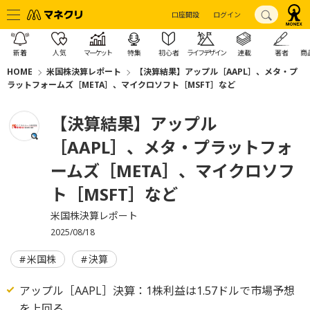
口座開設
ログイン
新着
人気
マーケット
特集
初心者
ライフデザイン
連載
著者
商
HOME
米国株決算レポート
【決算結果】アップル［AAPL］、メタ・プ
ラットフォームズ［META］、マイクロソフト［MSFT］など
【決算結果】アップル
［AAPL］、メタ・プラットフォ
ームズ［META］、マイクロソフ
ト［MSFT］など
米国株決算レポート
2025/08/18
米国株
決算
アップル［AAPL］決算：1株利益は1.57ドルで市場予想
を上回る