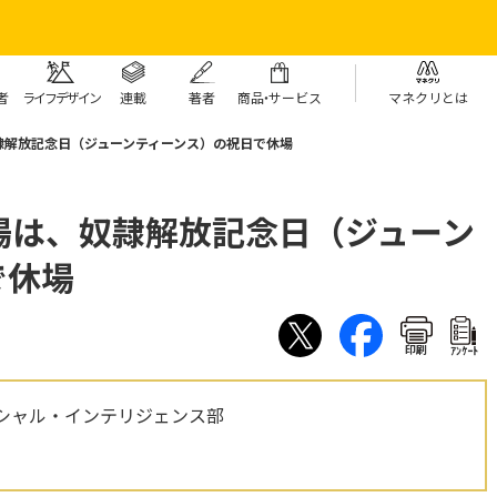
者
ライフデザイン
連載
著者
商
品・
サービス
マネクリとは
隷解放記念日（ジューンティーンス）の祝日で休場
場は、奴隷解放記念日（ジューン
で休場
印刷
ｱﾝｹｰﾄ
シャル・インテリジェンス部