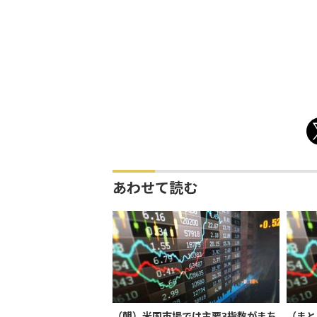
あわせて読む
（朝）米国市場では主要3指数がまち
（まと