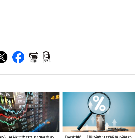
印刷
ｱﾝｹｰﾄ
め）日経平均は2,342円高の
【日本株】「風が吹けば桶屋が儲か