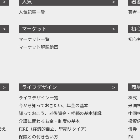
人気
著
人気記事一覧
著者
マーケット
初
マーケット一覧
初心
マーケット解説動画
ライフデザイン
商
ライフデザイン一覧
株式
今から知っておきたい、年金の基本
米国
知っておこう、老後資金・相続の基本知識
中国
介護に関わるお金・制度の基本
投資
考え
FIRE（経済的自立、早期リタイア）
債券
保険との付き合い方
FX