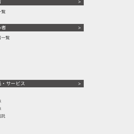
者
一覧
心者
者一覧
品・サービス
株
株
信託