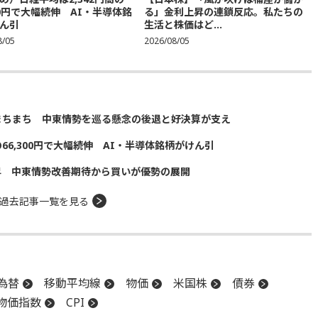
300円で大幅続伸 AI・半導体銘
る」金利上昇の連鎖反応。私たちの
ん引
生活と株価はど...
8/05
2026/08/05
まちまち 中東情勢を巡る懸念の後退と好決算が支え
の66,300円で大幅続伸 AI・半導体銘柄がけん引
昇 中東情勢改善期待から買いが優勢の展開
過去記事一覧を見る
為替
移動平均線
物価
米国株
債券
物価指数
CPI