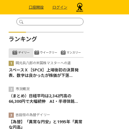
口座開設
ログイン
ランキング
デイリー
ウイークリー
マンスリー
岡元兵八郎の米国株マスターへの道
スペースＸ［SPCX］上場後初の決算発
表、数字は良かったが株価が下落...
市況概況
（まとめ）日経平均は2,342円高の
66,300円で大幅続伸 AI・半導体銘...
吉田恒の為替デイリー
【為替】「異常な円安」と1995年「異常
な円高」