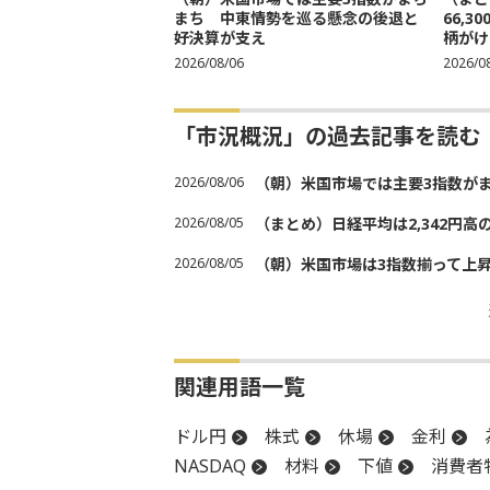
まち 中東情勢を巡る懸念の後退と
66,
好決算が支え
柄がけ
2026/08/06
2026/0
「市況概況」の過去記事を読む
2026/08/06
（朝）米国市場では主要3指数が
2026/08/05
（まとめ）日経平均は2,342円高
2026/08/05
（朝）米国市場は3指数揃って上
関連用語一覧
ドル円
株式
休場
金利
NASDAQ
材料
下値
消費者