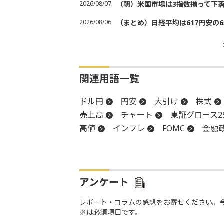
2026/08/07
（朝）米国市場は3指数揃って下
2026/08/06
（まとめ）日経平均は617円安の6
関連用語一覧
ドル円
円安
大引け
株式
売上高
チャート
東証グロース2
高値
インフレ
FOMC
金融
米連邦公開市場委員会
米連邦準備
堅調
後場
材料
新興市場
アンケート
レポート・コラムの感想をお寄せください。
※は必須項目です。