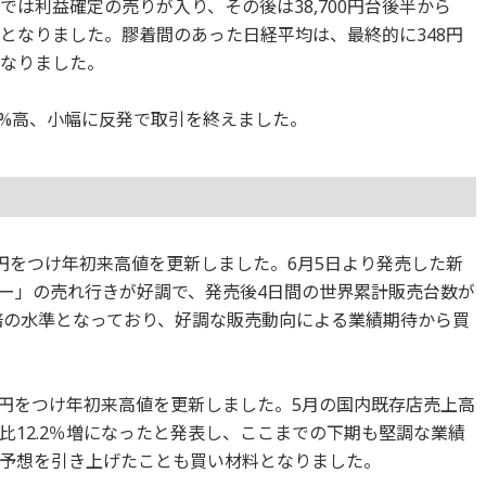
値では利益確定の売りが入り、その後は38,700円台後半から
推移となりました。膠着間のあった日経平均は、最終的に348円
となりました。
.1%高、小幅に反発で取引を終えました。
320円をつけ年初来高値を更新しました。6月5日より発売した新
ー」の売れ行きが好調で、発売後4日間の世界累計販売台数が
2倍の水準となっており、好調な販売動向による業績期待から買
639円をつけ年初来高値を更新しました。5月の国内既存店売上高
比12.2％増になったと発表し、ここまでの下期も堅調な業績
予想を引き上げたことも買い材料となりました。