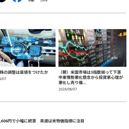
印刷
ｱﾝｹｰﾄ
株の調整は底値をつけたか
（朝）米国市場は3指数揃って下落
中東情勢悪化懸念から投資家心理が
8/07
悪化し売り優...
2026/08/07
5,606円で小幅に続落 来週は米物価指標に注目