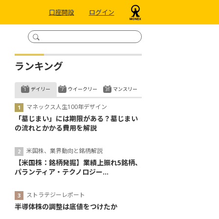
口座開設
ログイン
ランキング
デイリー
ウイークリー
マンスリー
マネックス人生100年デザイン
「墓じまい」には期限がある？墓じまい
の流れとかかる費用を解説
米国株、業界動向と銘柄解説
【米国株：銘柄発掘】業績上振れ5銘柄、
パランティア・テクノロジー...
ストラテジーレポート
半導体株の調整は底値をつけたか