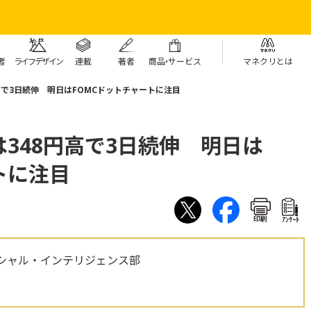
者
ライフデザイン
連載
著者
商
品・
サービス
マネクリとは
高で3日続伸 明日はFOMCドットチャートに注目
348円高で3日続伸 明日は
トに注目
印刷
ｱﾝｹｰﾄ
シャル・インテリジェンス部