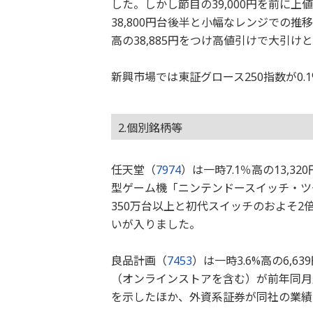
した。しかし節目の39,000円を前に上
38,800円台後半と小幅なレンジでの
高の38,885円をつけ高値引けで大引け
新興市場では東証グロース250指数が0
2.個別銘柄等
任天堂（
7974
）は一時7.1％高の13,
型ゲーム機「ニンテンドースイッチ・ツ
350万台以上と初代スイッチのおよそ
いが入りました。
良品計画（
7453
）は一時3.6%高の6,
（オンラインストアを含む）が前年同月
を示したほか、外資系証券が同社の業績