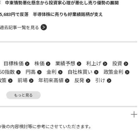
落 中東情勢悪化懸念から投資家心理が悪化し売り優勢の展開
5,683円で反落 半導体株に売りも好業績銘柄が支え
過去記事一覧を見る
目標株価
株価
業績予想
利上げ
投資
50指数
円高
金利
自社株買い
政策金利
政策
前場
年初来高値
反発
引け
制度理事会
上値
FRB
金融政策決定会合
もっと見る
続伸
高値引け
日銀
反落
利下げ
今後の内容検討等に参考にさせていただきます。