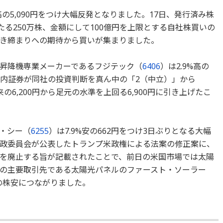
%高の5,090円をつけ大幅反発となりました。17日、発行済み株
たる250万株、金額にして100億円を上限とする自社株買いの
き締まりへの期待から買いが集まりました。
昇降機専業メーカーであるフジテック（
6406
）は2.9%高の
。国内証券が同社の投資判断を真ん中の「2（中立）」から
6,200円から足元の水準を上回る6,900円に引き上げたこ
・シー（
6255
）は7.9%安の662円をつけ3日ぶりとなる大幅
政委員会が公表したトランプ米政権による法案の修正案に、
を廃止する旨が記載されたことで、前日の米国市場では太陽
の主要取引先である太陽光パネルのファースト・ソーラー
の株安につながりました。