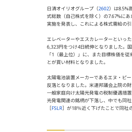
日清オイリオグループ（
2602
）は8.5
式総数（自己株式を除く）の7.67%にあ
実施を発表し、これによる株式需給の引
エレベーターやエスカレーターといった
6,323円をつけ4日続伸となりました
「1（最上位）」に、また目標株価を従来の
とが買い材料となりました。
太陽電池装置メーカーであるエヌ・ピー
反落となりました。米連邦議会上院の財
一般家庭向け太陽光発電の税制優遇措置
光発電関連の銘柄が下落し、中でも同社
［
FSLR
］が18％近く下げたことで同社