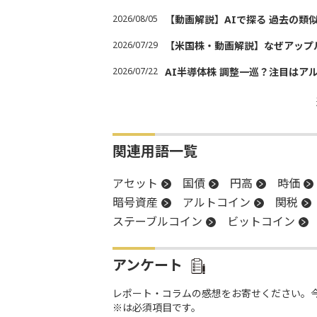
2026/08/05
【動画解説】AIで探る 過去の類
2026/07/29
【米国株・動画解説】なぜアップ
2026/07/22
AI半導体株 調整一巡？注目はア
関連用語一覧
アセット
国債
円高
時価
暗号資産
アルトコイン
関税
ステーブルコイン
ビットコイン
アンケート
レポート・コラムの感想をお寄せください。
※は必須項目です。