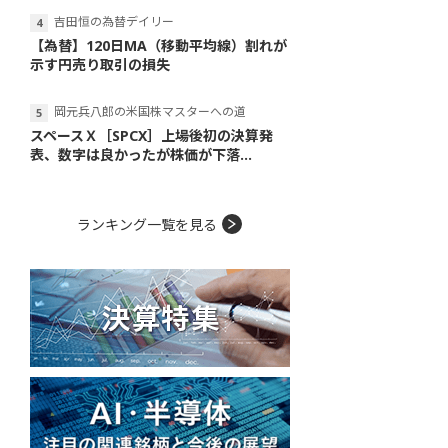
吉田恒の為替デイリー
【為替】120日MA（移動平均線）割れが
示す円売り取引の損失
岡元兵八郎の米国株マスターへの道
スペースＸ［SPCX］上場後初の決算発
表、数字は良かったが株価が下落...
ランキング一覧を見る