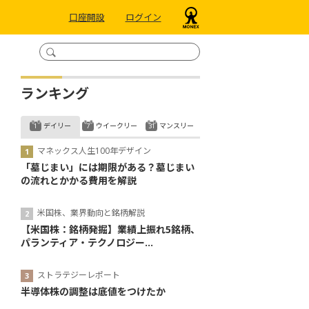
口座開設
ログイン
ランキング
デイリー
ウイークリー
マンスリー
マネックス人生100年デザイン
「墓じまい」には期限がある？墓じまい
の流れとかかる費用を解説
米国株、業界動向と銘柄解説
【米国株：銘柄発掘】業績上振れ5銘柄、
パランティア・テクノロジー...
ストラテジーレポート
半導体株の調整は底値をつけたか