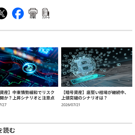
印刷
ｱﾝｹｰﾄ
資産】中東情勢緩和でリスク
【暗号資産】底堅い相場が継続中、
開か？上昇シナリオと注意点
上値突破のシナリオは？
7/27
2026/07/21
を読む