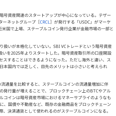
暗号資産関連のスタートアップが中心になっている。テザー
ンターネットグループ［
CRCL
］が発行する「USDC」がマーケ
近米国で上場、ステーブルコイン発行企業が金融市場の一部と
扱いが本格化していない。SBI VCトレードという暗号資産
扱いを2025年よりスタートした。暗号資産取引所の口座開設
セスすることはできるようになった。ただし海外と違い、ス
日本国内では乏しく、目先のメリットは小さいと考えられ
C」の流通量を比較すると、ステーブルコインの流通量増加に伴
ンの発行量が増えることで、ブロックチェーン上のBTCやアル
ルコインは暗号資産市場におけるマネーサプライのようなも
に、国債や不動産など、既存の金融商品をブロックチェーン
際、決済通貨として使われるのがステーブルコインになる。