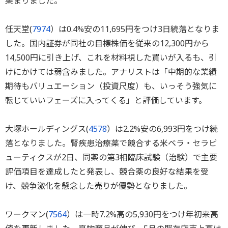
集まりました。
任天堂(
7974
）は0.4%安の11,695円をつけ3日続落となりま
した。国内証券が同社の目標株価を従来の12,300円から
14,500円に引き上げ、これを材料視した買いが入るも、引
けにかけては弱含みました。アナリストは「中期的な業績
期待もバリュエーション（投資尺度）も、いっそう強気に
転じていいフェーズに入ってくる」と評価しています。
大塚ホールディングス(
4578
）は2.2%安の6,993円をつけ続
落となりました。腎疾患治療薬で競合する米ベラ・セラピ
ューティクスが2日、同薬の第3相臨床試験（治験）で主要
評価項目を達成したと発表し、競合薬の良好な結果を受
け、競争激化を懸念した売りが優勢となりました。
ワークマン(
7564
）は一時7.2%高の5,930円をつけ年初来高