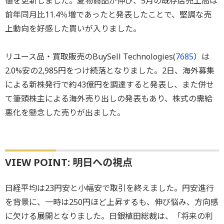
値を更新しました。夏物商品が伸び、5月の既存店売上高は
前年同月比11.4％増であったと発表したことで、堅調な売
上動向を好感した買いが入りました。
リユース品・買取販売のBuySell Technologies(
7685
）は
2.0%安の2,985円をつけ続落となりました。2日、海外募集
による新株発行で約43億円を調達すると発表し、また併せ
て筆頭株主による海外売り出しの発表もあり、株式の需給
悪化を懸念した売りが出ました。
VIEW POINT: 明日への視点
日経平均は23円安と小幅安で取引を終えました。円安進行
を背景に、一時は250円ほど上昇するも、伸び悩み、方向感
に欠ける展開となりました。日銀植田総裁は、「将来の利