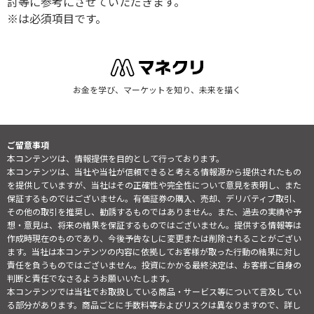
討等に参考にさせていただきます。
※は必須項目です。
お金を学び、マーケットを知り、未来を描く
ご留意事項
本コンテンツは、情報提供を目的として行っております。
本コンテンツは、当社や当社が信頼できると考える情報源から提供されたもの
を提供していますが、当社はその正確性や完全性について意見を表明し、また
保証するものではございません。有価証券の購入、売却、デリバティブ取引、
その他の取引を推奨し、勧誘するものではありません。また、過去の実績や予
想・意見は、将来の結果を保証するものではございません。提供する情報等は
作成時現在のものであり、今後予告なしに変更または削除されることがござい
ます。当社は本コンテンツの内容に依拠してお客様が取った行動の結果に対し
責任を負うものではございません。投資にかかる最終決定は、お客様ご自身の
判断と責任でなさるようお願いいたします。
本コンテンツでは当社でお取扱している商品・サービス等について言及してい
る部分があります。商品ごとに手数料等およびリスクは異なりますので、詳し