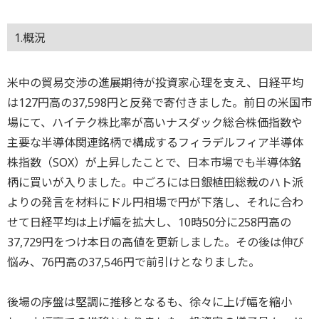
1.概況
米中の貿易交渉の進展期待が投資家心理を支え、日経平均
は127円高の37,598円と反発で寄付きました。前日の米国市
場にて、ハイテク株比率が高いナスダック総合株価指数や
主要な半導体関連銘柄で構成するフィラデルフィア半導体
株指数（SOX）が上昇したことで、日本市場でも半導体銘
柄に買いが入りました。中ごろには日銀植田総裁のハト派
よりの発言を材料にドル円相場で円が下落し、それに合わ
せて日経平均は上げ幅を拡大し、10時50分に258円高の
37,729円をつけ本日の高値を更新しました。その後は伸び
悩み、76円高の37,546円で前引けとなりました。
後場の序盤は堅調に推移となるも、徐々に上げ幅を縮小