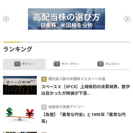
新興市場
続伸
続落
年初来高値
反発
株価指数
後場
材料
政策金利
前引け
日銀
ハト派
バリュエーション
引け
安値
利下げ
ランキング
デイリー
ウイークリー
マンスリー
岡元兵八郎の米国株マスターへの道
スペースＸ［SPCX］上場後初の決算発表、数字
は良かったが株価が下落...
吉田恒の為替デイリー
【為替】「異常な円安」と1995年「異常な円
高」