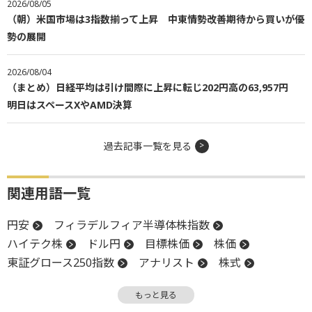
2026/08/05
（朝）米国市場は3指数揃って上昇 中東情勢改善期待から買いが優
勢の展開
2026/08/04
（まとめ）日経平均は引け間際に上昇に転じ202円高の63,957円
明日はスペースXやAMD決算
過去記事一覧を見る
関連用語一覧
円安
フィラデルフィア半導体株指数
ハイテク株
ドル円
目標株価
株価
東証グロース250指数
アナリスト
株式
金利
堅調
高値
投資
投資家心理
もっと見る
物価
売上高
円高
株主
新株