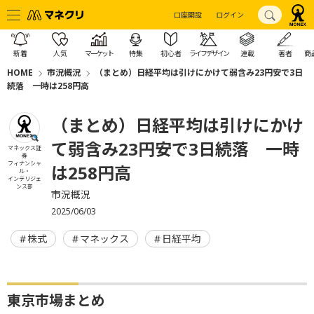
口座開設
ログイン
新着
人気
マーケット
特集
初心者
ライフデザイン
連載
著者
商
HOME
市況概況
（まとめ）日経平均は引けにかけて弱含み23円安で3日
続落 一時は258円高
（まとめ）日経平均は引けにかけ
て弱含み23円安で3日続落 一時
マネックス証
券
フィナンシャ
は258円高
ル・
インテリジェ
ンス部
市況概況
2025/06/03
株式
マネックス
日経平均
東京市場まとめ