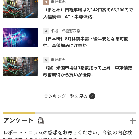
市況概況
（まとめ）日経平均は2,342円高の66,300円で
大幅続伸 AI・半導体銘...
相場一点喜怒哀楽
【日本株】8月は前半高・後半安となる可能
性、高値掴みに注意か
市況概況
（朝）米国市場は3指数揃って上昇 中東情勢
改善期待から買いが優勢...
ランキング一覧を見る
アンケート
レポート・コラムの感想をお寄せください。今後の内容検