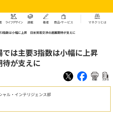
者
ライフデザイン
連載
著者
商
品・
サービス
マネクリとは
要3指数は小幅に上昇 日米貿易交渉の進展期待が支えに
場では主要3指数は小幅に上昇
期待が支えに
印刷
ｱﾝｹｰﾄ
シャル・インテリジェンス部