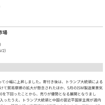
市場
2）
6/2）
って小幅に上昇しました。寄付き後は、トランプ大統領による
けて貿易摩擦の拡大が懸念されたほか、5月のISM製造業景気
50を下回ったことから、売りが優勢となる展開となりまし
入ったうえ、トランプ大統領と中国の習近平国家主席が週内