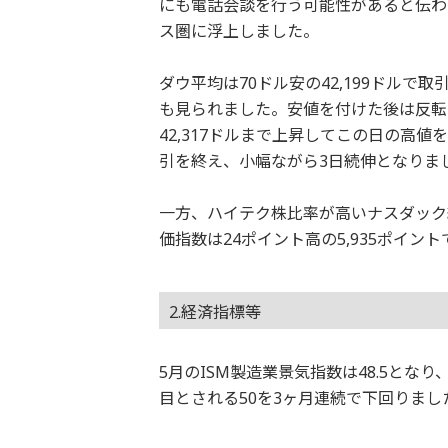
にも電話会談を行う可能性があると伝わ
ス圏に浮上しました。
ダウ平均は70ドル安の42,199ドルで取
も見られました。安値を付けた後は反転
42,317ドルまで上昇してこの日の高値
引を終え、小幅ながら3日続伸となりま
一方、ハイテク株比率が高いナスダック総合
価指数は24ポイント高の5,935ポイ
2.経済指標等
5月のISM製造業景気指数は48.5となり
目とされる50を3ヶ月連続で下回りまし