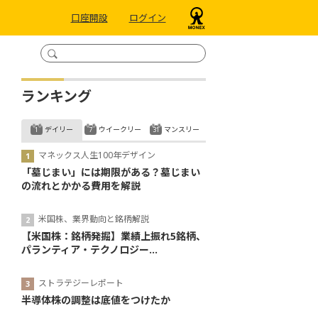
口座開設
ログイン
ランキング
デイリー
ウイークリー
マンスリー
マネックス人生100年デザイン
「墓じまい」には期限がある？墓じまい
の流れとかかる費用を解説
米国株、業界動向と銘柄解説
【米国株：銘柄発掘】業績上振れ5銘柄、
パランティア・テクノロジー...
ストラテジーレポート
半導体株の調整は底値をつけたか