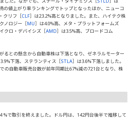
ました。なかでも、スチール・ダイナミクス［
STLD
］は
構成銘柄の値上がり率ランキングでトップとなったほか、ニューコ
ド・クリフ［
CLF
］は23.2%高となりました。また、ハイテク株
クノロジー［
MU
］は4.0%高、メタ・プラットフォームズ
マイクロ・デバイシズ［
AMD
］は3.5%高、ブロードコム
がるとの懸念から自動車株は下落となり、ゼネラルモーター
3.9%下落、ステランティス［
STLA
］は3.6%下落しました。
での自動車販売台数が前年同期比67%減の721台となり、株
.44 %で取引を終えました。ドル円は、142円台後半で推移して