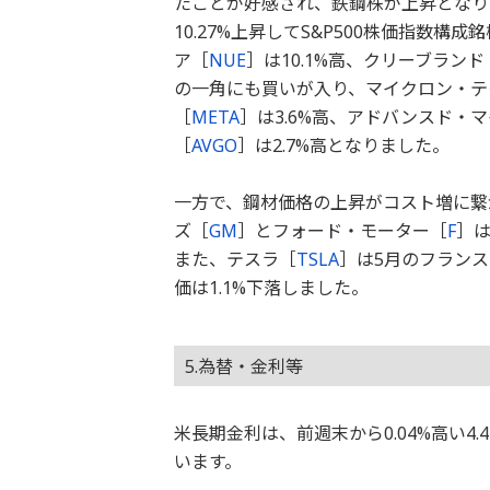
たことが好感され、鉄鋼株が上昇となり
10.27%上昇してS&P500株価指数
ア［
NUE
］は10.1%高、クリーブラン
の一角にも買いが入り、マイクロン・テ
［
META
］は3.6%高、アドバンスド・
［
AVGO
］は2.7%高となりました。
一方で、鋼材価格の上昇がコスト増に繋
ズ［
GM
］とフォード・モーター［
F
］は
また、テスラ［
TSLA
］は5月のフランス
価は1.1%下落しました。
5.為替・金利等
米長期金利は、前週末から0.04%高い4
います。