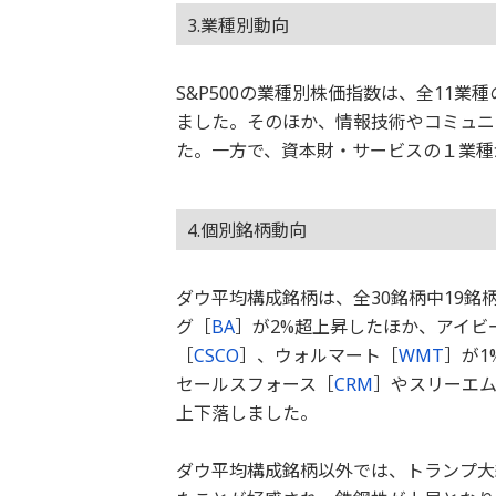
3.業種別動向
S&P500の業種別株価指数は、全11業
ました。そのほか、情報技術やコミュニ
た。一方で、資本財・サービスの１業種
4.個別銘柄動向
ダウ平均構成銘柄は、全30銘柄中19
グ［
BA
］が2%超上昇したほか、アイビ
［
CSCO
］、ウォルマート［
WMT
］が1
セールスフォース［
CRM
］やスリーエ
上下落しました。
ダウ平均構成銘柄以外では、トランプ大