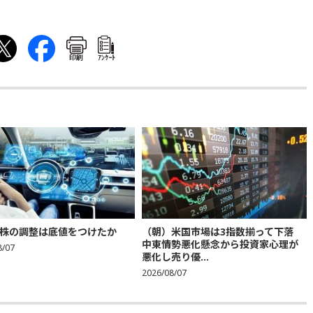
印刷
ｱﾝｹｰﾄ
株の調整は底値をつけたか
（朝）米国市場は3指数揃って下落
中東情勢悪化懸念から投資家心理が
8/07
悪化し売り優...
2026/08/07