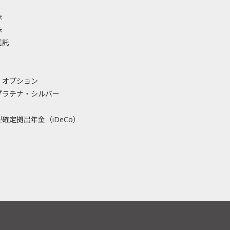
株
株
信託
・オプション
プラチナ・シルバー
確定拠出年金（iDeCo）