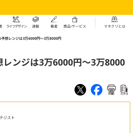
者
ライフデザイン
連載
著者
商
品・
サービス
マネクリとは
想レンジは3万6000円～3万8000円
ンジは3万6000円～3万8000
印刷
ｱﾝｹｰﾄ
テジスト