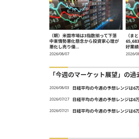
（朝）米国市場は3指数揃って下落
（まと
中東情勢悪化懸念から投資家心理が
65,
悪化し売り優...
好業績
2026/08/07
2026/0
「今週のマーケット展望」の過
2026/08/03
日経平均の今週の予想レンジは6万30
2026/07/27
日経平均の今週の予想レンジは6万20
2026/07/21
日経平均の今週の予想レンジは6万20