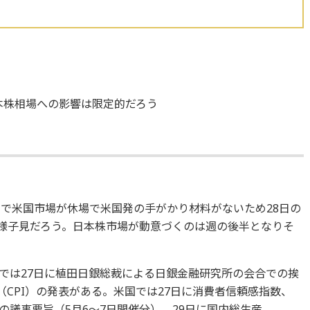
本株相場への影響は限定的だろう
日で米国市場が休場で米国発の手がかり材料がないため28日の
様子見だろう。日本株市場が動意づくのは週の後半となりそ
では27日に植田日銀総裁による日銀金融研究所の会合での挨
（CPI）の発表がある。米国では27日に消費者信頼感指数、
）の議事要旨（5月6～7日開催分）、29日に国内総生産