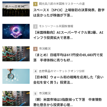
岡元兵八郎の米国株マスターへの道
スペースＸ［SPCX］上場後初の決算発表、数字
は良かったが株価が下落...
モトリーフール米国株情報
【米国株動向】AIスーパーサイクル第2幕、AI
インフラ投資拡大で恩恵...
市況概況
（まとめ）日経平均は617円安の65,683円で反
落 半導体株に売りも好...
吉野貴晶のマーケットクオンツ分析
【日本株】ウォール街の戦略を応用した「良い
会社を安く買う」投資法...
市況概況
（朝）米国市場は3指数揃って下落 中東情勢
悪化懸念から投資家心理...