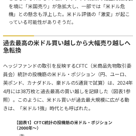
を境に「米国売り」が急拡大し、一部では「米ドル危
機」との懸念も浮上した。米ドル評価の「激変」が起こ
っている可能性がありそうだ。
過去最高の米ドル買い越しから大幅売り越しへ
急転換
ヘッジファンドの取引を反映するCFTC（米商品先物取引委
員会）統計の投機筋の米ドル・ポジション（円、ユーロ、
英ポンド、カナダドル、豪ドルの5通貨で試算）は、2024年
4月には38万枚と過去最高の買い越しを記録した（図表1参
照）。このように、米ドル買いが過去最大規模に広がる動
きは、「米ドル1強」時代とも呼ばれた。
【図表1】CFTC統計の投機筋の米ドル・ポジション
（2000年～）