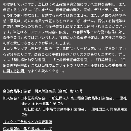
を提供していますが、当社はその正確性や完全性について意見を表明し、また
保証するものではございません。有価証券の購入、売却、デリバティブ取引、
その他の取引を推奨し、勧誘するものではありません。また、過去の実績や予
想・意見は、将来の結果を保証するものではございません。提供する情報等は
作成時現在のものであり、今後予告なしに変更または削除されることがござい
ます。当社は本コンテンツの内容に依拠してお客様が取った行動の結果に対し
責任を負うものではございません。投資にかかる最終決定は、お客様ご自身の
判断と責任でなさるようお願いいたします。
本コンテンツでは当社でお取扱している商品・サービス等について言及してい
る部分があります。商品ごとに手数料等およびリスクは異なりますので、詳し
くは「契約締結前交付書面」、「上場有価証券等書面」、「目論見書」、「目
論見書補完書面」または当社ウェブサイトの「
リスク・手数料などの重要事項
に関する説明
」をよくお読みください。
金融商品取引業者 関東財務局長（金商）第165号
日本証券業協会、一般社団法人 第二種金融商品取引業協会、一般社
団法人 金融先物取引業協会、
一般社団法人 日本暗号資産等取引業協会、一般社団法人 資産運用業
協会
リスク・手数料などの重要事項
個人情報のお取り扱いについて