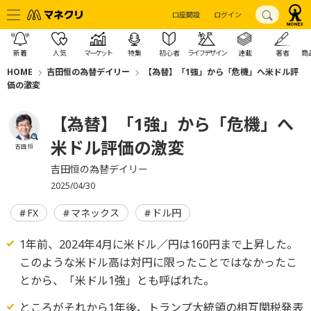
口座開設
ログイン
新着
人気
マーケット
特集
初心者
ライフデザイン
連載
著者
商
HOME
吉田恒の為替デイリー
【為替】「1強」から「危機」へ米ドル評
価の激変
【為替】「1強」から「危機」へ
米ドル評価の激変
吉田 恒
吉田恒の為替デイリー
2025/04/30
FX
マネックス
ドル円
1年前、2024年4月に米ドル／円は160円まで上昇した。
このような米ドル高は対円に限ったことではなかったこ
とから、「米ドル1強」とも呼ばれた。
ところがそれから1年後、トランプ大統領の相互関税発表