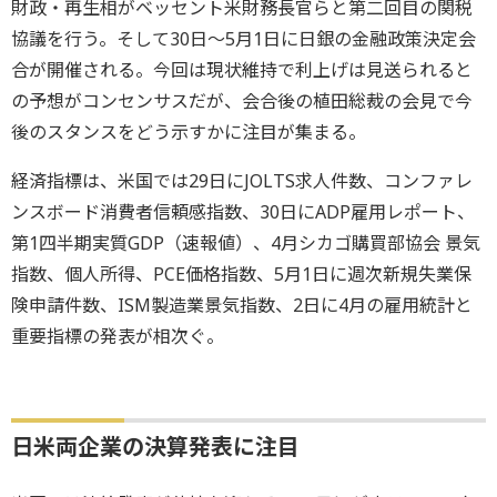
財政・再生相がベッセント米財務長官らと第二回目の関税
協議を行う。そして30日～5月1日に日銀の金融政策決定会
合が開催される。今回は現状維持で利上げは見送られると
の予想がコンセンサスだが、会合後の植田総裁の会見で今
後のスタンスをどう示すかに注目が集まる。
経済指標は、米国では29日にJOLTS求人件数、コンファレ
ンスボード消費者信頼感指数、30日にADP雇用レポート、
第1四半期実質GDP（速報値）、4月シカゴ購買部協会 景気
指数、個人所得、PCE価格指数、5月1日に週次新規失業保
険申請件数、ISM製造業景気指数、2日に4月の雇用統計と
重要指標の発表が相次ぐ。
日米両企業の決算発表に注目