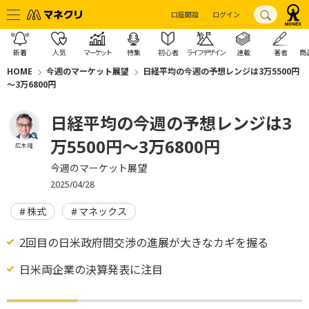
口座開設
ログイン
新着
人気
マーケット
特集
初心者
ライフデザイン
連載
著者
商
HOME
今週のマーケット展望
日経平均の今週の予想レンジは3万5500円
～3万6800円
日経平均の今週の予想レンジは3
万5500円～3万6800円
広木 隆
今週のマーケット展望
2025/04/28
株式
マネックス
2回目の日米政府間交渉の進展が大きなカギを握る
日米両企業の決算発表に注目