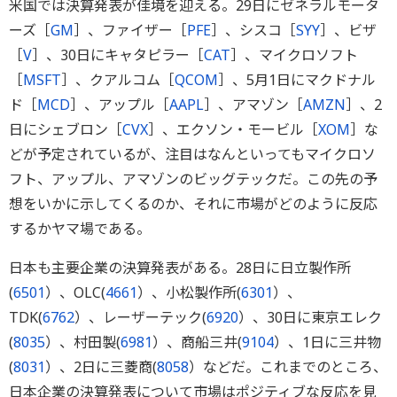
米国では決算発表が佳境を迎える。29日にゼネラルモータ
ーズ［
GM
］、ファイザー［
PFE
］、シスコ［
SYY
］、ビザ
［
V
］、30日にキャタピラー［
CAT
］、マイクロソフト
［
MSFT
］、クアルコム［
QCOM
］、5月1日にマクドナル
ド［
MCD
］、アップル［
AAPL
］、アマゾン［
AMZN
］、2
日にシェブロン［
CVX
］、エクソン・モービル［
XOM
］な
どが予定されているが、注目はなんといってもマイクロソ
フト、アップル、アマゾンのビッグテックだ。この先の予
想をいかに示してくるのか、それに市場がどのように反応
するかヤマ場である。
日本も主要企業の決算発表がある。28日に日立製作所
(
6501
）、OLC(
4661
）、小松製作所(
6301
）、
TDK(
6762
）、レーザーテック(
6920
）、30日に東京エレク
(
8035
）、村田製(
6981
）、商船三井(
9104
）、1日に三井物
(
8031
）、2日に三菱商(
8058
）などだ。これまでのところ、
日本企業の決算発表について市場はポジティブな反応を見