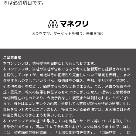
※は必須項目です。
お金を学び、マーケットを知り、未来を描く
ご留意事項
本コンテンツは、情報提供を目的として行っております。
本コンテンツは、当社や当社が信頼できると考える情報源から提供されたもの
を提供していますが、当社はその正確性や完全性について意見を表明し、また
保証するものではございません。有価証券の購入、売却、デリバティブ取引、
その他の取引を推奨し、勧誘するものではありません。また、過去の実績や予
想・意見は、将来の結果を保証するものではございません。提供する情報等は
作成時現在のものであり、今後予告なしに変更または削除されることがござい
ます。当社は本コンテンツの内容に依拠してお客様が取った行動の結果に対し
責任を負うものではございません。投資にかかる最終決定は、お客様ご自身の
判断と責任でなさるようお願いいたします。
本コンテンツでは当社でお取扱している商品・サービス等について言及してい
る部分があります。商品ごとに手数料等およびリスクは異なりますので、詳し
くは「契約締結前交付書面」、「上場有価証券等書面」、「目論見書」、「目