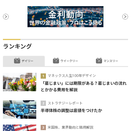
ADP雇用レポート
関税
金融政策決定会合
決算
材料
GDP
日銀
ランキング
デイリー
ウイークリー
マンスリー
マネックス人生100年デザイン
「墓じまい」には期限がある？墓じまいの流れ
とかかる費用を解説
ストラテジーレポート
半導体株の調整は底値をつけたか
米国株、業界動向と銘柄解説