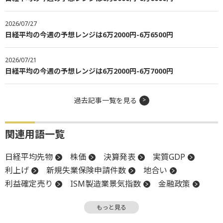
2026/07/27
日経平均の今週の予想レンジは6万2000円-6万6500円
2026/07/21
日経平均の今週の予想レンジは6万2000円-6万7000円
過去記事一覧を見る
関連用語一覧
日経平均先物
株価
決算発表
実質GDP
利上げ
新規失業保険申請件数
地合い
利益確定売り
ISM製造業景気指数
金融政策
コンファレンスボード消費者信頼感指数
もっと見る
消費者信頼感指数
日経平均株価
上値