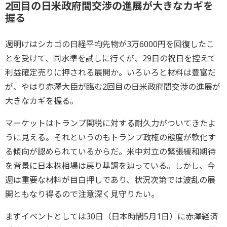
2回目の日米政府間交渉の進展が大きなカギを
握る
週明けはシカゴの日経平均先物が3万6000円を回復したこ
とを受けて、同水準を試しに行くが、29日の祝日を控えて
利益確定売りに押される展開か。いろいろと材料は豊富だ
が、やはり赤澤大臣が臨む2回目の日米政府間交渉の進展が
大きなカギを握る。
マーケットはトランプ関税に対する耐久力がついてきたよ
うに見える。それというのもトランプ政権の態度が軟化す
る傾向が認められているからだ。米中対立の緊張緩和期待
を背景に日本株相場は戻り基調を辿っている。しかし、今
週は重要な材料が目白押しであり、状況次第では波乱の展
開ともなり得るので注意深く見守りたい。
まずイベントとしては30日（日本時間5月1日）に赤澤経済