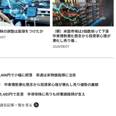
株の調整は底値をつけたか
（朝）米国市場は3指数揃って下落
中東情勢悪化懸念から投資家心理が
8/07
悪化し売り優...
2026/08/07
5,606円で小幅に続落 来週は米物価指標に注目
落 中東情勢悪化懸念から投資家心理が悪化し売り優勢の展開
5,683円で反落 半導体株に売りも好業績銘柄が支え
過去記事一覧を見る