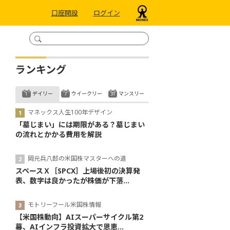
口座開設
ログイン
ランキング
デイリー
ウイークリー
マンスリー
マネックス人生100年デザイン
「墓じまい」には期限がある？墓じまい
の流れとかかる費用を解説
岡元兵八郎の米国株マスターへの道
スペースＸ［SPCX］上場後初の決算発
表、数字は良かったが株価が下落...
モトリーフール米国株情報
【米国株動向】AIスーパーサイクル第2
幕、AIインフラ投資拡大で恩恵...