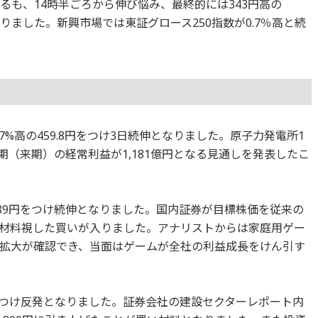
するも、14時半ごろから伸び悩み、最終的には343円高の
なりました。新興市場では東証グロース250指数が0.7％高と続
.7%高の459.8円をつけ3日続伸となりました。原子力発電所1
月期（来期）の経常利益が1,181億円となる見通しを発表したこ
3,589円をつけ続伸となりました。国内証券が目標株価を従来の
これを材料視した買いが入りました。アナリストからは家庭用ゲー
拡大が確認でき、当面はゲームが全社の利益成長をけん引す
6円をつけ反発となりました。証券会社の建設セクターレポート内