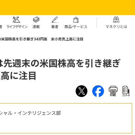
者
ライフデザイン
連載
著者
商
品・
サービス
マネクリとは
米国株高を引き継ぎ343円高 米小売売上高に注目
は先週末の米国株高を引き継ぎ
上高に注目
印刷
ｱﾝｹｰﾄ
シャル・インテリジェンス部