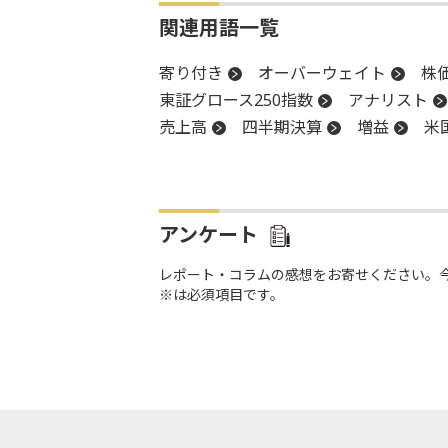
関連用語一覧
寄り付き
オーバーウェイト
株
東証グロース250指数
アナリスト
売上高
四半期決算
増益
米
反発
引け
思惑買い
株式分
新興市場
上場
GDP
前引け
アンケート
レポート・コラムの感想をお寄せください。
※は必須項目です。