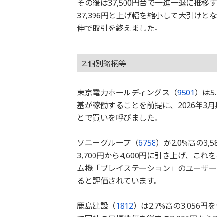
その後は37,500円台で一進一退に推移
37,396円と上げ幅を縮小して大引けと
伸で取引を終えました。
2.個別銘柄等
東京電力ホールディングス（
9501
）は5
基が稼働することを前提に、2026年3
とで買いを呼びました。
ソニーグループ（
6758
）が2.0%高の
3,700円から4,600円に引き上げ、
ム機「プレイステーション」のユーザー
ると評価されています。
鹿島建設（
1812
）は2.7%高の3,05