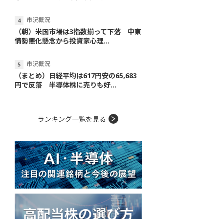
市況概況
（朝）米国市場は3指数揃って下落 中東
情勢悪化懸念から投資家心理...
市況概況
（まとめ）日経平均は617円安の65,683
円で反落 半導体株に売りも好...
ランキング一覧を見る