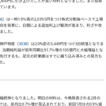
3,800円に引き上げたことが買い材料となりました。また投資
ています。
06
）は一時1.9％高の2,039.5円をつけ株式分割後ベースで上場
向を背景に、日銀による追加利上げ観測が高まり、利ざや改
ました。
神戸物産（
3038
）は2.0%安の3,449円をつけ3日続落となりま
、当期純利益が前年同期比91.7％増の105億円と大幅増益とな
先行するも、足元の好業績はすでに織り込み済みとの見方も
た。
幅続伸となりました。明日の材料は、今晩発表される2月の
は、前月比0.7％増が見込まれており、前回1月分の0.9％減