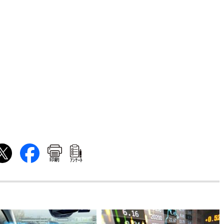
印刷
ｱﾝｹｰﾄ