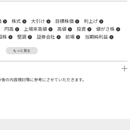
価
株式
大引け
目標株価
利上げ
円高
上場来高値
高値
投資
値がさ株
国株
堅調
証券会社
前場
当期純利益
割
経常利益
決算
後場
材料
もっと見る
続伸
続落
日銀
今後の内容検討等に参考にさせていただきます。