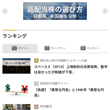
ランキング
デイリー
ウイークリー
マンスリー
岡元兵八郎の米国株マスターへの道
スペースＸ［SPCX］上場後初の決算発表、数字
は良かったが株価が下落...
吉田恒の為替デイリー
【為替】「異常な円安」と1995年「異常な円
高」
市況概況