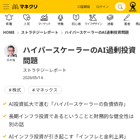
口座開設
ログイン
新着
人気
マーケット
特集
初心者
ライフデザイン
連載
著者
商
HOME
ストラテジーレポート
ハイパースケーラーのAI過剰投資問題
ハイパースケーラーのAI過剰投資
問題
広木 隆
ストラテジーレポート
2026/05/14
株式
マネックス
AI投資拡大で進む「ハイパースケーラーの負債依存」
長期インフラ投資であるということと財務的な健全性は
別の話
AIインフラ投資が引き起こす「インフレと金利上昇」