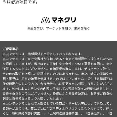
※は必須項目です。
お金を学び、マーケットを知り、未来を描く
ご留意事項
本コンテンツは、情報提供を目的として行っております。
本コンテンツは、当社や当社が信頼できると考える情報源から提供されたもの
を提供していますが、当社はその正確性や完全性について意見を表明し、また
保証するものではございません。有価証券の購入、売却、デリバティブ取引、
その他の取引を推奨し、勧誘するものではありません。また、過去の実績や予
想・意見は、将来の結果を保証するものではございません。提供する情報等は
作成時現在のものであり、今後予告なしに変更または削除されることがござい
ます。当社は本コンテンツの内容に依拠してお客様が取った行動の結果に対し
責任を負うものではございません。投資にかかる最終決定は、お客様ご自身の
判断と責任でなさるようお願いいたします。
本コンテンツでは当社でお取扱している商品・サービス等について言及してい
る部分があります。商品ごとに手数料等およびリスクは異なりますので、詳し
くは「契約締結前交付書面」、「上場有価証券等書面」、「目論見書」、「目