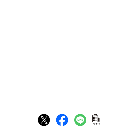
ｱﾝｹｰﾄ