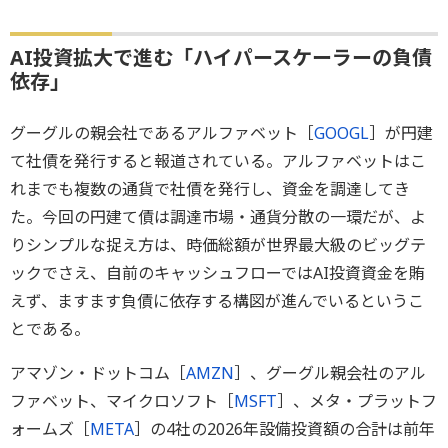
AI投資拡大で進む「ハイパースケーラーの負債
依存」
グーグルの親会社であるアルファベット［
GOOGL
］が円建
て社債を発行すると報道されている。アルファベットはこ
れまでも複数の通貨で社債を発行し、資金を調達してき
た。今回の円建て債は調達市場・通貨分散の一環だが、よ
りシンプルな捉え方は、時価総額が世界最大級のビッグテ
ックでさえ、自前のキャッシュフローではAI投資資金を賄
えず、ますます負債に依存する構図が進んでいるというこ
とである。
アマゾン・ドットコム［
AMZN
］、グーグル親会社のアル
ファベット、マイクロソフト［
MSFT
］、メタ・プラットフ
ォームズ［
META
］の4社の2026年設備投資額の合計は前年