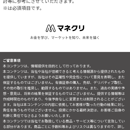
討等に参考にさせていただきます。
※は必須項目です。
お金を学び、マーケットを知り、未来を描く
ご留意事項
本コンテンツは、情報提供を目的として行っております。
本コンテンツは、当社や当社が信頼できると考える情報源から提供されたもの
を提供していますが、当社はその正確性や完全性について意見を表明し、また
保証するものではございません。有価証券の購入、売却、デリバティブ取引、
その他の取引を推奨し、勧誘するものではありません。また、過去の実績や予
想・意見は、将来の結果を保証するものではございません。提供する情報等は
作成時現在のものであり、今後予告なしに変更または削除されることがござい
ます。当社は本コンテンツの内容に依拠してお客様が取った行動の結果に対し
責任を負うものではございません。投資にかかる最終決定は、お客様ご自身の
判断と責任でなさるようお願いいたします。
本コンテンツでは当社でお取扱している商品・サービス等について言及してい
る部分があります。商品ごとに手数料等およびリスクは異なりますので、詳し