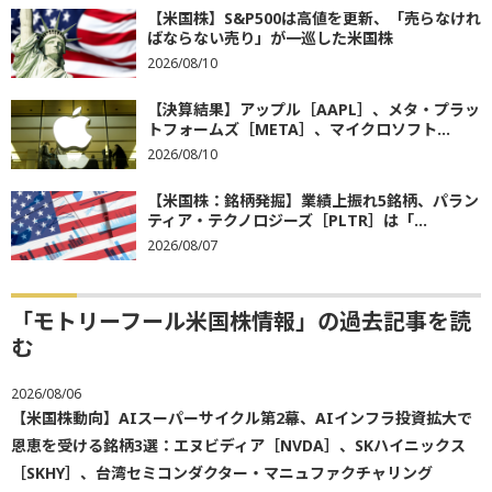
【米国株】S&P500は高値を更新、「売らなけれ
ばならない売り」が一巡した米国株
2026/08/10
【決算結果】アップル［AAPL］、メタ・プラッ
トフォームズ［META］、マイクロソフト...
2026/08/10
【米国株：銘柄発掘】業績上振れ5銘柄、パラン
ティア・テクノロジーズ［PLTR］は「...
2026/08/07
「モトリーフール米国株情報」の過去記事を読
む
2026/08/06
【米国株動向】AIスーパーサイクル第2幕、AIインフラ投資拡大で
恩恵を受ける銘柄3選：エヌビディア［NVDA］、SKハイニックス
［SKHY］、台湾セミコンダクター・マニュファクチャリング