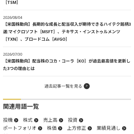
［TSM］
2026/08/04
【米国株動向】長期的な成長と配当収入が期待できるハイテク銘柄3
選:マイクロソフト［MSFT］、テキサス・インストゥルメンツ
［TXN］、ブロードコム［AVGO］
2026/07/30
【米国株動向】配当株のコカ・コーラ［KO］が過去最高値を更新し
た3つの理由とは
過去記事一覧を見る
関連用語一覧
投機
株式
売上高
投資
ポートフォリオ
株価
上方修正
業績見通し