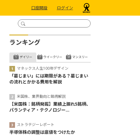
口座開設
ログイン
ランキング
デイリー
ウイークリー
マンスリー
マネックス人生100年デザイン
「墓じまい」には期限がある？墓じまい
の流れとかかる費用を解説
米国株、業界動向と銘柄解説
【米国株：銘柄発掘】業績上振れ5銘柄、
パランティア・テクノロジー...
ストラテジーレポート
半導体株の調整は底値をつけたか