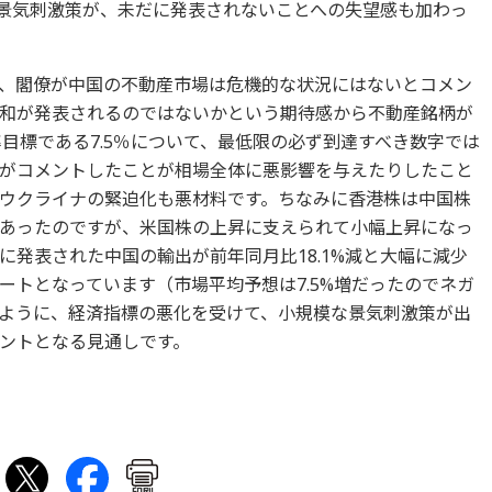
な景気刺激策が、未だに発表されないことへの失望感も加わっ
、閣僚が中国の不動産市場は危機的な状況にはないとコメン
和が発表されるのではないかという期待感から不動産銘柄が
長率目標である7.5％について、最低限の必ず到達すべき数字では
がコメントしたことが相場全体に悪影響を与えたりしたこと
ウクライナの緊迫化も悪材料です。ちなみに香港株は中国株
あったのですが、米国株の上昇に支えられて小幅上昇になっ
に発表された中国の輸出が前年同月比18.1%減と大幅に減少
ートとなっています（市場平均予想は7.5%増だったのでネガ
ように、経済指標の悪化を受けて、小規模な景気刺激策が出
ントとなる見通しです。