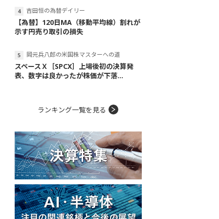
吉田恒の為替デイリー
【為替】120日MA（移動平均線）割れが
示す円売り取引の損失
岡元兵八郎の米国株マスターへの道
スペースＸ［SPCX］上場後初の決算発
表、数字は良かったが株価が下落...
ランキング一覧を見る