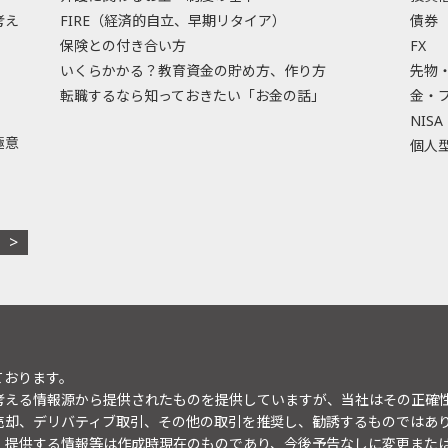
考え
FIRE（経済的自立、早期リタイア）
債券
保険との付き合い方
FX
いくらかかる？教育資金の貯め方、作り方
先物
転職するなら知っておきたい「お金の話」
金・
NISA
極意
個人型
ております。
考える情報源から提供されたものを提供していますが、当社はその正確
売却、デリバティブ取引、その他の取引を推奨し、勧誘するものではあ
。提供する情報等は作成時現在のものであり、今後予告なしに変更また