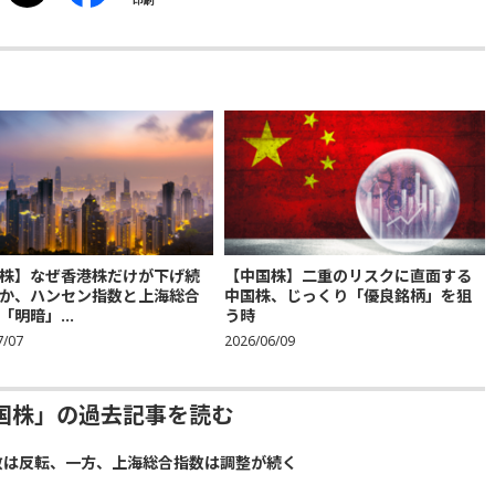
印刷
株】なぜ香港株だけが下げ続
【中国株】二重のリスクに直面する
か、ハンセン指数と上海総合
中国株、じっくり「優良銘柄」を狙
「明暗」...
う時
7/07
2026/06/09
国株」の過去記事を読む
数は反転、一方、上海総合指数は調整が続く