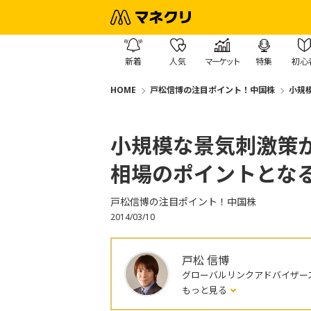
新着
人気
マーケット
特集
初心
HOME
戸松信博の注目ポイント！中国株
小規
小規模な景気刺激策
相場のポイントとな
戸松信博の注目ポイント！中国株
2014/03/10
戸松 信博
グローバルリンクアドバイザー
もっと見る