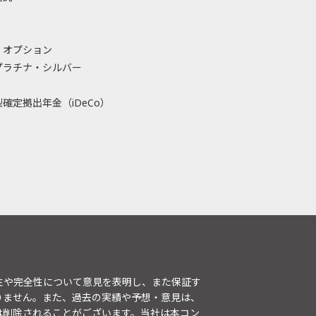
・オプション
プラチナ・シルバー
確定拠出年金（iDeCo）
性や完全性について意見を表明し、また保証す
りません。また、過去の実績や予想・意見は、
は削除されることがございます。当社は本コン