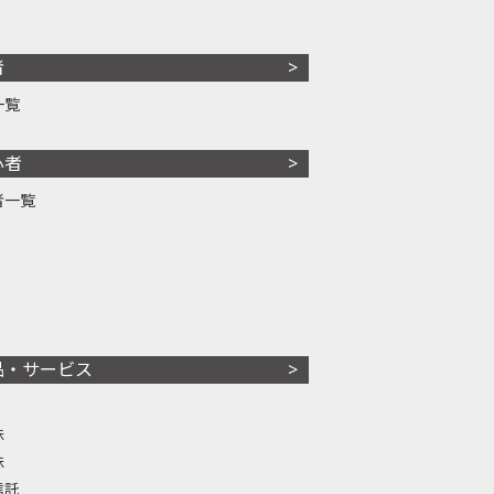
者
一覧
心者
者一覧
品・サービス
株
株
信託