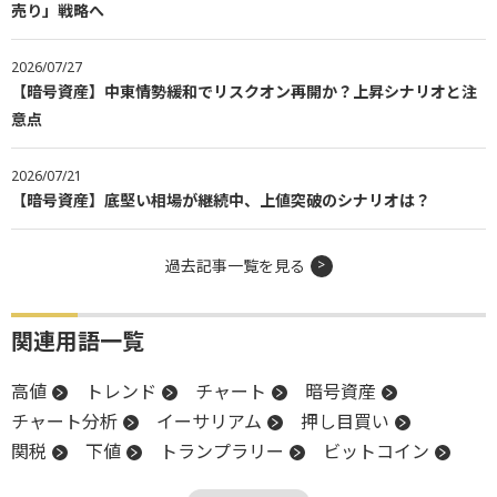
売り」戦略へ
2026/07/27
【暗号資産】中東情勢緩和でリスクオン再開か？上昇シナリオと注
意点
2026/07/21
【暗号資産】底堅い相場が継続中、上値突破のシナリオは？
過去記事一覧を見る
関連用語一覧
高値
トレンド
チャート
暗号資産
チャート分析
イーサリアム
押し目買い
関税
下値
トランプラリー
ビットコイン
安値
利下げ