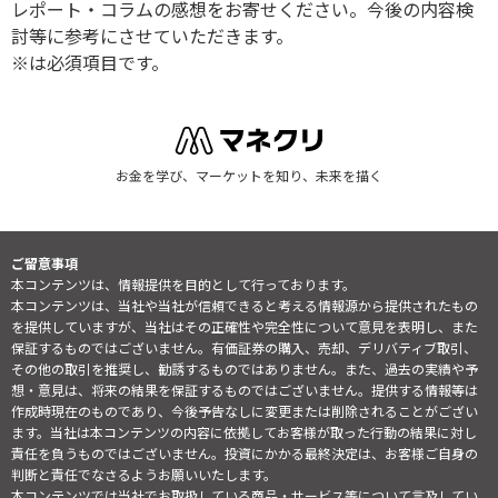
レポート・コラムの感想をお寄せください。今後の内容検
討等に参考にさせていただきます。
※は必須項目です。
お金を学び、マーケットを知り、未来を描く
ご留意事項
本コンテンツは、情報提供を目的として行っております。
本コンテンツは、当社や当社が信頼できると考える情報源から提供されたもの
を提供していますが、当社はその正確性や完全性について意見を表明し、また
保証するものではございません。有価証券の購入、売却、デリバティブ取引、
その他の取引を推奨し、勧誘するものではありません。また、過去の実績や予
想・意見は、将来の結果を保証するものではございません。提供する情報等は
作成時現在のものであり、今後予告なしに変更または削除されることがござい
ます。当社は本コンテンツの内容に依拠してお客様が取った行動の結果に対し
責任を負うものではございません。投資にかかる最終決定は、お客様ご自身の
判断と責任でなさるようお願いいたします。
本コンテンツでは当社でお取扱している商品・サービス等について言及してい