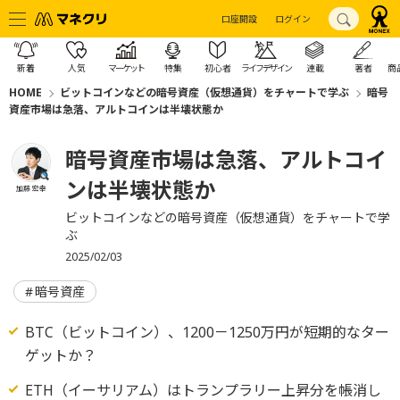
口座開設
ログイン
新着
人気
マーケット
特集
初心者
ライフデザイン
連載
著者
商
HOME
ビットコインなどの暗号資産（仮想通貨）をチャートで学ぶ
暗号
資産市場は急落、アルトコインは半壊状態か
暗号資産市場は急落、アルトコイ
ンは半壊状態か
加藤 宏幸
ビットコインなどの暗号資産（仮想通貨）をチャートで学
ぶ
2025/02/03
暗号資産
BTC（ビットコイン）、1200－1250万円が短期的なター
ゲットか？
ETH（イーサリアム）はトランプラリー上昇分を帳消し