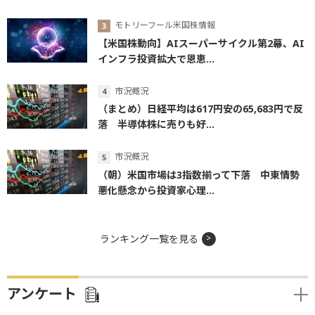
モトリーフール米国株情報
【米国株動向】AIスーパーサイクル第2幕、AI
インフラ投資拡大で恩恵...
市況概況
（まとめ）日経平均は617円安の65,683円で反
落 半導体株に売りも好...
市況概況
（朝）米国市場は3指数揃って下落 中東情勢
悪化懸念から投資家心理...
ランキング一覧を見る
アンケート