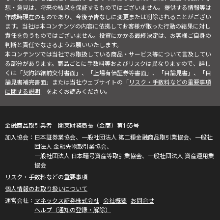
想・意見は、将来の結果を保証するものではございません。提供する情報等は
作成時現在のものであり、今後予告なしに変更または削除されることがござい
ます。当社は本コンテンツの内容に依拠してお客様が取った行動の結果に対し
責任を負うものではございません。投資にかかる最終決定は、お客様ご自身の
判断と責任でなさるようお願いいたします。
本コンテンツでは当社でお取扱している商品・サービス等について言及してい
る部分があります。商品ごとに手数料等およびリスクは異なりますので、詳し
くは「契約締結前交付書面」、「上場有価証券等書面」、「目論見書」、「目
論見書補完書面」または当社ウェブサイトの「
リスク・手数料などの重要事項
に関する説明
」をよくお読みください。
金融商品取引業者 関東財務局長（金商）第165号
日本証券業協会、一般社団法人 第二種金融商品取引業協会、一般社
団法人 金融先物取引業協会、
一般社団法人 日本暗号資産等取引業協会、一般社団法人 資産運用業
協会
リスク・手数料などの重要事項
個人情報のお取り扱いについて
マネックス証券株式会社
会社概要
お問合せ
ヘルプ（通知の登録・解除）