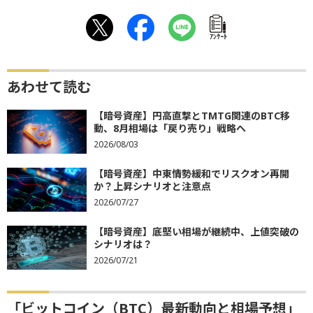
ｱﾝｹｰﾄ
あわせて読む
【暗号資産】円高直撃とTMTG関連のBTC移
動、8月相場は「戻り売り」戦略へ
2026/08/03
【暗号資産】中東情勢緩和でリスクオン再開
か？上昇シナリオと注意点
2026/07/27
【暗号資産】底堅い相場が継続中、上値突破の
シナリオは？
2026/07/21
「ビットコイン（BTC）最新動向と相場予想」