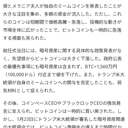
領とメラニア夫人が独自のミームコインを発表したことが
大きな注目を集め、多額の資金が流入した。ただし、これ
らのコインは短期間で価格高騰・急落し、投機的な動きが
市場全体に広がったことで、ビットコインも一時的に急落
する場面も見られた。
就任式当日には、暗号資産に関する具体的な政策発表がな
く、失望感からビットコインは大きく下落した。政府公表
の最優先事項にも暗号資産は含まれず、BTC=1,560万円
（100,000ドル）付近まで値を下げた。また、トランプ米大
統領が自身のミームコインへの関与を否定したことも、弱
気材料として捉えられた。
その後、コインベースCEOやブラックロックCEOの強気発
言に支えられ、ビットコインは一時的に買い戻された。し
かし、1月23日にトランプ米大統領が署名した暗号資産関連
の大統領令では、ビットコイン準備金の導入まで時間がか