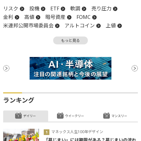
リスク
投機
ETF
軟調
売り圧力
金利
高値
暗号資産
FOMC
米連邦公開市場委員会
アルトコイン
上値
SEC
FRB
材料
下値
CEO
底
もっと見る
ビットコイン
利下げ
リップル
ランキング
デイリー
ウイークリー
マンスリー
マネックス人生100年デザイン
「墓じまい」には期限がある？墓じまいの流れ