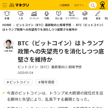
口座開設
ログイン
新着
人気
マーケット
特集
初心者
ライフデザイン
連載
著者
商
HOME
ビットコイン（BTC）最新動向と相場予想
BTC（ビットコイン）
はトランプ政策への失望売りを消化しつつ底堅さを維持か
BTC（ビットコイン）はトランプ
政策への失望売りを消化しつつ底
松嶋 真倫
堅さを維持か
ビットコイン（BTC）最新動向と相場予想
2025/01/24
ビットコイン
暗号資産
今週のビットコインは、トランプ米大統領の就任式を巡
る期待と失望により、乱高下する展開となった。