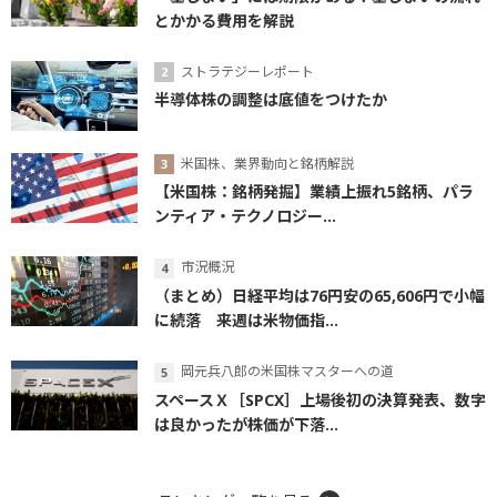
とかかる費用を解説
ストラテジーレポート
半導体株の調整は底値をつけたか
米国株、業界動向と銘柄解説
【米国株：銘柄発掘】業績上振れ5銘柄、パラ
ンティア・テクノロジー...
市況概況
（まとめ）日経平均は76円安の65,606円で小幅
に続落 来週は米物価指...
岡元兵八郎の米国株マスターへの道
スペースＸ［SPCX］上場後初の決算発表、数字
は良かったが株価が下落...