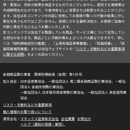
想・意見は、将来の結果を保証するものではございません。提供する情報等は
作成時現在のものであり、今後予告なしに変更または削除されることがござい
ます。当社は本コンテンツの内容に依拠してお客様が取った行動の結果に対し
責任を負うものではございません。投資にかかる最終決定は、お客様ご自身の
判断と責任でなさるようお願いいたします。
本コンテンツでは当社でお取扱している商品・サービス等について言及してい
る部分があります。商品ごとに手数料等およびリスクは異なりますので、詳し
くは「契約締結前交付書面」、「上場有価証券等書面」、「目論見書」、「目
論見書補完書面」または当社ウェブサイトの「
リスク・手数料などの重要事項
に関する説明
」をよくお読みください。
金融商品取引業者 関東財務局長（金商）第165号
日本証券業協会、一般社団法人 第二種金融商品取引業協会、一般社
団法人 金融先物取引業協会、
一般社団法人 日本暗号資産等取引業協会、一般社団法人 資産運用業
協会
リスク・手数料などの重要事項
個人情報のお取り扱いについて
マネックス証券株式会社
会社概要
お問合せ
ヘルプ（通知の登録・解除）