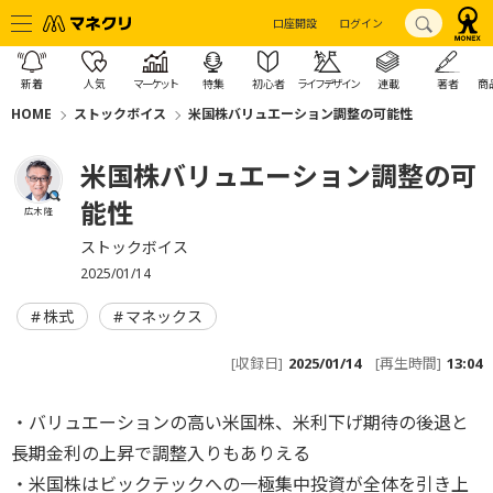
口座開設
ログイン
新着
人気
マーケット
特集
初心者
ライフデザイン
連載
著者
商
HOME
ストックボイス
米国株バリュエーション調整の可能性
米国株バリュエーション調整の可
能性
広木 隆
ストックボイス
2025/01/14
株式
マネックス
[収録日]
2025/01/14
[再生時間]
13:04
・バリュエーションの高い米国株、米利下げ期待の後退と
長期金利の上昇で調整入りもありえる
・米国株はビックテックへの一極集中投資が全体を引き上