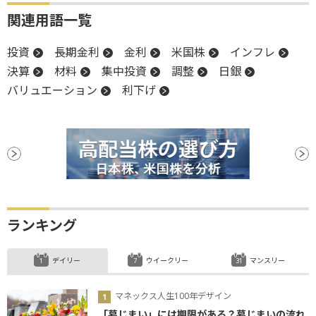
関連用語一覧
投資
長期金利
金利
米国株
インフレ
決算
材料
集中投資
調整
日銀
バリュエーション
利下げ
ランキング
デイリー
ウイークリー
マンスリー
マネックス人生100年デザイン
「墓じまい」には期限がある？墓じまいの流れ