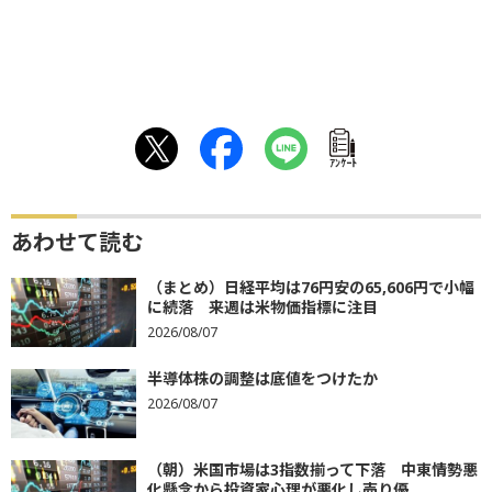
ｱﾝｹｰﾄ
あわせて読む
（まとめ）日経平均は76円安の65,606円で小幅
に続落 来週は米物価指標に注目
2026/08/07
半導体株の調整は底値をつけたか
2026/08/07
（朝）米国市場は3指数揃って下落 中東情勢悪
化懸念から投資家心理が悪化し売り優...