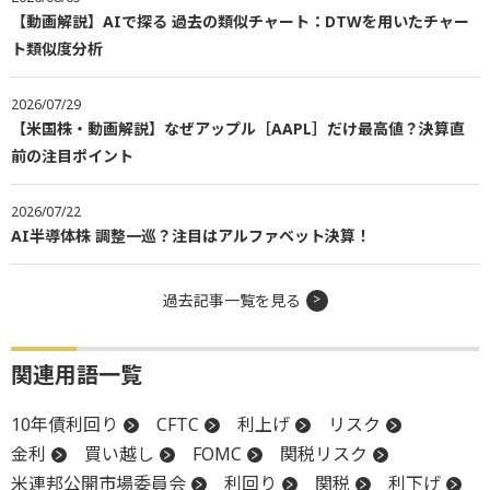
【動画解説】AIで探る 過去の類似チャート：DTWを用いたチャー
ト類似度分析
2026/07/29
【米国株・動画解説】なぜアップル［AAPL］だけ最高値？決算直
前の注目ポイント
2026/07/22
AI半導体株 調整一巡？注目はアルファベット決算！
過去記事一覧を見る
関連用語一覧
10年債利回り
CFTC
利上げ
リスク
金利
買い越し
FOMC
関税リスク
米連邦公開市場委員会
利回り
関税
利下げ