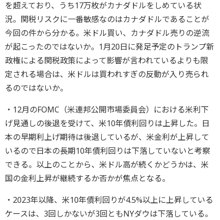
を超えており、うち17万枚がカナダドルをしめている状
況。関税リスクに一番敏感なのはカナダドルであることが
今回の件から分かる。米ドル買い、カナダドル売りの逆流
が起こったのではないか。1月20日に発足予定のトランプ新
政権による関税政策によって影響が言われているよりも限
定される場合は、米ドルは買われすぎの反動が入り売られ
るのではないか。
・12月のFOMC（米連邦公開市場委員会）における米利下
げ見通しの後退を受けて、米10年債利回りは上昇した。日
本の早期利上げ期待は後退しているが、米金利が上昇して
いるので日本の長期10年債利回りは下落していないと考察
できる。以上のことから、米ドル高が続くかどうかは、米
国の金利上昇が継続するか否かが焦点となる。
・2023年以降、米10年債利回りが4.5%以上に上昇している
ケースは、3回しかないが3回ともNYダウは下落している。