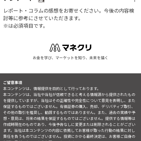
レポート・コラムの感想をお寄せください。今後の内容検
討等に参考にさせていただきます。
※は必須項目です。
お金を学び、マーケットを知り、未来を描く
ご留意事項
本コンテンツは、情報提供を目的として行っております。
本コンテンツは、当社や当社が信頼できると考える情報源から提供されたもの
を提供していますが、当社はその正確性や完全性について意見を表明し、また
保証するものではございません。有価証券の購入、売却、デリバティブ取引、
その他の取引を推奨し、勧誘するものではありません。また、過去の実績や予
想・意見は、将来の結果を保証するものではございません。提供する情報等は
作成時現在のものであり、今後予告なしに変更または削除されることがござい
ます。当社は本コンテンツの内容に依拠してお客様が取った行動の結果に対し
責任を負うものではございません。投資にかかる最終決定は、お客様ご自身の