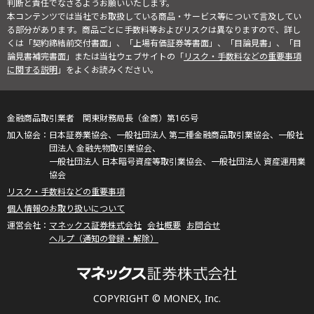
判断と責任でなさるようお願いいたします。
本コンテンツでは当社でお取扱している商品・サービス等について言及してい
る部分があります。商品ごとに手数料等およびリスクは異なりますので、詳し
くは「契約締結前交付書面」、「上場有価証券等書面」、「目論見書」、「目
論見書補完書面」または当社ウェブサイトの「
リスク・手数料などの重要事項
に関する説明
」をよくお読みください。
金融商品取引業者 関東財務局長（金商）第165号
日本証券業協会、一般社団法人 第二種金融商品取引業協会、一般社
団法人 金融先物取引業協会、
一般社団法人 日本暗号資産等取引業協会、一般社団法人 資産運用業
協会
リスク・手数料などの重要事項
個人情報のお取り扱いについて
マネックス証券株式会社
会社概要
お問合せ
ヘルプ（通知の登録・解除）
COPYRIGHT © MONEX, Inc.