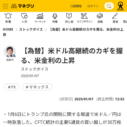
口座開設
ログイン
新着
人気
マーケット
特集
初心者
ライフデザイン
連載
著者
商
HOME
ストックボイス
【為替】米ドル高継続のカギを握る、米金利の上
昇
【為替】米ドル高継続のカギを握
る、米金利の上昇
吉田 恒
ストックボイス
2025/01/07
FX
マネックス
[収録日]
2025/01/07
[再生時間]
13:02
・1月6日にトランプ氏の関税に関する報道で米ドル／円は
一時急落した。CFTC統計の主要5通貨の買い越しが30万枚