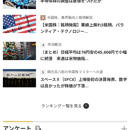
半導体株の調整は底値をつけたか
米国株、業界動向と銘柄解説
【米国株：銘柄発掘】業績上振れ5銘柄、パラ
ンティア・テクノロジー...
市況概況
（まとめ）日経平均は76円安の65,606円で小幅
に続落 来週は米物価指...
岡元兵八郎の米国株マスターへの道
スペースＸ［SPCX］上場後初の決算発表、数字
は良かったが株価が下落...
ランキング一覧を見る
アンケート