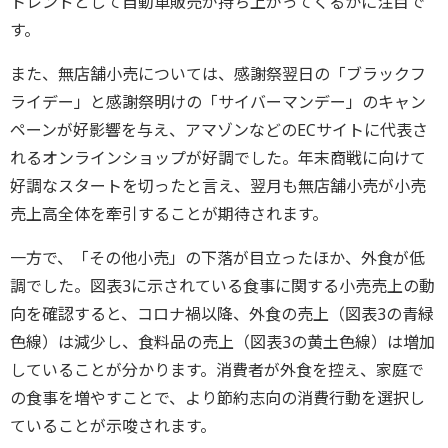
トレンドとして自動車販売が持ち上がってくるかに注目で
す。
また、無店舗小売については、感謝祭翌日の「ブラックフ
ライデー」と感謝祭明けの「サイバーマンデー」のキャン
ペーンが好影響を与え、アマゾンなどのECサイトに代表さ
れるオンラインショップが好調でした。年末商戦に向けて
好調なスタートを切ったと言え、翌月も無店舗小売が小売
売上高全体を牽引することが期待されます。
一方で、「その他小売」の下落が目立ったほか、外食が低
調でした。図表3に示されている食事に関する小売売上の動
向を確認すると、コロナ禍以降、外食の売上（図表3の青緑
色線）は減少し、食料品の売上（図表3の黄土色線）は増加
していることが分かります。消費者が外食を控え、家庭で
の食事を増やすことで、より節約志向の消費行動を選択し
ていることが示唆されます。