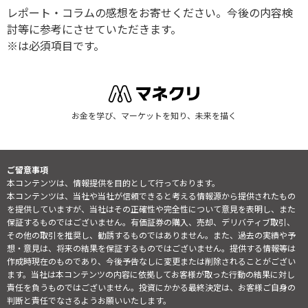
レポート・コラムの感想をお寄せください。今後の内容検
討等に参考にさせていただきます。
※は必須項目です。
お金を学び、マーケットを知り、未来を描く
ご留意事項
本コンテンツは、情報提供を目的として行っております。
本コンテンツは、当社や当社が信頼できると考える情報源から提供されたもの
を提供していますが、当社はその正確性や完全性について意見を表明し、また
保証するものではございません。有価証券の購入、売却、デリバティブ取引、
その他の取引を推奨し、勧誘するものではありません。また、過去の実績や予
想・意見は、将来の結果を保証するものではございません。提供する情報等は
作成時現在のものであり、今後予告なしに変更または削除されることがござい
ます。当社は本コンテンツの内容に依拠してお客様が取った行動の結果に対し
責任を負うものではございません。投資にかかる最終決定は、お客様ご自身の
判断と責任でなさるようお願いいたします。