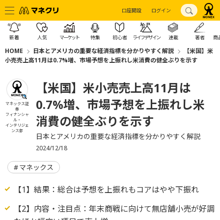
口座開設
ログイン
新着
人気
マーケット
特集
初心者
ライフデザイン
連載
著者
商
HOME
日本とアメリカの重要な経済指標を分かりやすく解説
【米国】米
小売売上高11月は0.7%増、市場予想を上振れし米消費の健全ぶりを示す
【米国】米小売売上高11月は
0.7%増、市場予想を上振れし米
マネックス証
券
フィナンシャ
消費の健全ぶりを示す
ル・
インテリジェ
ンス部
日本とアメリカの重要な経済指標を分かりやすく解説
2024/12/18
マネックス
【1】結果：総合は予想を上振れもコアはやや下振れ
【2】内容・注目点：年末商戦に向けて無店舗小売が好調