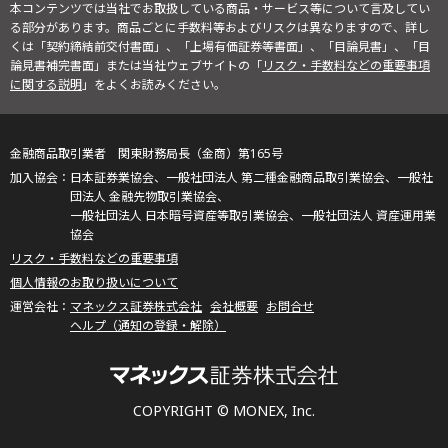
本コンテンツでは当社でお取扱している商品・サービス等について言及してい
る部分があります。商品ごとに手数料等およびリスクは異なりますので、詳し
くは「契約締結前交付書面」、「上場有価証券等書面」、「目論見書」、「目
論見書補完書面」または当社ウェブサイトの「
リスク・手数料などの重要事項
に関する説明
」をよくお読みください。
金融商品取引業者 関東財務局長（金商）第165号
日本証券業協会、一般社団法人 第二種金融商品取引業協会、一般社
団法人 金融先物取引業協会、
一般社団法人 日本暗号資産等取引業協会、一般社団法人 資産運用業
協会
リスク・手数料などの重要事項
個人情報のお取り扱いについて
マネックス証券株式会社
会社概要
お問合せ
ヘルプ（通知の登録・解除）
COPYRIGHT © MONEX, Inc.