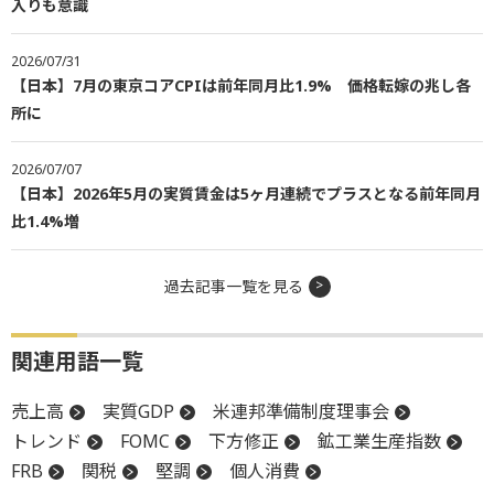
入りも意識
2026/07/31
【日本】7月の東京コアCPIは前年同月比1.9% 価格転嫁の兆し各
所に
2026/07/07
【日本】2026年5月の実質賃金は5ヶ月連続でプラスとなる前年同月
比1.4%増
過去記事一覧を見る
関連用語一覧
売上高
実質GDP
米連邦準備制度理事会
トレンド
FOMC
下方修正
鉱工業生産指数
FRB
関税
堅調
個人消費