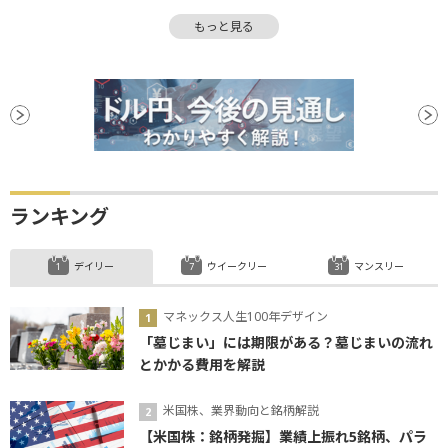
消費者信頼感指数
GDP
GDP成長率
調整
もっと見る
利下げ
ランキング
デイリー
ウイークリー
マンスリー
マネックス人生100年デザイン
「墓じまい」には期限がある？墓じまいの流れ
とかかる費用を解説
米国株、業界動向と銘柄解説
【米国株：銘柄発掘】業績上振れ5銘柄、パラ