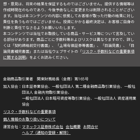
想・意見は、将来の結果を保証するものではございません。提供する情報等は
作成時現在のものであり、今後予告なしに変更または削除されることがござい
ます。当社は本コンテンツの内容に依拠してお客様が取った行動の結果に対し
責任を負うものではございません。投資にかかる最終決定は、お客様ご自身の
判断と責任でなさるようお願いいたします。
本コンテンツでは当社でお取扱している商品・サービス等について言及してい
る部分があります。商品ごとに手数料等およびリスクは異なりますので、詳し
くは「契約締結前交付書面」、「上場有価証券等書面」、「目論見書」、「目
論見書補完書面」または当社ウェブサイトの「
リスク・手数料などの重要事項
に関する説明
」をよくお読みください。
金融商品取引業者 関東財務局長（金商）第165号
日本証券業協会、一般社団法人 第二種金融商品取引業協会、一般社
団法人 金融先物取引業協会、
一般社団法人 日本暗号資産等取引業協会、一般社団法人 資産運用業
協会
リスク・手数料などの重要事項
個人情報のお取り扱いについて
マネックス証券株式会社
会社概要
お問合せ
ヘルプ（通知の登録・解除）