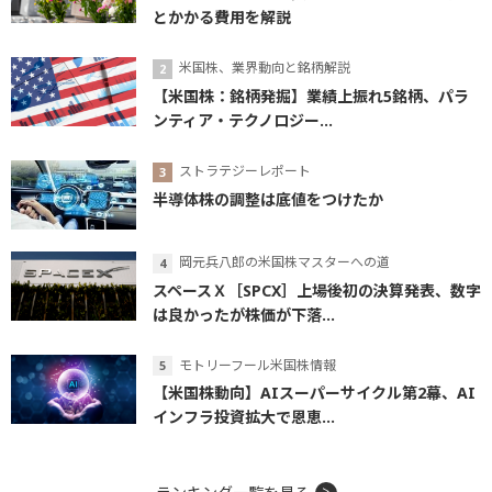
とかかる費用を解説
米国株、業界動向と銘柄解説
【米国株：銘柄発掘】業績上振れ5銘柄、パラ
ンティア・テクノロジー...
ストラテジーレポート
半導体株の調整は底値をつけたか
岡元兵八郎の米国株マスターへの道
スペースＸ［SPCX］上場後初の決算発表、数字
は良かったが株価が下落...
モトリーフール米国株情報
【米国株動向】AIスーパーサイクル第2幕、AI
インフラ投資拡大で恩恵...