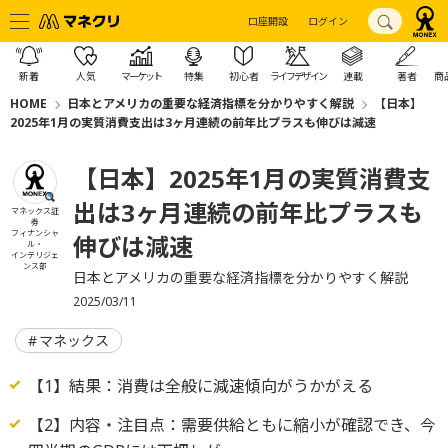
口座開設
ログイン
新着
人気
マーケット
特集
初心者
ライフデザイン
連載
著者
商
HOME
日本とアメリカの重要な経済指標を分かりやすく解説
【日本】
2025年1月の実質消費支出は3ヶ月連続の前年比プラスも伸びは減速
【日本】2025年1月の実質消費支
出は3ヶ月連続の前年比プラスも
マネックス証
券
フィナンシャ
伸びは減速
ル・
インテリジェ
ンス部
日本とアメリカの重要な経済指標を分かりやすく解説
2025/03/11
マネックス
【1】結果：消費は全般に減速傾向がうかがえる
【2】内容・注目点：需要供給ともに縮小が確認でき、今