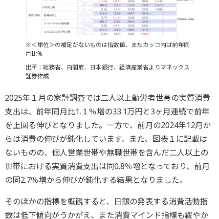
※＜単位＞の補足がないものは指数値、またカッコ内は前年同
月比%
出所：総務省、内閣府、日本銀行、経済産業省よりマネックス
証券作成
2025年１月の家計調査では二人以上勤労者世帯の実質消費
支出は、前年同月比1.１％増の33.1万円と3ヶ月連続で前年
を上回る伸びとなりました。一方で、前月の2024年12月か
らは消費の伸びが鈍化しています。また、図表１に記載は
ないものの、個人営業世帯や無職世帯を含んだ二人以上の
世帯における実質消費支出は同0.8％増となっており、前月
の同2.7％増から伸びが鈍化する結果となりました。
そのほかの指標を概観すると、日銀の発表する消費活動指
数は低下傾向がうかがえ、また消費マインド指標も緩やか