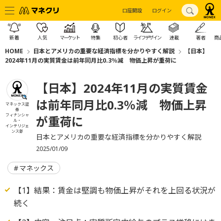
口座開設
ログイン
新着
人気
マーケット
特集
初心者
ライフデザイン
連載
著者
商
HOME
日本とアメリカの重要な経済指標を分かりやすく解説
【日本】
2024年11月の実質賃金は前年同月比0.3％減 物価上昇が重荷に
【日本】2024年11月の実質賃金
は前年同月比0.3％減 物価上昇
マネックス証
券
フィナンシャ
が重荷に
ル・
インテリジェ
ンス部
日本とアメリカの重要な経済指標を分かりやすく解説
2025/01/09
マネックス
【1】結果：賃金は堅調も物価上昇がそれを上回る状況が
続く