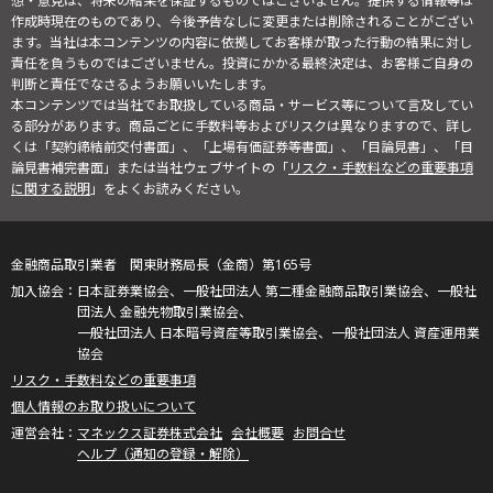
想・意見は、将来の結果を保証するものではございません。提供する情報等は
作成時現在のものであり、今後予告なしに変更または削除されることがござい
ます。当社は本コンテンツの内容に依拠してお客様が取った行動の結果に対し
責任を負うものではございません。投資にかかる最終決定は、お客様ご自身の
判断と責任でなさるようお願いいたします。
本コンテンツでは当社でお取扱している商品・サービス等について言及してい
る部分があります。商品ごとに手数料等およびリスクは異なりますので、詳し
くは「契約締結前交付書面」、「上場有価証券等書面」、「目論見書」、「目
論見書補完書面」または当社ウェブサイトの「
リスク・手数料などの重要事項
に関する説明
」をよくお読みください。
金融商品取引業者 関東財務局長（金商）第165号
日本証券業協会、一般社団法人 第二種金融商品取引業協会、一般社
団法人 金融先物取引業協会、
一般社団法人 日本暗号資産等取引業協会、一般社団法人 資産運用業
協会
リスク・手数料などの重要事項
個人情報のお取り扱いについて
マネックス証券株式会社
会社概要
お問合せ
ヘルプ（通知の登録・解除）