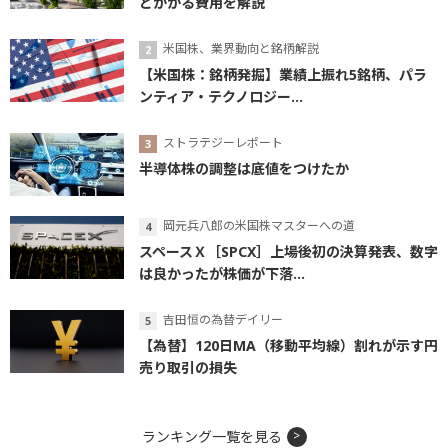
とかかる費用を解説
米国株、業界動向と銘柄解説
【米国株：銘柄発掘】業績上振れ5銘柄、パラ
ンティア・テクノロジー...
ストラテジーレポート
半導体株の調整は底値をつけたか
岡元兵八郎の米国株マスターへの道
スペースＸ［SPCX］上場後初の決算発表、数字
は良かったが株価が下落...
吉田恒の為替デイリー
【為替】120日MA（移動平均線）割れが示す円
売り取引の損失
ランキング一覧を見る