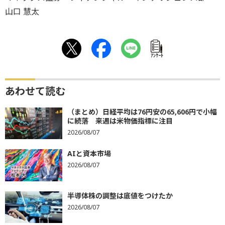
山口 慧太
ｱﾝｹｰﾄ
あわせて読む
（まとめ）日経平均は76円安の65,606円で小幅
に続落 来週は米物価指標に注目
2026/08/07
AIと資本市場
2026/08/07
半導体株の調整は底値をつけたか
2026/08/07