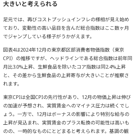
大きいと考えられる
足元では、再びコストプッシュインフレの様相が見え始め
ており、変動性の高い品目を含んだ総合指数はここ数ヶ月
でジャンプしている様子がうかがえます。
図表4は2024年12月の東京都区部消費者物価指数（東京
CPI）の推移ですが、ヘッドラインである総合指数は前年同
月比3.0%上昇、生鮮食品を除いたコア指数は同2.4%上昇
と、その差から生鮮食品の上昇寄与が大きいことが推察さ
れます。
東京CPIは全国CPIの先行性があり、12月の物価上昇は伸び
の加速が予想され、実質賃金へのマイナス圧力は続くでし
ょう。一方で、12月はボーナスの影響により特別な給与の
上昇が見込まれ、実質賃金のプラス転換の可能性は高いも
のの、一時的なものにとどまると考えられます。基調の観