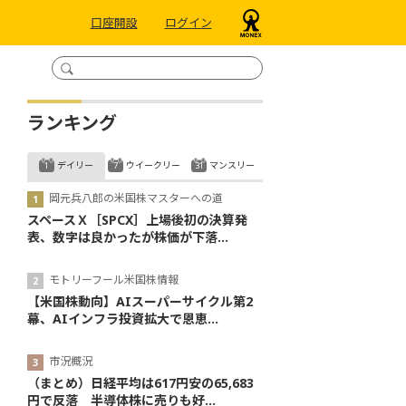
口座開設
ログイン
ランキング
デイリー
ウイークリー
マンスリー
岡元兵八郎の米国株マスターへの道
スペースＸ［SPCX］上場後初の決算発
表、数字は良かったが株価が下落...
モトリーフール米国株情報
【米国株動向】AIスーパーサイクル第2
幕、AIインフラ投資拡大で恩恵...
市況概況
（まとめ）日経平均は617円安の65,683
円で反落 半導体株に売りも好...