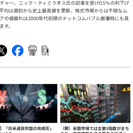
ォッチャー、ニック・ティミラオス氏の記事を受け0.5％の利下げ
平均は週初から史上最高値を更新、株式市場からは不穏なム
アの値崩れは2000年代初頭のドットコムバブル崩壊時にも見
ます。
印刷
ｱﾝｹｰﾄ
】「日米通貨同盟の完成形」
（朝）米国市場では主要3指数がまち