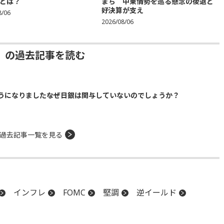
とは？
まち 中東情勢を巡る懸念の後退と
好決算が支え
8/06
2026/08/06
」の過去記事を読む
になりました――なぜ日銀は関与していないのでしょうか？
過去記事一覧を見る
インフレ
FOMC
堅調
逆イールド