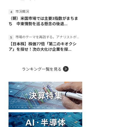
市況概況
（朝）米国市場では主要3指数がまちま
ち 中東情勢を巡る懸念の後退...
市場のテーマを再訪する。アナリストが読み解くテーマの本質
【日本株】株価77倍「第二のキオクシ
ア」を探せ！次の大化け企業を探...
ランキング一覧を見る