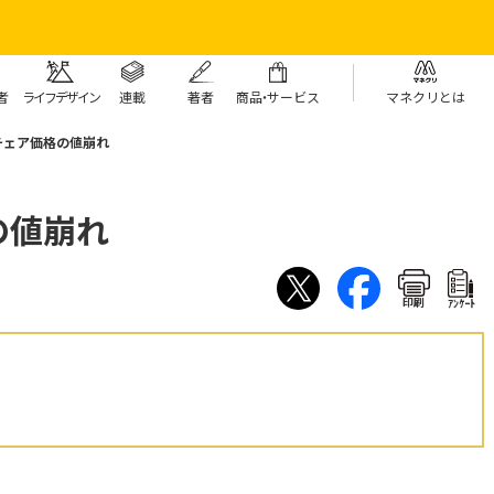
者
ライフデザイン
連載
著者
商
品・
サービス
マネクリとは
チェア価格の値崩れ
の値崩れ
印刷
ｱﾝｹｰﾄ