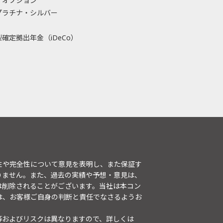
・オプション
プラチナ・シルバー
確定拠出年金（iDeCo）
性や完全性について意見を表明し、また保証す
りません。また、過去の実績や予想・意見は、
は削除されることがございます。当社は本コン
は、お客様ご自身の判断と責任でなさるようお
等およびリスクは異なりますので、詳しくは