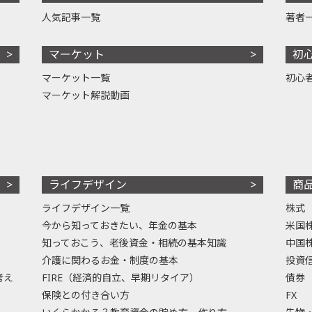
人気記事一覧
著者
マーケット
初
マーケット一覧
初心
マーケット解説動画
ライフデザイン
商
ライフデザイン一覧
株式
今から知っておきたい、年金の基本
米国
知っておこう、老後資金・相続の基本知識
中国
介護に関わるお金・制度の基本
投資
考え
FIRE（経済的自立、早期リタイア）
債券
保険との付き合い方
FX