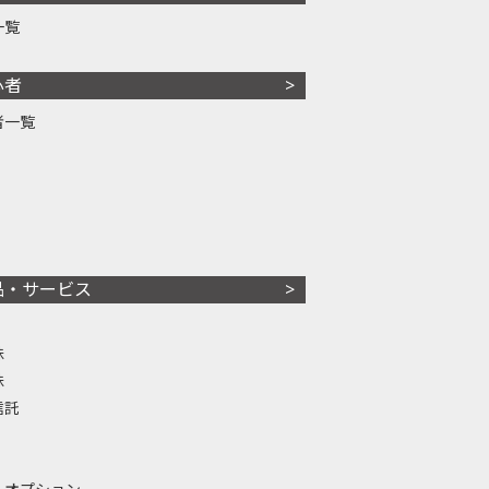
一覧
心者
者一覧
品・サービス
株
株
信託