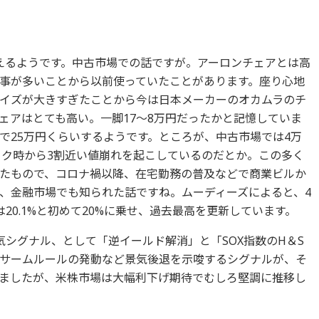
えるようです。中古市場での話ですが。アーロンチェアとは高
事が多いことから以前使っていたことがあります。座り心地
イズが大きすぎたことから今は日本メーカーのオカムラのチ
ェアはとても高い。一脚17～8万円だったかと記憶していま
で25万円くらいするようです。ところが、中古市場では4万
ーク時から3割近い値崩れを起こしているのだとか。この多く
たもので、コロナ禍以降、在宅勤務の普及などで商業ビルか
、金融市場でも知られた話ですね。ムーディーズによると、4
20.1%と初めて20%に乗せ、過去最高を更新しています。
気シグナル、として「逆イールド解消」と「SOX指数のH＆S
サームルールの発動など景気後退を示唆するシグナルが、そ
ましたが、米株市場は大幅利下げ期待でむしろ堅調に推移し