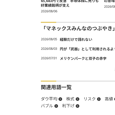
65,683円で反落 半導体株に売りも
の意味
好業績銘柄が支え
2026/0
2026/08/06
「マネックスみんなのつぶやき
2026/08/05
経験だけで語れない
2026/08/03
円が「武器」として利用されるよう
2026/07/31
メリケンパークと双子の赤字
関連用語一覧
ダウ平均
株式
リスク
高値
バブル
利下げ