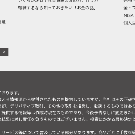
いくらかかる？教育資金の貯め方、作り方
先物
転職するなら知っておきたい「お金の話」
金・
NISA
極意
個人型
ております。
考える情報源から提供されたものを提供していますが、当社はその正確
売却、デリバティブ取引、その他の取引を推奨し、勧誘するものではあ
。提供する情報等は作成時現在のものであり、今後予告なしに変更また
の結果に対し責任を負うものではございません。投資にかかる最終決定
・サービス等について言及している部分があります。商品ごとに手数料