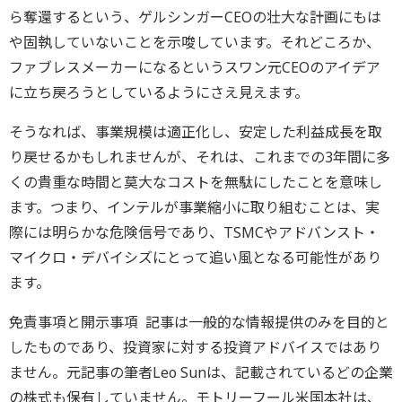
ら奪還するという、ゲルシンガーCEOの壮大な計画にもは
や固執していないことを示唆しています。それどころか、
ファブレスメーカーになるというスワン元CEOのアイデア
に立ち戻ろうとしているようにさえ見えます。
そうなれば、事業規模は適正化し、安定した利益成長を取
り戻せるかもしれませんが、それは、これまでの3年間に多
くの貴重な時間と莫大なコストを無駄にしたことを意味し
ます。つまり、インテルが事業縮小に取り組むことは、実
際には明らかな危険信号であり、TSMCやアドバンスト・
マイクロ・デバイシズにとって追い風となる可能性があり
ます。
免責事項と開示事項 記事は一般的な情報提供のみを目的と
したものであり、投資家に対する投資アドバイスではあり
ません。元記事の筆者Leo Sunは、記載されているどの企業
の株式も保有していません。モトリーフール米国本社は、