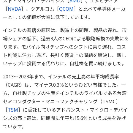
スト・マイクロ・デバイシズ［
AMD
］、エヌビディア
［
NVDA
］、クアルコム［
QCOM
］と比べて半導体メーカ
ーとしての価値が大幅に低下しています。
インテルの凋落の原因は、製造上の問題、製品の遅れ、市
場シェアの低下、過去3人のCEOによる戦略転換の失敗にあ
ります。モバイル向けチップへのシフトに乗り遅れ、コス
ト削減に注力し過ぎ、長引く製造上の問題を解決し、新し
いチップに投資する代わりに、自社株を買い続けました。
2013～2023年まで、インテルの売上高の年平均成長率
（CAGR）は、マイナス0.3％というひどい有様でした。一
方、自社製チップの生産をインテルのライバルである台湾
セミコンダクター・マニュファクチャリング（TSMC）
［
TSM
］に委託しているアドバンスト・マイクロ・デバイ
シズの売上高は、同期間に年平均15.6％という成長を遂げ
ています。