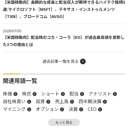
【米国株動向】長期的な成長と配当収入が期待できるハイテク銘柄3
選:マイクロソフト［MSFT］、テキサス・インストゥルメンツ
［TXN］、ブロードコム［AVGO］
2026/07/30
【米国株動向】配当株のコカ・コーラ［KO］が過去最高値を更新し
た3つの理由とは
過去記事一覧を見る
関連用語一覧
株価
株式
ショート
配当
アナリスト
自社株買い
投資
売上高
四半期決算
マイニング
オプション
決算
CEO
設備投資
買収
もっと見る