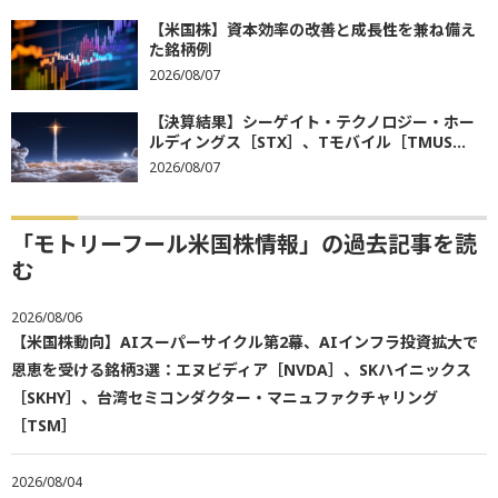
【米国株】資本効率の改善と成長性を兼ね備え
た銘柄例
2026/08/07
【決算結果】シーゲイト・テクノロジー・ホー
ルディングス［STX］、Tモバイル［TMUS...
2026/08/07
「モトリーフール米国株情報」の過去記事を読
む
2026/08/06
【米国株動向】AIスーパーサイクル第2幕、AIインフラ投資拡大で
恩恵を受ける銘柄3選：エヌビディア［NVDA］、SKハイニックス
［SKHY］、台湾セミコンダクター・マニュファクチャリング
［TSM］
2026/08/04