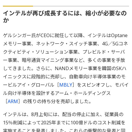
インテルが再び成長するには、縮小が必要なの
か
ゲルシンガー氏がCEOに就任して以降、インテルはOptane
メモリー事業、ネットワーク・スイッチ事業、4G／5Gコネ
クティビティ・ソリューション事業、プレビルド・サーバ
ー事業、暗号通貨マイニング事業など、多くの事業を手放
してきました。さらに、NANDメモリー事業を韓国のSKハ
イニックスに段階的に売却し、自動車向け半導体事業のモ
ービルアイ・グローバル［
MBLY
］をスピンオフし、モバイ
ル向け半導体を設計するアーム・ホールディングス
［
ARM
］の残りの持ち分を売却しました。
インテルは、8月上旬には、配当の停止に加え、従業員の
15％削減によって2025年までに100億ドルのコスト削減を
実施することを発表しました。これらの衝撃的な発表と同