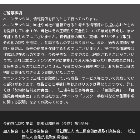
ご留意事項
本コンテンツは、情報提供を目的として行っております。
本コンテンツは、当社や当社が信頼できると考える情報源から提供されたもの
を提供していますが、当社はその正確性や完全性について意見を表明し、また
保証するものではございません。有価証券の購入、売却、デリバティブ取引、
その他の取引を推奨し、勧誘するものではありません。また、過去の実績や予
想・意見は、将来の結果を保証するものではございません。提供する情報等は
作成時現在のものであり、今後予告なしに変更または削除されることがござい
ます。当社は本コンテンツの内容に依拠してお客様が取った行動の結果に対し
責任を負うものではございません。投資にかかる最終決定は、お客様ご自身の
判断と責任でなさるようお願いいたします。
本コンテンツでは当社でお取扱している商品・サービス等について言及してい
る部分があります。商品ごとに手数料等およびリスクは異なりますので、詳し
くは「契約締結前交付書面」、「上場有価証券等書面」、「目論見書」、「目
論見書補完書面」または当社ウェブサイトの「
リスク・手数料などの重要事項
に関する説明
」をよくお読みください。
金融商品取引業者 関東財務局長（金商）第165号
日本証券業協会、一般社団法人 第二種金融商品取引業協会、一般社
団法人 金融先物取引業協会、