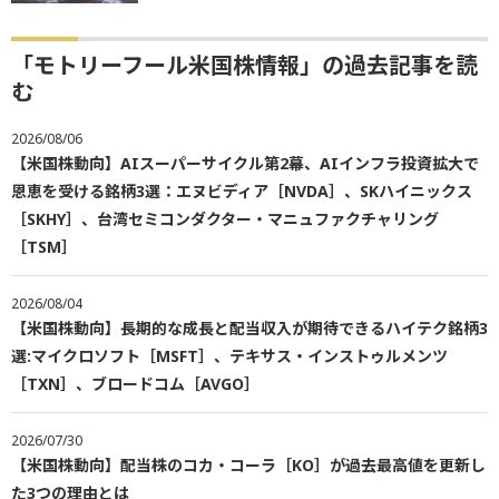
「モトリーフール米国株情報」の過去記事を読
む
2026/08/06
【米国株動向】AIスーパーサイクル第2幕、AIインフラ投資拡大で
恩恵を受ける銘柄3選：エヌビディア［NVDA］、SKハイニックス
［SKHY］、台湾セミコンダクター・マニュファクチャリング
［TSM］
2026/08/04
【米国株動向】長期的な成長と配当収入が期待できるハイテク銘柄3
選:マイクロソフト［MSFT］、テキサス・インストゥルメンツ
［TXN］、ブロードコム［AVGO］
2026/07/30
【米国株動向】配当株のコカ・コーラ［KO］が過去最高値を更新し
た3つの理由とは