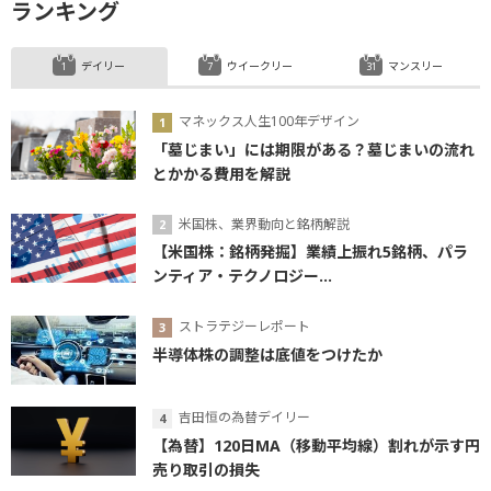
ランキング
デイリー
ウイークリー
マンスリー
マネックス人生100年デザイン
「墓じまい」には期限がある？墓じまいの流れ
とかかる費用を解説
米国株、業界動向と銘柄解説
【米国株：銘柄発掘】業績上振れ5銘柄、パラ
ンティア・テクノロジー...
ストラテジーレポート
半導体株の調整は底値をつけたか
吉田恒の為替デイリー
【為替】120日MA（移動平均線）割れが示す円
売り取引の損失