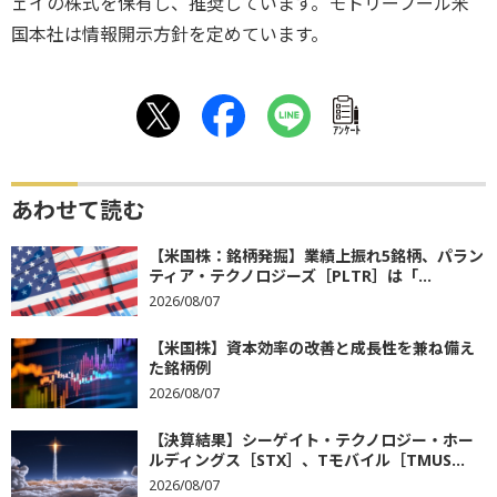
ェイの株式を保有し、推奨しています。モトリーフール米
国本社は情報開示方針を定めています。
ｱﾝｹｰﾄ
あわせて読む
【米国株：銘柄発掘】業績上振れ5銘柄、パラン
ティア・テクノロジーズ［PLTR］は「...
2026/08/07
【米国株】資本効率の改善と成長性を兼ね備え
た銘柄例
2026/08/07
【決算結果】シーゲイト・テクノロジー・ホー
ルディングス［STX］、Tモバイル［TMUS...
2026/08/07