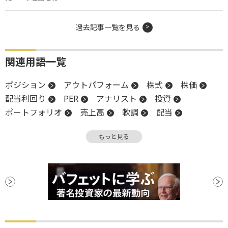
過去記事一覧を見る
関連用語一覧
ポジション
アウトパフォーム
株式
株価
配当利回り
PER
アナリスト
投資
ポートフォリオ
売上高
軟調
配当
時価
利回り
株価収益率
インカムゲイン
もっと見る
S&P500
株価指数
株式分割
堅調
材料
バリュエーション