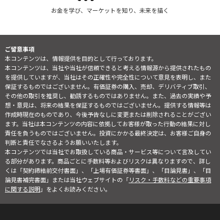
お金を学び、マーケットを知り、未来を描く
ご留意事項
本コンテンツは、情報提供を目的として行っております。
本コンテンツは、当社や当社が信頼できると考える情報源から提供されたもの
を提供していますが、当社はその正確性や完全性について意見を表明し、また
保証するものではございません。有価証券の購入、売却、デリバティブ取引、
その他の取引を推奨し、勧誘するものではありません。また、過去の実績や予
想・意見は、将来の結果を保証するものではございません。提供する情報等は
作成時現在のものであり、今後予告なしに変更または削除されることがござい
ます。当社は本コンテンツの内容に依拠してお客様が取った行動の結果に対し
責任を負うものではございません。投資にかかる最終決定は、お客様ご自身の
判断と責任でなさるようお願いいたします。
本コンテンツでは当社でお取扱している商品・サービス等について言及してい
る部分があります。商品ごとに手数料等およびリスクは異なりますので、詳し
くは「契約締結前交付書面」、「上場有価証券等書面」、「目論見書」、「目
論見書補完書面」または当社ウェブサイトの「
リスク・手数料などの重要事項
に関する説明
」をよくお読みください。