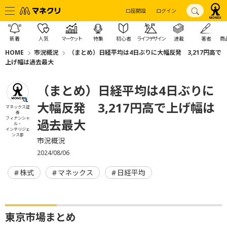
口座開設
ログイン
新着
人気
マーケット
特集
初心者
ライフデザイン
連載
著者
商
HOME
市況概況
（まとめ）日経平均は4日ぶりに大幅反発 3,217円高で
上げ幅は過去最大
（まとめ）日経平均は4日ぶりに
大幅反発 3,217円高で上げ幅は
マネックス証
券
フィナンシャ
過去最大
ル・
インテリジェ
ンス部
市況概況
2024/08/06
株式
マネックス
日経平均
東京市場まとめ