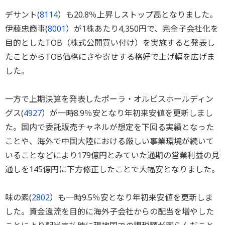
デサント(
8114
）も20.8％上昇しストップ高となりました。
伊藤忠商事(
8001
）が1株あたり4,350円で、完全子会社化を
目的としたTOB（株式公開買い付け）を実施すると発表し
たことからTOB価格にさや寄せする格好で上げ幅を広げま
した。
一方で上期決算を発表したポーラ・オルビスホールディン
グス(
4927
）が一時8.9％安となり年初来安値を更新しまし
た。国内で委託販売チャネルが想定を下回る実績となった
ことや、海外で中国大陸における厳しい事業環境が続いて
いることなどにより179億円とみていた通期の営業利益の見
通しを145億円に下方修正したことで大幅安となりました。
味の素(
2802
）も一時9.5％安となり年初来安値を更新しま
した。資金還流を目的に海外子会社からの配当を増やした