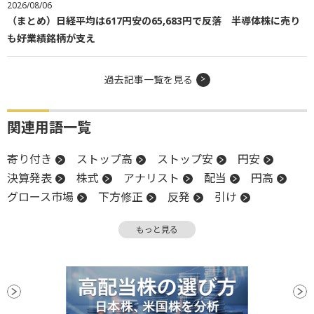
2026/08/06
（まとめ）日経平均は617円安の65,683円で反落 半導体株に売り
も好業績銘柄が支え
過去記事一覧を見る
関連用語一覧
寄り付き
ストップ高
ストップ安
円安
決算発表
株式
アナリスト
配当
円高
グロース市場
下方修正
反発
引け
営業利益
株式公開
株式公開買い付け
決算
もっと見る
子会社
後場
新興市場
TOB
年初来安値
安値