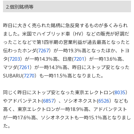
2.個別銘柄等
昨日に大きく売られた銘柄に急反発するものが多くみられ
ました。米国でハイブリッド車（HV）などの販売が好調だ
ったことなどで第1四半期の営業利益が過去最高となったと
伝わったホンダ(
7267
）が一時19.3％高となったほか、トヨ
タ(
7203
）が一時14.3％高、日産(
7201
）が一時13.6％高、
マツダ(
7261
）が一時14.3％高、昨日にストップ安となった
SUBARU(
7270
）も一時11.5％高となりました。
同じく昨日にストップ安となった東京エレクトロン(
8035
）
やアドバンテスト(
6857
）、ソシオネクスト(
6526
）なども
高く、東京エレクトロンが一時18.9％高、アドバンテスト
が一時17.6％高、ソシオネクストも一時15.1％高となりまし
た。