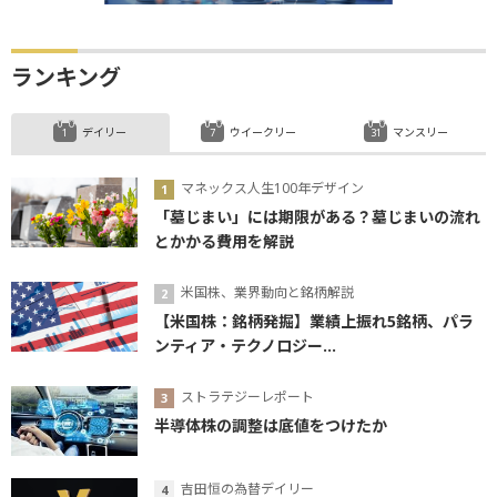
ランキング
デイリー
ウイークリー
マンスリー
マネックス人生100年デザイン
「墓じまい」には期限がある？墓じまいの流れ
とかかる費用を解説
米国株、業界動向と銘柄解説
【米国株：銘柄発掘】業績上振れ5銘柄、パラ
ンティア・テクノロジー...
ストラテジーレポート
半導体株の調整は底値をつけたか
吉田恒の為替デイリー