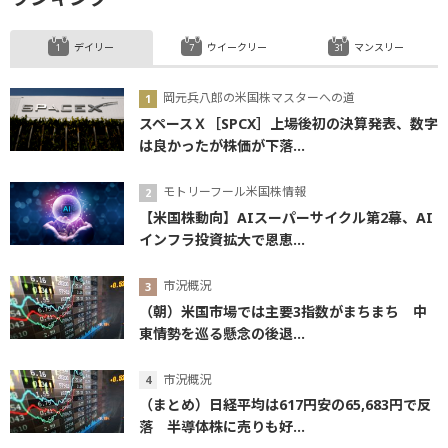
デイリー
ウイークリー
マンスリー
岡元兵八郎の米国株マスターへの道
スペースＸ［SPCX］上場後初の決算発表、数字
は良かったが株価が下落...
モトリーフール米国株情報
【米国株動向】AIスーパーサイクル第2幕、AI
インフラ投資拡大で恩恵...
市況概況
（朝）米国市場では主要3指数がまちまち 中
東情勢を巡る懸念の後退...
市況概況
（まとめ）日経平均は617円安の65,683円で反
落 半導体株に売りも好...