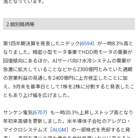
落となっています。
2.個別銘柄等
第1四半期決算を発表したニデック(
6594
）が一時8.3％高と
なりました。精密小型モータ事業でHDD用モータの需要が
回復傾向にあるほか、AIサーバ向け水冷システムの需要が
急激に拡大していることなどから2300億円とみていた通期
の営業利益の見通しを2400億円に上方修正したことに加
え、9月末を基準日として1株を2株に分割すると発表したこ
ともあり上げ幅を広げました。
サンケン電気(
6707
）も一時20.3％上昇しストップ高となり
年初来高値を更新しました。米半導体子会社のアレグロ・
マイクロシステムズ［
ALGM
］の一部株式を売却すると発