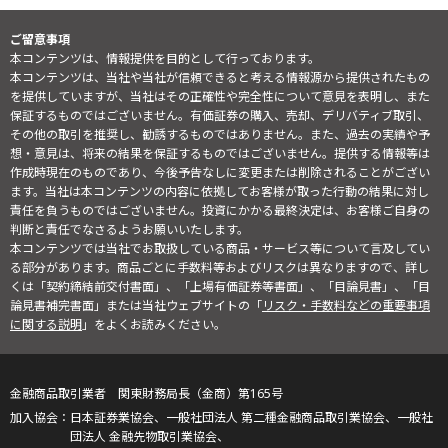
ご留意事項
本コンテンツは、情報提供を目的として行っております。
本コンテンツは、当社や当社が信頼できると考える情報源から提供されたもの
を提供していますが、当社はその正確性や完全性について意見を表明し、また
保証するものではございません。有価証券の購入、売却、デリバティブ取引、
その他の取引を推奨し、勧誘するものではありません。また、過去の実績や予
想・意見は、将来の結果を保証するものではございません。提供する情報等は
作成時現在のものであり、今後予告なしに変更または削除されることがござい
ます。当社は本コンテンツの内容に依拠してお客様が取った行動の結果に対し
責任を負うものではございません。投資にかかる最終決定は、お客様ご自身の
判断と責任でなさるようお願いいたします。
本コンテンツでは当社でお取扱している商品・サービス等について言及してい
る部分があります。商品ごとに手数料等およびリスクは異なりますので、詳し
くは「契約締結前交付書面」、「上場有価証券等書面」、「目論見書」、「目
論見書補完書面」または当社ウェブサイトの「
リスク・手数料などの重要事項
に関する説明
」をよくお読みください。
金融商品取引業者 関東財務局長（金商）第165号
日本証券業協会、一般社団法人 第二種金融商品取引業協会、一般社
団法人 金融先物取引業協会、