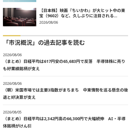
【日本株】映画『ちいかわ』が大ヒット中の東
宝（9602）など、久しぶりに注目される...
2026/08/06
「市況概況」の過去記事を読む
2026/08/06
（まとめ）日経平均は617円安の65,683円で反落 半導体株に売り
も好業績銘柄が支え
2026/08/06
（朝）米国市場では主要3指数がまちまち 中東情勢を巡る懸念の後
退と好決算が支え
2026/08/05
（まとめ）日経平均は2,342円高の66,300円で大幅続伸 AI・半導
体銘柄がけん引