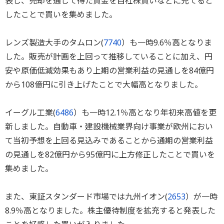
表し、売却を通じて得た資金を自社株買いなどに充てると
したことで買いを集めました。
レンズ製造大手のタムロン(
7740
）も一時9.6％高となりま
した。販売が計画を上回って推移していることに加え、円
安や原価低減効果もあり上期の営業利益の見通しを84億円
から108億円に引き上げたことで大幅高となりました。
イーグル工業(
6486
）も一時12.1％高となり年初来高値を更
新しました。自動車・建設機械業界向け事業が欧州におい
て当初予想を上回る見込みであることから通期の営業利益
の見通しを82億円から95億円に上方修正したことで買いを
集めました。
また、東証スタンダード市場では九州イオン(
2653
）が一時
8.9％高となりました。株主優待制度を拡充すると発表した