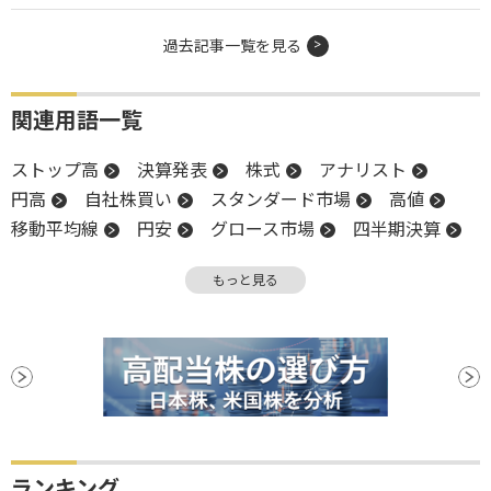
過去記事一覧を見る
関連用語一覧
ストップ高
決算発表
株式
アナリスト
円高
自社株買い
スタンダード市場
高値
移動平均線
円安
グロース市場
四半期決算
上方修正
株主
株主優待
新興市場
もっと見る
前場
調整
年初来高値
反発
反落
引け
一段安
営業利益
決算
後場
新築住宅販売件数
続落
年初来安値
安値
ランキング