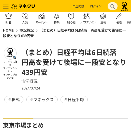
口座開設
ログイン
新着
人気
マーケット
特集
初心者
ライフデザイン
連載
著者
商
HOME
市況概況
（まとめ）日経平均は6日続落 円高を受けて後場に一
段安となり439円安
（まとめ）日経平均は6日続落
円高を受けて後場に一段安となり
マネックス証
券
フィナンシャ
439円安
ル・
インテリジェ
ンス部
市況概況
2024/07/24
株式
マネックス
日経平均
東京市場まとめ