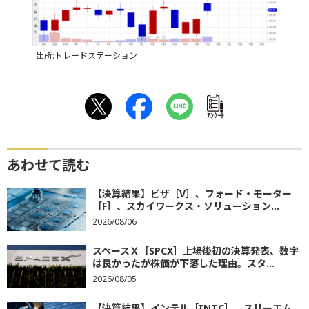
出所:トレードステーション
ｱﾝｹｰﾄ
あわせて読む
【決算結果】ビザ［V］、フォード・モーター
［F］、スカイワークス・ソリューション...
2026/08/06
スペースＸ［SPCX］上場後初の決算発表、数字
は良かったが株価が下落した理由。スタ...
2026/08/05
【決算結果】インテル［INTC］、スリーエム