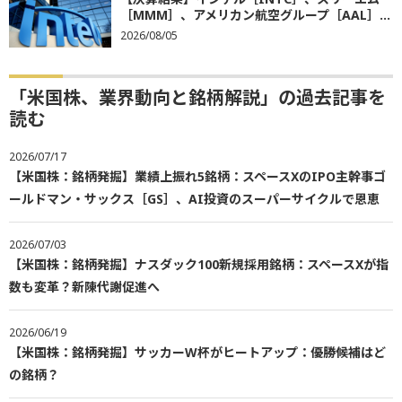
［MMM］、アメリカン航空グループ［AAL］...
2026/08/05
「米国株、業界動向と銘柄解説」の過去記事を
読む
2026/07/17
【米国株：銘柄発掘】業績上振れ5銘柄：スペースXのIPO主幹事ゴ
ールドマン・サックス［GS］、AI投資のスーパーサイクルで恩恵
2026/07/03
【米国株：銘柄発掘】ナスダック100新規採用銘柄：スペースXが指
数も変革？新陳代謝促進へ
2026/06/19
【米国株：銘柄発掘】サッカーW杯がヒートアップ：優勝候補はど
の銘柄？