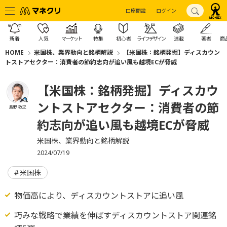
口座開設
ログイン
新着
人気
マーケット
特集
初心者
ライフデザイン
連載
著者
商
HOME
米国株、業界動向と銘柄解説
【米国株：銘柄発掘】ディスカウン
トストアセクター：消費者の節約志向が追い風も越境ECが脅威
【米国株：銘柄発掘】ディスカウ
ントストアセクター：消費者の節
島野 敬之
約志向が追い風も越境ECが脅威
米国株、業界動向と銘柄解説
2024/07/19
米国株
物価高により、ディスカウントストアに追い風
巧みな戦略で業績を伸ばすディスカウントストア関連銘