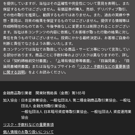
を提供していますが、当社はその正確性や完全性について意見を表明し、また
保証するものではございません。有価証券の購入、売却、デリバティブ取引、
その他の取引を推奨し、勧誘するものではありません。また、過去の実績や予
想・意見は、将来の結果を保証するものではございません。提供する情報等は
作成時現在のものであり、今後予告なしに変更または削除されることがござい
ます。当社は本コンテンツの内容に依拠してお客様が取った行動の結果に対し
責任を負うものではございません。投資にかかる最終決定は、お客様ご自身の
判断と責任でなさるようお願いいたします。
本コンテンツでは当社でお取扱している商品・サービス等について言及してい
る部分があります。商品ごとに手数料等およびリスクは異なりますので、詳し
くは「契約締結前交付書面」、「上場有価証券等書面」、「目論見書」、「目
論見書補完書面」または当社ウェブサイトの「
リスク・手数料などの重要事項
に関する説明
」をよくお読みください。
金融商品取引業者 関東財務局長（金商）第165号
日本証券業協会、一般社団法人 第二種金融商品取引業協会、一般社
団法人 金融先物取引業協会、
一般社団法人 日本暗号資産等取引業協会、一般社団法人 資産運用業
協会
リスク・手数料などの重要事項
個人情報のお取り扱いについて