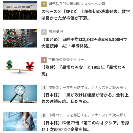
岡元兵八郎の米国株マスターへの道
スペースＸ［SPCX］上場後初の決算発表、数字
は良かったが株価が下落...
市況概況
（まとめ）日経平均は2,342円高の66,300円で
大幅続伸 AI・半導体銘...
吉田恒の為替デイリー
【為替】「異常な円安」と1995年「異常な円
高」
市場のテーマを再訪する。アナリストが読み解くテーマの本質
【日本株】「風が吹けば桶屋が儲かる」金利上
昇の連鎖反応。私たちの...
市場のテーマを再訪する。アナリストが読み解くテーマの本質
【日本株】株価77倍「第二のキオクシア」を探
せ！次の大化け企業を探...