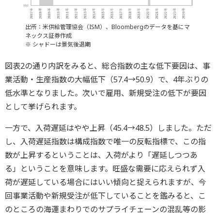
出所：米供給管理協会（ISM）、Bloombergのデータを基にマ
ネックス証券作成
※ シャドーは景気後退期
図表2の通り内訳をみると、総合指数の主な低下要因は、事
業活動・生産指数の大幅低下（57.4→50.9）で、4年ぶりの
低水準となりました。次いで雇用、新規受注の低下が要因
として挙げられます。
一方で、入荷遅延はやや上昇（45.4→48.5）しました。ただ
し、入荷遅延指数は構成指数で唯一の反転指標で、この指
数が上昇するということは、入荷がより「遅延しつつあ
る」ということを意味します。旺盛な需要に応えられず入
荷が遅延している場合にはいい傾向と捉えられますが、今
回事業活動や新規受注が低下していることを鑑みると、こ
のところの海運まわりでのサプライチェーンの混乱等の影