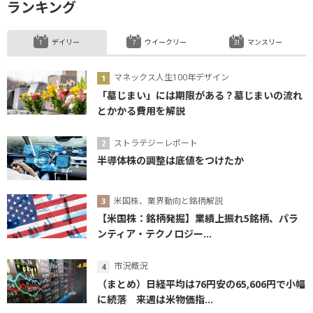
ランキング
デイリー
ウイークリー
マンスリー
マネックス人生100年デザイン
「墓じまい」には期限がある？墓じまいの流れ
とかかる費用を解説
ストラテジーレポート
半導体株の調整は底値をつけたか
米国株、業界動向と銘柄解説
【米国株：銘柄発掘】業績上振れ5銘柄、パラ
ンティア・テクノロジー...
市況概況
（まとめ）日経平均は76円安の65,606円で小幅
に続落 来週は米物価指...