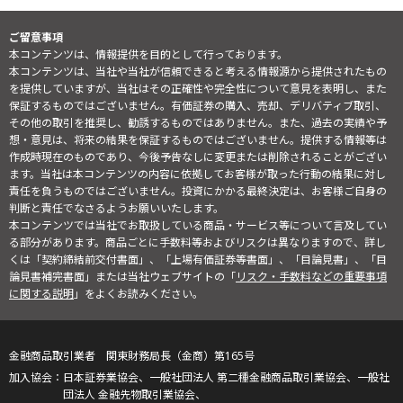
ご留意事項
本コンテンツは、情報提供を目的として行っております。
本コンテンツは、当社や当社が信頼できると考える情報源から提供されたもの
を提供していますが、当社はその正確性や完全性について意見を表明し、また
保証するものではございません。有価証券の購入、売却、デリバティブ取引、
その他の取引を推奨し、勧誘するものではありません。また、過去の実績や予
想・意見は、将来の結果を保証するものではございません。提供する情報等は
作成時現在のものであり、今後予告なしに変更または削除されることがござい
ます。当社は本コンテンツの内容に依拠してお客様が取った行動の結果に対し
責任を負うものではございません。投資にかかる最終決定は、お客様ご自身の
判断と責任でなさるようお願いいたします。
本コンテンツでは当社でお取扱している商品・サービス等について言及してい
る部分があります。商品ごとに手数料等およびリスクは異なりますので、詳し
くは「契約締結前交付書面」、「上場有価証券等書面」、「目論見書」、「目
論見書補完書面」または当社ウェブサイトの「
リスク・手数料などの重要事項
に関する説明
」をよくお読みください。
金融商品取引業者 関東財務局長（金商）第165号
日本証券業協会、一般社団法人 第二種金融商品取引業協会、一般社
団法人 金融先物取引業協会、