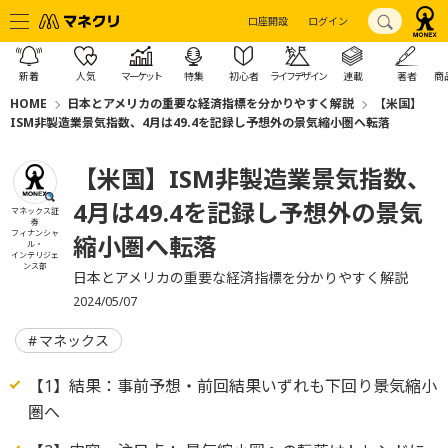
口座開設
ログイン
新着
人気
マーケット
特集
初心者
ライフデザイン
連載
著者
商
HOME
日本とアメリカの重要な経済指標を分かりやすく解説
【米国】
ISM非製造業景気指数、4月は49.4を記録し予想外の景気縮小圏へ転落
【米国】ISM非製造業景気指数、
4月は49.4を記録し予想外の景気
マネックス証
券
フィナンシャ
縮小圏へ転落
ル・
インテリジェ
ンス部
日本とアメリカの重要な経済指標を分かりやすく解説
2024/05/07
マネックス
【1】結果：事前予想・前回結果いずれも下回り景気縮小
圏へ